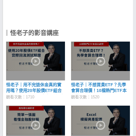
展出一套結合財務知識與EXCEL試算表來檢驗投資機
會報酬率的理財方法。 你想過多少存款才能退休？退
休後靠什麼生活嗎？ 複利達人怪老子，40歲才開始學
理財，10年之間就讓存款翻5倍，提早在50歲那年退
休，享受財富自主的第三人生。
怪老子的影音講座
怪老子｜用不完退休金真的實
怪老子｜不想買貴ETF？先學
用嗎？使用20年股債ETF組合
會算合理價！10檔熱門ETF本
(006203, 00679B)實際回流測
益比，0050、0056、00878、
觀看次數：1710
觀看次數：1520
試驗證
00881、00900、006208、
00891、00692、00850、
00713