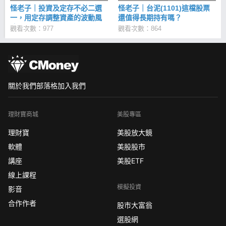
怪老子｜投資及定存不必二選
怪老子｜台泥(1101)這檔股票
一，用定存調整資產的波動風
還值得長期持有嗎？
險。
觀看次數：977
觀看次數：864
關於我們
部落格
加入我們
理財寶商城
美股專區
理財寶
美股放大鏡
軟體
美股股市
講座
美股ETF
線上課程
模擬投資
影音
合作作者
股市大富翁
選股網