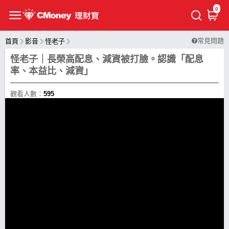
0
常見問題
首頁
影音
怪老子
怪老子｜長榮高配息、減資被打臉。認識「配息
率、本益比、減資」
觀看人數：
595