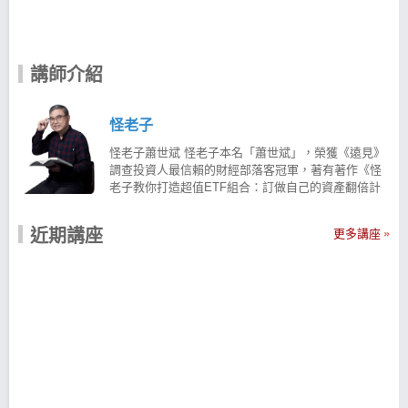
講師介紹
怪老子
怪老子蕭世斌 怪老子本名「蕭世斌」，榮獲《遠見》
調查投資人最信賴的財經部落客冠軍，著有著作《怪
老子教你打造超值ETF組合：訂做自己的資產翻倍計
畫》、《怪老子的簡單理財課：不必死命存，一樣變
有錢》、《怪老子帶你看懂財報選好股(全新增修
近期講座
更多講座
版)》、《怪老子教你：理專不想告訴你的穩穩賺投資
法》、《怪老子教你一張表搞定退休規畫套書》、
《(修訂版)怪老子親授薪水族非懂不可的理財課》
DVD、《薪水族非懂不可的理財課【基金投資+股票投
資】》DVD 。 畢業於台灣科技大學電子工程學系，在
科技業勤勤勉勉工作15年，直到中年才驚覺財富的累
積除了趕不上開支與通膨，居然還比學經歷不如自己
的人差！原因很簡單，這些人比我還「早」知道理財
的重要性。 怪老子即使晚知道卻沒放棄，痛下決心要
學好投資與財務管理，花了10年鑽研投資理財，並發