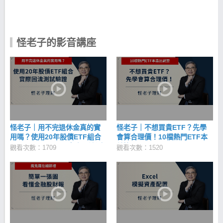
會報酬率的理財方法。 你想過多少存款才能退休？退
休後靠什麼生活嗎？ 複利達人怪老子，40歲才開始學
理財，10年之間就讓存款翻5倍，提早在50歲那年退
休，享受財富自主的第三人生。
怪老子的影音講座
怪老子｜用不完退休金真的實
怪老子｜不想買貴ETF？先學
用嗎？使用20年股債ETF組合
會算合理價！10檔熱門ETF本
(006203, 00679B)實際回流測
益比，0050、0056、00878、
觀看次數：1709
觀看次數：1520
試驗證
00881、00900、006208、
00891、00692、00850、
00713