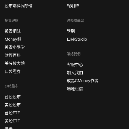
股市爆料同學會
報明牌
投資理財
跨領域學習
投資網誌
學到
Money錢
口袋Studio
投資小學堂
聯絡我們
財經百科
美股放大鏡
客服中心
口袋證券
加入我們
成為CMoney作者
即時股市
場地租借
台股股市
美股股市
台股ETF
美股ETF
債券