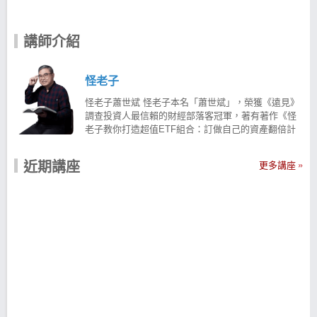
講師介紹
怪老子
怪老子蕭世斌 怪老子本名「蕭世斌」，榮獲《遠見》
調查投資人最信賴的財經部落客冠軍，著有著作《怪
老子教你打造超值ETF組合：訂做自己的資產翻倍計
畫》、《怪老子的簡單理財課：不必死命存，一樣變
有錢》、《怪老子帶你看懂財報選好股(全新增修
近期講座
更多講座
版)》、《怪老子教你：理專不想告訴你的穩穩賺投資
法》、《怪老子教你一張表搞定退休規畫套書》、
《(修訂版)怪老子親授薪水族非懂不可的理財課》
DVD、《薪水族非懂不可的理財課【基金投資+股票投
資】》DVD 。 畢業於台灣科技大學電子工程學系，在
科技業勤勤勉勉工作15年，直到中年才驚覺財富的累
積除了趕不上開支與通膨，居然還比學經歷不如自己
的人差！原因很簡單，這些人比我還「早」知道理財
的重要性。 怪老子即使晚知道卻沒放棄，痛下決心要
學好投資與財務管理，花了10年鑽研投資理財，並發
展出一套結合財務知識與EXCEL試算表來檢驗投資機