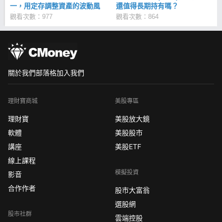
一，用定存調整資產的波動風
還值得長期持有嗎？
險。
觀看次數：977
觀看次數：864
關於我們
部落格
加入我們
理財寶商城
美股專區
理財寶
美股放大鏡
軟體
美股股市
講座
美股ETF
線上課程
模擬投資
影音
合作作者
股市大富翁
選股網
股市社群
雲端控股