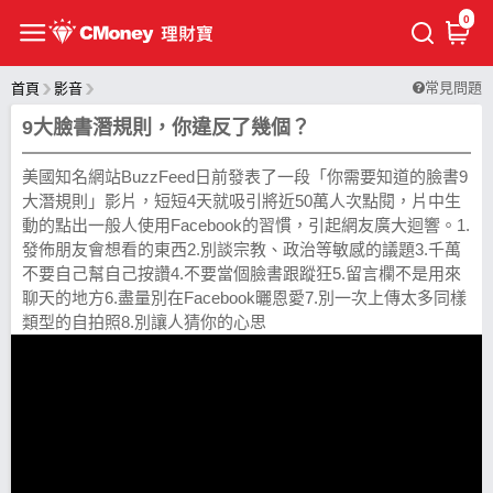
0
常見問題
首頁
影音
9大臉書潛規則，你違反了幾個？
美國知名網站BuzzFeed日前發表了一段「你需要知道的臉書9
大潛規則」影片，短短4天就吸引將近50萬人次點閱，片中生
動的點出一般人使用Facebook的習慣，引起網友廣大迴響。1.
發佈朋友會想看的東西2.別談宗教、政治等敏感的議題3.千萬
不要自己幫自己按讚4.不要當個臉書跟蹤狂5.留言欄不是用來
聊天的地方6.盡量別在Facebook曬恩愛7.別一次上傳太多同樣
類型的自拍照8.別讓人猜你的心思