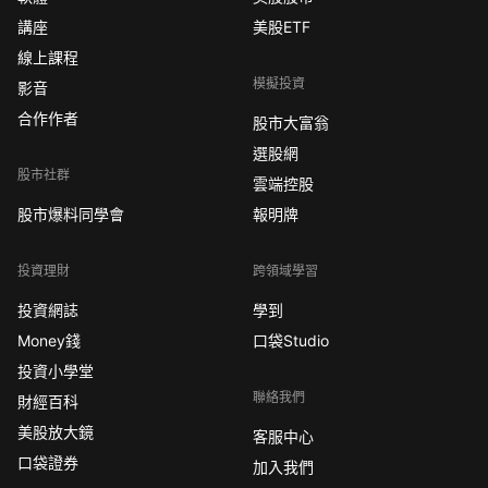
講座
美股ETF
線上課程
模擬投資
影音
合作作者
股市大富翁
選股網
股市社群
雲端控股
股市爆料同學會
報明牌
投資理財
跨領域學習
投資網誌
學到
Money錢
口袋Studio
投資小學堂
聯絡我們
財經百科
美股放大鏡
客服中心
口袋證券
加入我們