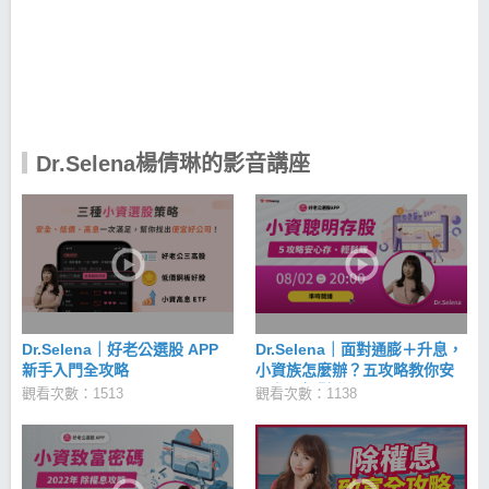
由掌管財富，奪回人生主導權。 自創獨門儲蓄法，養
成正確理財好習慣 多數人理財觀念多為「先花，後
存」，而這卻是最致命的錯誤方式，導致小資族永遠
存不了錢，因此Selena自創「6：3：1」理財法則：每
月必要支出為60% 、每月投資支出為30% 、每月買保
險或經營自己為10% ，先決定存入、投資的金額，剩
下的錢才能夠花掉，有系統地管理每月收入，強迫自
己養成正確理財的好習慣！ 自創獨門儲蓄法，養成正
Dr.Selena楊倩琳的影音講座
確理財好習慣 多數人理財觀念多為「先花，後存」，
而這卻是最致命的錯誤方式，導致小資族永遠存不了
錢，因此Selena自創「6：3：1」理財法則：每月必要
支出為60% 、每月投資支出為30% 、每月買保險或經
營自己為10% ，先決定存入、投資的金額，剩下的錢
才能夠花掉，有系統地管理每月收入，強迫自己養成
正確理財的好習慣！ Dr.Selena–好老公選股APP 獨創
「三高一低」選股法以及「歐巴指數」 【三高】分別
是： 【高EPS】→近5年EPS都大於1元 【高ROE】
Dr.Selena｜好老公選股 APP
Dr.Selena｜面對通膨＋升息，
→近5年ROE都大於10% 【高殖利率】→近5年現金殖
新手入門全攻略
小資族怎麼辦？五攻略教你安
利率都大於4% 【一低】： 股價低基期 →(1年內最高
心存、輕鬆賺！
觀看次數：1513
觀看次數：1138
價+ 1年內最低價) / 2 X 0.9 Dr.Selena好老公選股｜
iOS下載 >>https://cmy.tw/00BJsg Dr.Selena好老公
選股｜Android 下載 >>https://cmy.tw/00CHES APP
上架至今已有超過1萬人下載使用，能幫助你輕鬆找到
高EPS、高報酬率、高殖利率、價格便宜、配息穩定