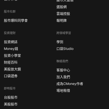
選股網
股市社群
雲端控股
股市爆料同學會
報明牌
投資理財
跨領域學習
投資網誌
學到
Money錢
口袋Studio
投資小學堂
聯絡我們
財經百科
美股放大鏡
客服中心
口袋證券
加入我們
成為CMoney作者
即時股市
場地租借
台股股市
美股股市