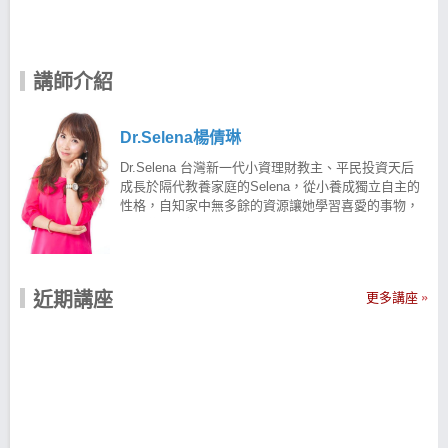
講師介紹
Dr.Selena楊倩琳
Dr.Selena 台灣新一代小資理財教主、平民投資天后
成長於隔代教養家庭的Selena，從小養成獨立自主的
性格，自知家中無多餘的資源讓她學習喜愛的事物，
因此奠定理想，一路半工半讀考取大學，甚至靠著自
身的力量至英國攻讀碩士，最後取得上海財經博士學
位。 我們不能選擇出身，但能選擇改變 Selena 始終
深信，唯有靠自己不斷努力，才有扭轉命運的可能。
近期講座
更多講座
從高職女變身財經博士、從工廠女工變身網路公司
CEO，成功翻轉自己的人生！ 因此Selena致力於提供
小資男女簡單易懂的理財方式，創辦小資理財社團、
發行理財書籍暢銷作家，再到平民投資知名導師、好
老公選股 APP 開發者，曾輔導過1,000位以上23K小
資族，讓學員即便聽不懂專業術語，也能達到正確理
財、聰明投資的目標，每年收入至少提升30%！希望
能以自己的經驗，帶給小資族知識與勇氣，讓大家自