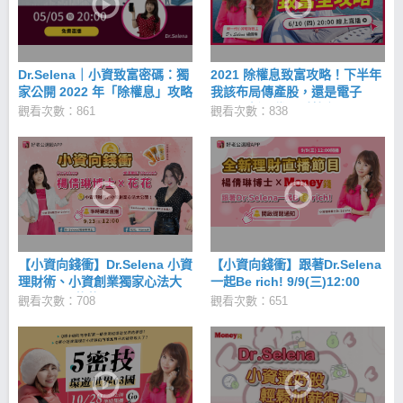
的《好老公股》，是小資族必備的懶人選股工具！ ​
Dr.Selena｜小資致富密碼：獨
2021 除權息致富攻略！下半年
家公開 2022 年「除權息」攻略
我該布局傳產股，還是電子
股？【新一代理財教主Dr.
觀看次數：861
觀看次數：838
Selena 6/15 20:00直播】
【小資向錢衝】Dr.Selena 小資
【小資向錢衝】跟著Dr.Selena
理財術、小資創業獨家心法大
一起Be rich! 9/9(三)12:00
公開 feat 花花。Hannah！
觀看次數：708
觀看次數：651
09/23(三)12:00首播