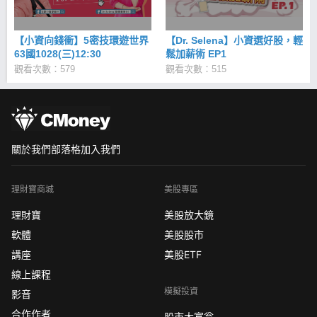
【小資向錢衝】5密技環遊世界
【Dr. Selena】小資選好股，輕
63國1028(三)12:30
鬆加薪術 EP1
觀看次數：579
觀看次數：515
關於我們
部落格
加入我們
理財寶商城
美股專區
理財寶
美股放大鏡
軟體
美股股市
講座
美股ETF
線上課程
模擬投資
影音
合作作者
股市大富翁