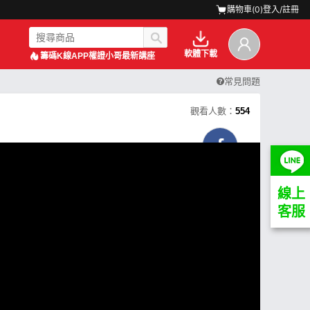
購物車(
0
)
登入/註冊
軟體下載
籌碼K線APP
權證小哥最新講座
常見問題
觀看人數：
554
線上
客服