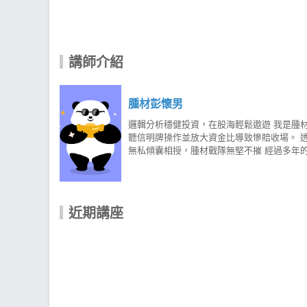
講師介紹
腫材彭懷男
邏輯分析穩健投資，在股海輕鬆遨遊 我是腫材
聽信明牌操作並放大資金比導致慘賠收場。 透
無私傾囊相授，腫材戰隊無堅不摧 經過多年
享投資心得、選股邏輯、盤勢分析...等， 現
歷程中，我研究過各種方法去找解答， 但是
術面、大盤狀況，五者間的關係找出邏輯性， 
邏輯及高勝率的選股技法之後， 便希望讓大
近期講座
你，幾點建議： 1. 失敗不可怕，要記取教訓
個股 5. 利用移動停利做好鎖住獲利的方式