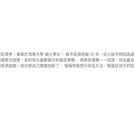
彭懷男，畢業於清華大學 碩士學位。 股市投資經驗 15 年，初入股市時因為
過那次經歷，並利用大量數據分析擬定策略， 再將各策略一一回測，找出最合適
的投資經驗，成功替自己穩健加薪了， 慢慢地我想分享這方法，幫還在迷茫的投資
已累積超過 46,000 粉絲，一同遨遊於股海中。 歡迎大家加入腫材戰隊，一起
我發現想做好股票投資達到穩健獲利的話， 單一面向並不能完整表達每檔個股可
從中找出一套選股策略進行回測，並發現其具有一定的勝率， 利用此策略寫AI
家都能用這軟體輕鬆遨遊於股海中！ 我想給還在股海迷茫的你一些建議 如同前
並制定投資紀律 2. 絕對要嚴格遵守投資紀律，才可以小賠大賺 3. 盤後功課很
 「身體健康為首要，別聽信消息追高殺低，控制好資金部位， 不需做過大的冒險，