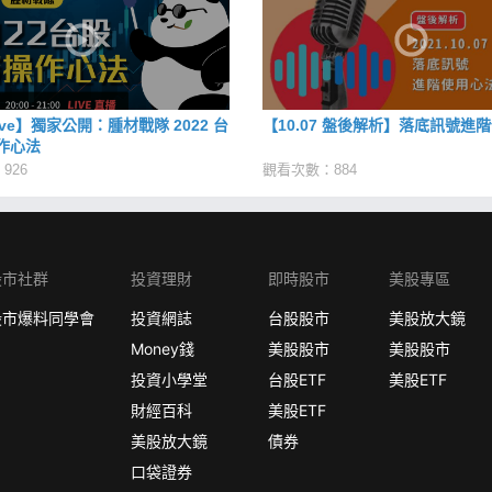
Live】獨家公開：腫材戰隊 2022 台
【10.07 盤後解析】落底訊號進
作心法
926
觀看次數：884
股市社群
投資理財
即時股市
美股專區
股市爆料同學會
投資網誌
台股股市
美股放大鏡
Money錢
美股股市
美股股市
投資小學堂
台股ETF
美股ETF
財經百科
美股ETF
美股放大鏡
債券
口袋證券