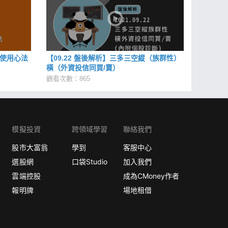
階使用心法
【09.22 盤後解析】三多三空縱（族群性）
橫（外資投信同買/賣）
觀看次數：865
模擬投資
跨領域學習
聯絡我們
股市大富翁
學到
客服中心
選股網
口袋Studio
加入我們
雲端控股
成為CMoney作者
報明牌
場地租借