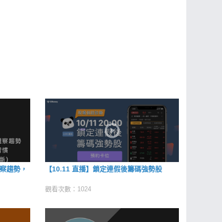
觀察趨勢，
【10.11 直播】鎖定連假後籌碼強勢股
觀看次數：1024