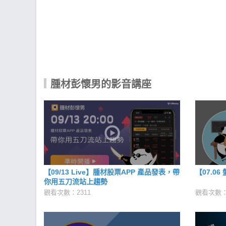
腫材彭懷男的影音講座
【09/13 Live】腫材股票APP 產品發表，帶
【07.0
你用五刀流站上趨勢
觀看次數：2311
觀看次數：