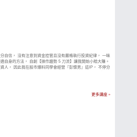
過分自信， 沒有注意到資金控管且沒有嚴格執行投資紀律， 一昧
自身的方法， 自創【操作趨勢 5 刀流】讓我開始小賠大賺。
人， 因此我在股市爆料同學會經營『彭懷男』這IP， 不停分
在股市中學習成長。 獨創【操作趨勢 5 刀流】戰勝股市 整段投資
能的趨勢， 因此我開始深度研究基本面、消息面、籌碼面、 技
程式自用，並將此稱為「操作趨勢 5 刀流」， 如今我擁有程式
面所說，剛踏入股市中我也遭遇過失敗， 因此我想給還在迷茫的
更多講座
重要，只投資有研究的股票 4. 資金比例平均分配，不要重押單一
穩健投資才能笑到最後。」---腫材彭懷男