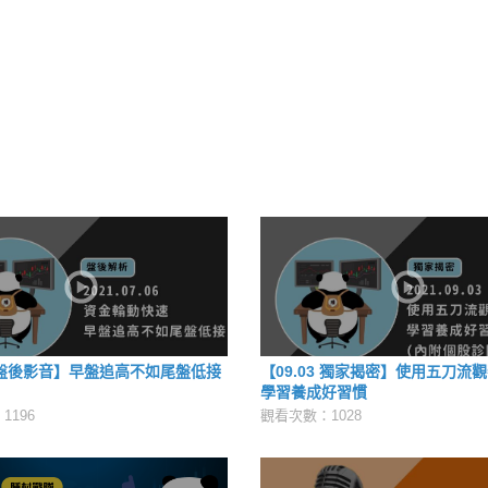
6 盤後影音】早盤追高不如尾盤低接
【09.03 獨家揭密】使用五刀流
學習養成好習慣
1196
觀看次數：1028