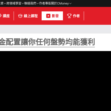
投資
跨領域學習
聯絡我們
作者專區
關於CMoney
講座
線上課程
影音
作者
好資金配置讓你任何盤勢均能獲利