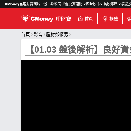
CMoney
理財寶商城
股市爆料同學會
投資理財
即時股市
美股專區
模擬
首頁
軟體
首頁
影音
腫材彭懷男
【01.03 盤後解析】良