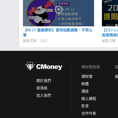
【09.17 盤後解析】富時指數調整，平常心
【1/17 
看
股進階操
觀看次數：1011
觀看次數：
理財寶商城
理財寶
關於我們
軟體
部落格
講座
加入我們
線上課程
影音
合作作者