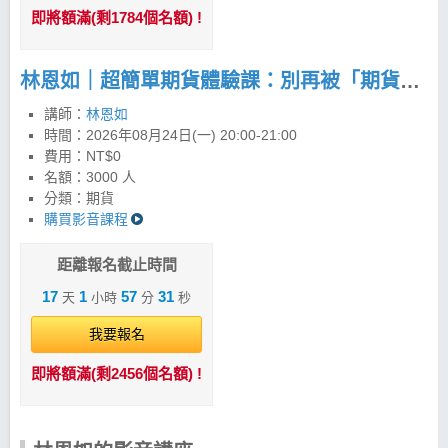
即將額滿(剩1784個名額) !
林恩如｜超簡單期貨體驗課：別再被「期貨很危險」限制你的獲利！
講師：
林恩如
時間：
2026年08月24日(一) 20:00-21:00
費用：NT$0
名額：3000 人
分類：期貨
購買影音課程
距離報名截止時間
17
1
57
30
天
小時
分
秒
我要報名
即將額滿(剩2456個名額) !