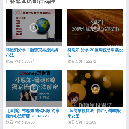
林恩如的影音講座
林恩如分享：順勢交易原則與
林恩如 分享 20週均線簡單選股
心法
法
觀看次數：28574
觀看次數：22271
【直播】林恩如 籌碼K線 獨家
"超簡單投資法" 開戶小妹成股
操作心法解密 20160722
市女王
觀看次數：18750
觀看次數：13109