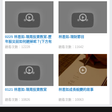
0225 林恩如-理周投資教室-歷
林恩如-理財節目
年股災前如何避掉呢？(下方有
林恩如理財寶-免費下載)
觀看次數：12228
觀看次數：11642
0121 林恩如-理周投資教室
林恩如成長蛻變的故事
觀看次數：10826
觀看次數：10063