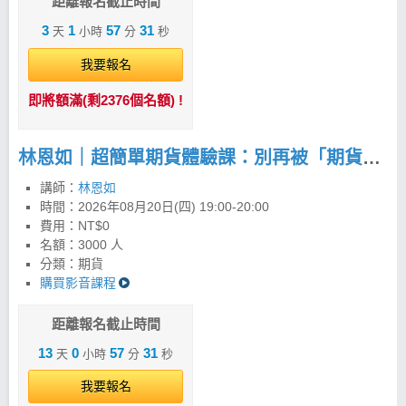
單、更有紀律的方法，看懂市場、掌握趨勢。 2條均
距離報名截止時間
線，配合4大法寶打天下 以週20均線為主，日20均線
3
1
57
30
天
小時
分
秒
為輔，搭配四大法寶的完整運用，就是最務實簡單的
投資方法。按照紀律操作，投資人依策略可以把風險
我要報名
控制在最小化。交易商品舉凡台股、期貨、美股、海
外期貨…，只要看懂K線圖，就能運用「超簡單投資
即將額滿(剩2376個名額) !
法」投資全世界，抓緊趨勢賺進波段財。 飆股女王：
林恩如系列工具全攻略 1. 長線聚寶盆 PLUS
(APP/PC) 2. 超簡單期貨 (APP/PC) 3. 美股聚寶盆
林恩如｜超簡單期貨體驗課：別再被「期貨很危險」限制你的獲利！
(APP) 4.強棒旺旺來(APP/PC) 林恩如｜強棒旺旺來
iOS 下載 >>https://cmy.tw/00BCDQ 林恩如｜強棒旺
講師：
林恩如
旺來Android下載 >>https://cmy.tw/00B2TP
時間：
2026年08月20日(四) 19:00-20:00
費用：NT$0
名額：3000 人
分類：期貨
購買影音課程
距離報名截止時間
13
0
57
30
天
小時
分
秒
我要報名