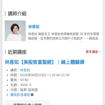
講師介紹
林恩如
林恩如 飆股女王 林恩如老師擁有超過 28 年的市場實
戰經驗，從早期的證券公司開戶小妹起步，一路成長
為專職操盤手。她曾深陷天天當沖、頻繁進出的交易
陷阱，雖然日以繼夜盯盤卻未能穩定獲利，甚至一度
近期講座
面臨慘賠。 在痛定思痛後，她透過大量閱讀與實戰反
更多講座
省，悟出了「波段趨勢」的力量，並研發出著名的
「超簡單投資法」。 投資理財教育不能等 投資理財是
林恩如【美股致富聖經】｜線上體驗課
人生重要課題，但真實市場與學校課本上的經濟學往
往截然不同。為了幫助更多投資人用對方法、改善財
講師：
林恩如
務問題，林恩如老師以自身 28 年真金白銀的市場實戰
時間：
2026年08月10日(一) 20:00-21:00
經驗為基礎，於 2012 年正式投入理財教育。 截至
費用：NT$0
2026 年，已累積舉辦超過 450 場投資講座，陪伴超過
名額：3000 人
15,000 名學員學習成長，逐步建立正確的投資觀念與
分類：股票-技術面
交易邏輯。透過趨勢操作與超簡單投資法，曾掌握個
購買影音課程
股最高 19 倍的獲利機會，學員對帳單與獲利見證更是
不計其數。 現在開始永遠不嫌晚，邀請你一起用更簡