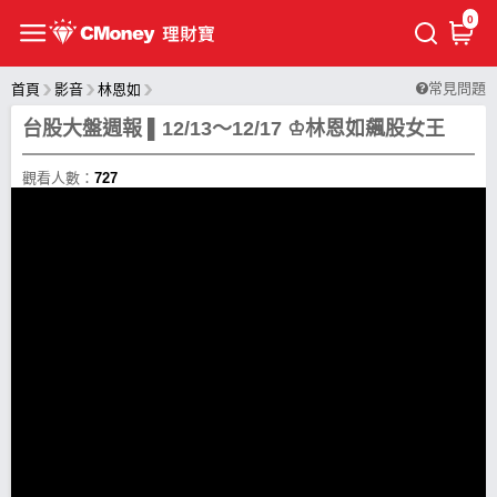
0
常見問題
首頁
影音
林恩如
台股大盤週報 ▌12/13～12/17 ♔林恩如飆股女王
觀看人數：
727