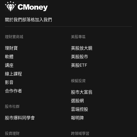
關於我們
部落格
加入我們
理財寶商城
美股專區
理財寶
美股放大鏡
軟體
美股股市
講座
美股ETF
線上課程
模擬投資
影音
合作作者
股市大富翁
選股網
股市社群
雲端控股
股市爆料同學會
報明牌
投資理財
跨領域學習