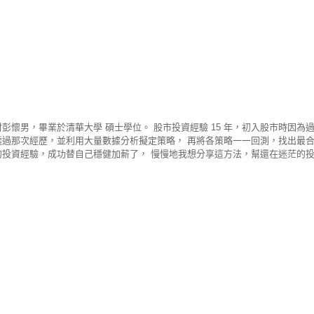
彭懷男，畢業於清華大學 碩士學位。 股市投資經驗 15 年，初入股市時因為
過那次經歷，並利用大量數據分析擬定策略， 再將各策略一一回測，找出最合適
的投資經驗，成功替自己穩健加薪了， 慢慢地我想分享這方法，幫還在迷茫的投資
已累積超過 46,000 粉絲，一同遨遊於股海中。 歡迎大家加入腫材戰隊，一起
我發現想做好股票投資達到穩健獲利的話， 單一面向並不能完整表達每檔個股可
從中找出一套選股策略進行回測，並發現其具有一定的勝率， 利用此策略寫AI
家都能用這軟體輕鬆遨遊於股海中！ 我想給還在股海迷茫的你一些建議 如同前
並制定投資紀律 2. 絕對要嚴格遵守投資紀律，才可以小賠大賺 3. 盤後功課很
 「身體健康為首要，別聽信消息追高殺低，控制好資金部位， 不需做過大的冒險，