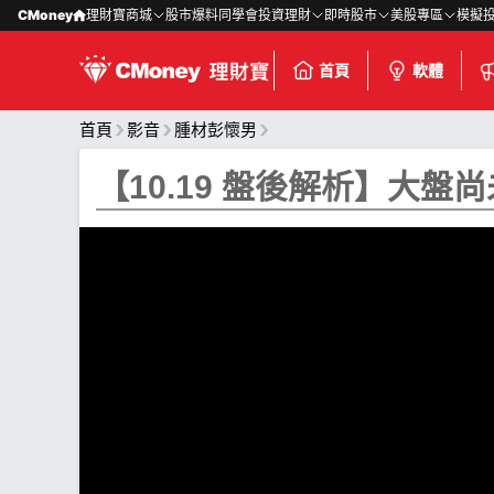
CMoney
理財寶商城
股市爆料同學會
投資理財
即時股市
美股專區
模擬
首頁
軟體
首頁
影音
腫材彭懷男
【10.19 盤後解析】大