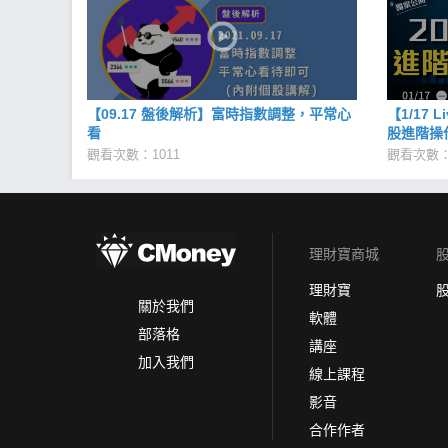
【09.17 盤後解析】富時指數調整，平常心
【1/17 
看
股進階操
觀看次數：1011
觀看次數：
理財寶商城
理財寶
關於我們
軟體
部落格
講座
加入我們
線上課程
影音
合作作者