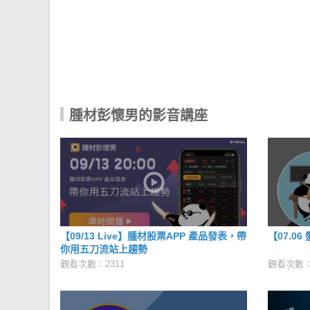
腫材彭懷男的影音講座
【09/13 Live】腫材股票APP 產品發表，帶
【07.0
你用五刀流站上趨勢
觀看次數：2311
觀看次數：