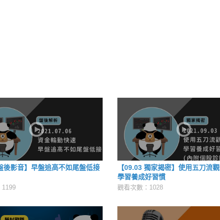
6 盤後影音】早盤追高不如尾盤低接
【09.03 獨家揭密】使用五刀流
學習養成好習慣
1199
觀看次數：1028