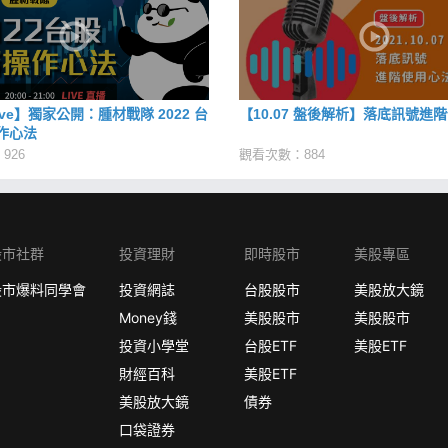
Live】獨家公開：腫材戰隊 2022 台
【10.07 盤後解析】落底訊號進
作心法
926
觀看次數：884
股市社群
投資理財
即時股市
美股專區
股市爆料同學會
投資網誌
台股股市
美股放大鏡
Money錢
美股股市
美股股市
投資小學堂
台股ETF
美股ETF
財經百科
美股ETF
美股放大鏡
債券
口袋證券