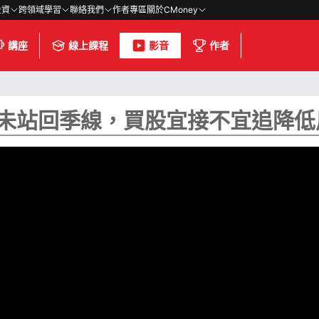
投資
跨領域學習
聯絡我們
作者專區
關於CMoney
講座
線上課程
影音
作者
盤尚未站回季線，買股宜接不宜追降