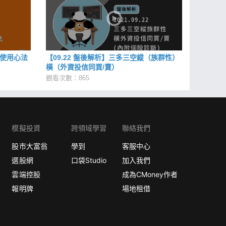
階使用心法
【09.22 盤後解析】三多三空縱（族群性）
橫（外資投信同買/賣）
觀看次數：865
模擬投資
跨領域學習
聯絡我們
股市大富翁
學到
客服中心
選股網
口袋Studio
加入我們
雲端控股
成為CMoney作者
報明牌
場地租借