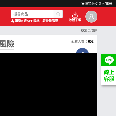
購物車(
0
)
登入/註冊
軟體下載
籌碼K線APP
權證小哥最新講座
常見問題
低風險
觀看人數：
652
線上
客服