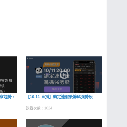
觀察趨勢，
【10.11 直播】鎖定連假後籌碼強勢股
觀看次數：1024