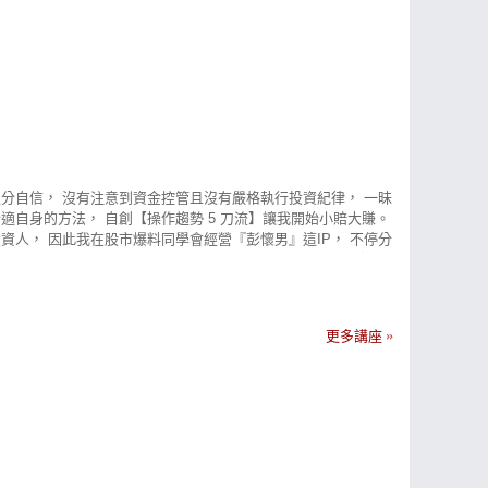
過分自信， 沒有注意到資金控管且沒有嚴格執行投資紀律， 一昧
自身的方法， 自創【操作趨勢 5 刀流】讓我開始小賠大賺。
人， 因此我在股市爆料同學會經營『彭懷男』這IP， 不停分
在股市中學習成長。 獨創【操作趨勢 5 刀流】戰勝股市 整段投資
能的趨勢， 因此我開始深度研究基本面、消息面、籌碼面、 技
程式自用，並將此稱為「操作趨勢 5 刀流」， 如今我擁有程式
面所說，剛踏入股市中我也遭遇過失敗， 因此我想給還在迷茫的
更多講座
重要，只投資有研究的股票 4. 資金比例平均分配，不要重押單一
穩健投資才能笑到最後。」---腫材彭懷男