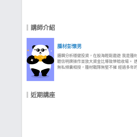
講師介紹
腫材彭懷男
邏輯分析穩健投資，在股海輕鬆遨遊 我是腫材
聽信明牌操作並放大資金比導致慘賠收場。 透
無私傾囊相授，腫材戰隊無堅不摧 經過多年
享投資心得、選股邏輯、盤勢分析...等， 現
歷程中，我研究過各種方法去找解答， 但是
術面、大盤狀況，五者間的關係找出邏輯性， 
邏輯及高勝率的選股技法之後， 便希望讓大
近期講座
你，幾點建議： 1. 失敗不可怕，要記取教訓
個股 5. 利用移動停利做好鎖住獲利的方式