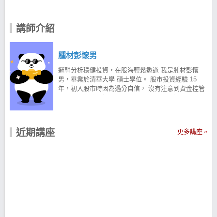
講師介紹
腫材彭懷男
邏輯分析穩健投資，在股海輕鬆遨遊 我是腫材彭懷
男，畢業於清華大學 碩士學位。 股市投資經驗 15
年，初入股市時因為過分自信， 沒有注意到資金控管
且沒有嚴格執行投資紀律， 一昧聽信明牌操作並放大
資金比導致慘賠收場。 透過那次經歷，並利用大量數
據分析擬定策略， 再將各策略一一回測，找出最合適
自身的方法， 自創【操作趨勢 5 刀流】讓我開始小賠
近期講座
更多講座
大賺。 無私傾囊相授，腫材戰隊無堅不摧 經過多年的
投資經驗，成功替自己穩健加薪了， 慢慢地我想分享
這方法，幫還在迷茫的投資人， 因此我在股市爆料同
學會經營『彭懷男』這IP， 不停分享投資心得、選股
邏輯、盤勢分析...等， 現已累積超過 46,000 粉絲，
一同遨遊於股海中。 歡迎大家加入腫材戰隊，一起在
股市中學習成長。 獨創【操作趨勢 5 刀流】戰勝股市
整段投資歷程中，我研究過各種方法去找解答， 但是
我發現想做好股票投資達到穩健獲利的話， 單一面向