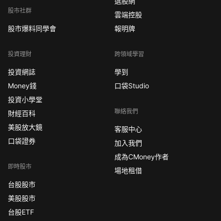
選股網
股市社群
雲端控股
股市爆料同學會
報明牌
投資理財
跨領域學習
投資網誌
學到
Money錢
口袋Studio
投資小學堂
聯絡我們
財經百科
美股放大鏡
客服中心
口袋證券
加入我們
成為CMoney作者
即時股市
場地租借
台股股市
美股股市
台股ETF