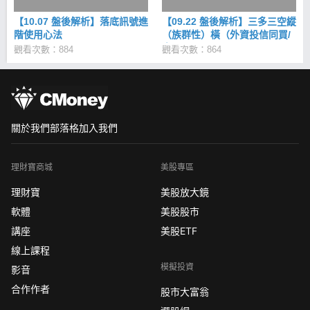
【10.07 盤後解析】落底訊號進
【09.22 盤後解析】三多三空縱
階使用心法
（族群性）橫（外資投信同買/
賣）
觀看次數：884
觀看次數：864
關於我們
部落格
加入我們
理財寶商城
美股專區
理財寶
美股放大鏡
軟體
美股股市
講座
美股ETF
線上課程
模擬投資
影音
合作作者
股市大富翁