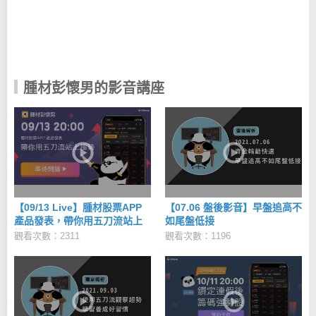
並不能完整表達每檔個股可能的趨勢， 因此我開始深
度研究基本面、消息面、籌碼面、 技術面、大盤狀
況，五者間的關係找出邏輯性， 從中找出一套選股策
略進行回測，並發現其具有一定的勝率， 利用此策略
寫AI程式自用，並將此稱為「操作趨勢 5 刀流」， 如
今我擁有程式邏輯及高勝率的選股技法之後， 便希望
讓大家都能用這軟體輕鬆遨遊於股海中！ 我想給還在
腫材彭懷男的影音講座
股海迷茫的你一些建議 如同前面所說，剛踏入股市中
我也遭遇過失敗， 因此我想給還在迷茫的你，幾點建
議： 1. 失敗不可怕，要記取教訓並制定投資紀律 2.
絕對要嚴格遵守投資紀律，才可以小賠大賺 3. 盤後功
課很重要，只投資有研究的股票 4. 資金比例平均分
配，不要重押單一個股 5. 利用移動停利做好鎖住獲利
的方式 「身體健康為首要，別聽信消息追高殺低，控
制好資金部位， 不需做過大的冒險，穩健投資才能笑
到最後。」---腫材彭懷男
【09/13 Live】腫材股票APP
【07.06 盤後影音】早盤追高不
產品發表，帶你用五刀流站上
如尾盤低接
趨勢
觀看次數：2311
觀看次數：1196