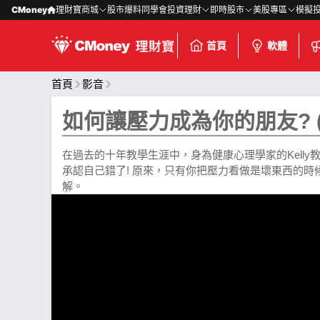
CMoney
理財寶商城
股市爆料同學會
投資理財
即時股市
美股專區
模擬
首頁
軟體
首頁
影音
如何讓壓力成為你的朋友? (K
在過去的十年教學生涯中，身為健康心理學家的Kell
承認自己錯了! 原來，只有你把壓力看做是壞東西的
解。