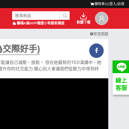
購物車(
0
)
登入/註冊
軟體下載
籌碼K線APP
權證小哥最新講座
常見問題
成為交際好手)
能讓自己減壓、放鬆。 但在她最新的TED演講中，她
提升你的社交能力.關心別人會讓我們從壓力中得到紓
線上
客服