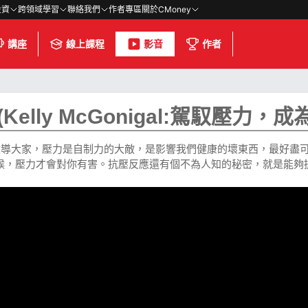
投資
跨領域學習
聯絡我們
作者專區
關於CMoney
講座
線上課程
影音
作者
elly McGonigal:駕馭壓力，
y教導大家，壓力是自制力的大敵，是影響我們健康的壞東西，最好盡可
時候，壓力才會對你有害。抗壓反應還有個不為人知的秘密，就是能夠