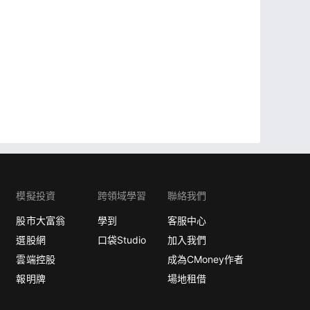
模擬投資
跨領域學習
聯絡我們
股市大富翁
學到
客服中心
選股網
口袋Studio
加入我們
雲端控股
成為CMoney作者
報明牌
場地租借