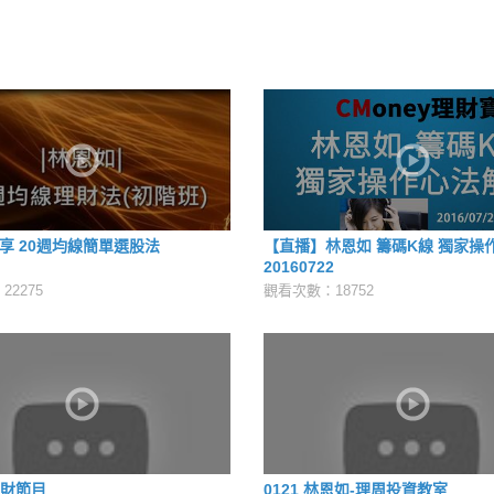
享 20週均線簡單選股法
【直播】林恩如 籌碼K線 獨家操
20160722
2275
觀看次數：18752
理財節目
0121 林恩如-理周投資教室