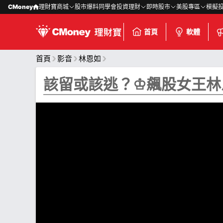
CMoney
理財寶商城
股市爆料同學會
投資理財
即時股市
美股專區
模擬
首頁
軟體
首頁
影音
林恩如
該留或該逃？♔飆股女王林恩如 