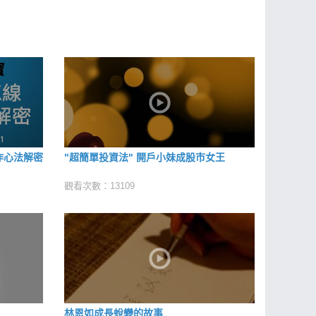
作心法解密
"超簡單投資法" 開戶小妹成股市女王
觀看次數：13109
林恩如成長蛻變的故事