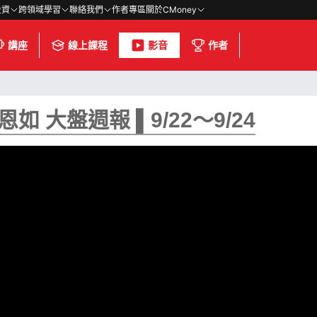
投資
跨領域學習
聯絡我們
作者專區
關於CMoney
講座
線上課程
影音
作者
大盤週報 ▌9/22～9/24