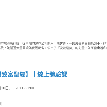
8 年的市場實戰經驗，從早期的證券公司開戶小妹起步，一路成長為專職操盤手
痛後，她透過大量閱讀與實戰反省，悟出了「波段趨勢」的力量，並研發出著名
截然不同。為了幫助更多投資人用對方法、改善財務問題，林恩如老師以自身 28
 450 場投資講座，陪伴超過 15,000 名學員學習成長，逐步建立正確的投
其數。 現在開始永遠不嫌晚，邀請你一起用更簡單、更有紀律的方法，看懂市場
用，就是最務實簡單的投資方法。按照紀律操作，投資人依策略可以把風險控制
抓緊趨勢賺進波段財。 飆股女王：林恩如系列工具全攻略 1. 長線聚寶盆 PLUS (A
股致富聖經】｜線上體驗課
OS 下載 >>https://cmy.tw/00BCDQ 林恩如｜強棒旺旺來Android下載 >>http
10日(一) 20:00-21:00
面