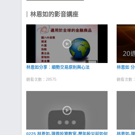
林恩如的影音講座
林恩如分享：順勢交易原則與心法
林恩如 分
觀看次數：28575
觀看次數：2
0225 林恩如-理周投資教室-歷年股災前如何
林恩如-