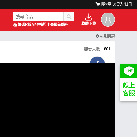
購物車(
0
)
登入/註冊
軟體下載
籌碼K線APP
權證小哥最新講座
常見問題
觀看人數：
861
線上
客服