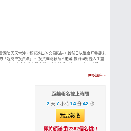
。她曾深陷天天當沖、頻繁進出的交易陷阱，雖然日以繼夜盯盤卻未
的「超簡單投資法」。 投資理財教育不能等 投資理財是人生重
 年真金白銀的市場實戰經驗為基礎，於 2012 年正式投入
資觀念與交易邏輯。透過趨勢操作與超簡單投資法，曾掌握個股最高 19
、掌握趨勢。 2條均線，配合4大法寶打天下 以週20均線為
更多講座
在最小化。交易商品舉凡台股、期貨、美股、海外期貨…，只要
PP/PC) 2. 超簡單期貨 (APP/PC) 3. 美股聚寶盆
s://cmy.tw/00B2TP
距離報名截止時間
2
7
14
41
天
小時
分
秒
我要報名
即將額滿(剩2362個名額) !