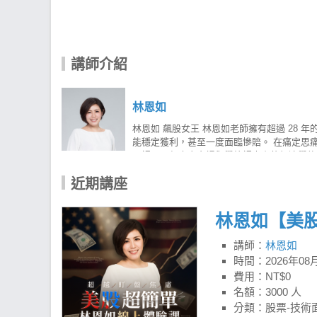
講師介紹
林恩如
林恩如 飆股女王 林恩如老師擁有超過 2
能穩定獲利，甚至一度面臨慘賠。 在痛定思
要課題，但真實市場與學校課本上的經濟學往往
理財教育。 截至 2026 年，已累積舉辦超過
近期講座
倍的獲利機會，學員對帳單與獲利見證更是不計
主，日20均線為輔，搭配四大法寶的完整運
看懂K線圖，就能運用「超簡單投資法」投資全世界，
林恩如【美
(APP) 4.強棒旺旺來(APP/PC) 林恩如｜強棒旺旺來i
講師：
林恩如
時間：
2026年08月
費用：NT$0
名額：3000 人
分類：股票-技術