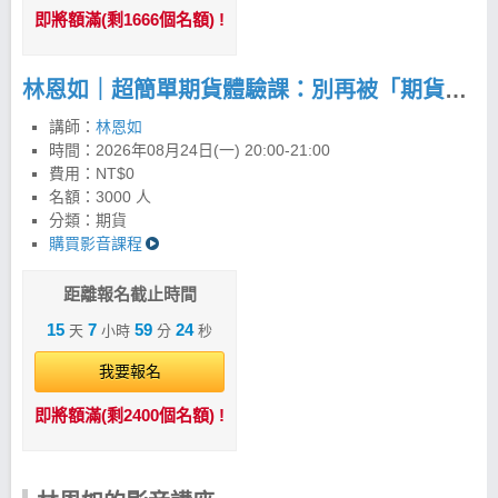
即將額滿(剩1666個名額) !
林恩如｜超簡單期貨體驗課：別再被「期貨很危險」限制你的獲利！
講師：
林恩如
時間：
2026年08月24日(一) 20:00-21:00
費用：NT$0
名額：3000 人
分類：期貨
購買影音課程
距離報名截止時間
15
7
59
23
天
小時
分
秒
我要報名
即將額滿(剩2400個名額) !