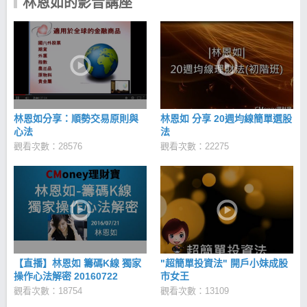
林恩如的影音講座
林恩如分享：順勢交易原則與
林恩如 分享 20週均線簡單選股
心法
法
觀看次數：28576
觀看次數：22275
【直播】林恩如 籌碼K線 獨家
"超簡單投資法" 開戶小妹成股
操作心法解密 20160722
市女王
觀看次數：18754
觀看次數：13109