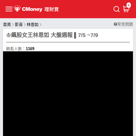
0
常見問題
首頁
影音
林恩如
♔飆股女王林恩如 大盤週報 ▌7/5 ~7/9
觀看人數：
1169