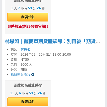
單、更有紀律的方法，看懂市場、掌握趨勢。 2條均
距離報名截止時間
線，配合4大法寶打天下 以週20均線為主，日20均線
1
7
59
23
天
小時
分
秒
為輔，搭配四大法寶的完整運用，就是最務實簡單的
投資方法。按照紀律操作，投資人依策略可以把風險
我要報名
控制在最小化。交易商品舉凡台股、期貨、美股、海
外期貨…，只要看懂K線圖，就能運用「超簡單投資
即將額滿(剩2346個名額) !
法」投資全世界，抓緊趨勢賺進波段財。 飆股女王：
林恩如系列工具全攻略 1. 長線聚寶盆 PLUS
(APP/PC) 2. 超簡單期貨 (APP/PC) 3. 美股聚寶盆
林恩如｜超簡單期貨體驗課：別再被「期貨很危險」限制你的獲利！
(APP) 4.強棒旺旺來(APP/PC) 林恩如｜強棒旺旺來
iOS 下載 >>https://cmy.tw/00BCDQ 林恩如｜強棒旺
講師：
林恩如
旺來Android下載 >>https://cmy.tw/00B2TP
時間：
2026年08月20日(四) 19:00-20:00
費用：NT$0
名額：3000 人
分類：期貨
購買影音課程
距離報名截止時間
11
6
59
23
天
小時
分
秒
我要報名