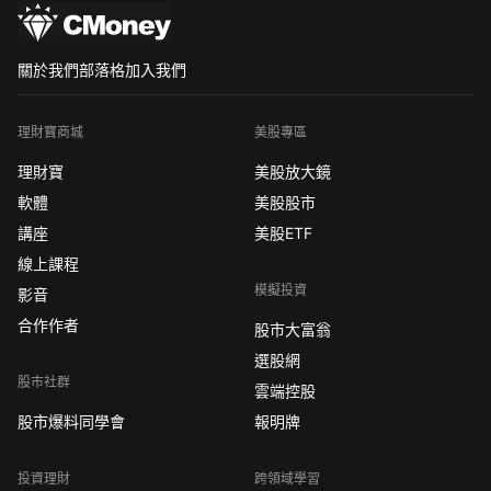
關於我們
部落格
加入我們
理財寶商城
美股專區
理財寶
美股放大鏡
軟體
美股股市
講座
美股ETF
線上課程
模擬投資
影音
合作作者
股市大富翁
選股網
股市社群
雲端控股
股市爆料同學會
報明牌
投資理財
跨領域學習