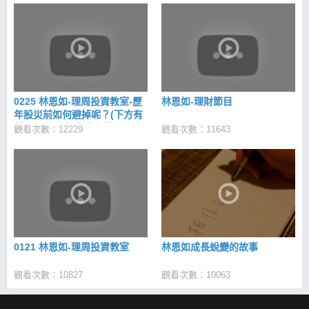
0225 林恩如-理周投資教室-歷
林恩如-理財節目
年股災前如何避掉呢？(下方有
林恩如理財寶-免費下載)
觀看次數：12229
觀看次數：11643
0121 林恩如-理周投資教室
林恩如成長蛻變的故事
觀看次數：10827
觀看次數：10063