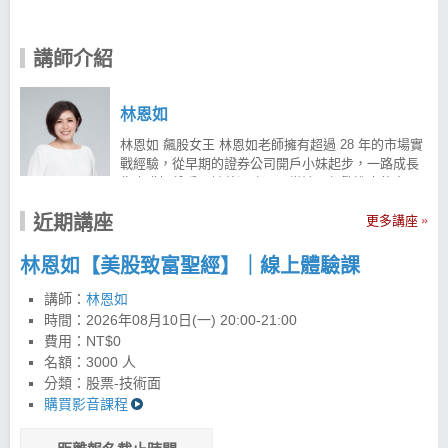
講師介紹
林恩如
林恩如 飆股女王 林恩如老師擁有超過 28 年的市場實
戰經驗，從早期的證券公司開戶小妹起步，一路成長
為專職操盤手。她曾深陷天天當沖、頻繁進出的交易
陷阱，雖然日以繼夜盯盤卻未能穩定獲利，甚至一度
近期講座
面臨慘賠。 在痛定思痛後，她透過大量閱讀與實戰反
更多講座
省，悟出了「波段趨勢」的力量，並研發出著名的
「超簡單投資法」。 投資理財教育不能等 投資理財是
林恩如【美股致富聖經】｜線上體驗課
人生重要課題，但真實市場與學校課本上的經濟學往
往截然不同。為了幫助更多投資人用對方法、改善財
講師：
林恩如
務問題，林恩如老師以自身 28 年真金白銀的市場實戰
時間：
2026年08月10日(一) 20:00-21:00
經驗為基礎，於 2012 年正式投入理財教育。 截至
費用：NT$0
2026 年，已累積舉辦超過 450 場投資講座，陪伴超過
名額：3000 人
15,000 名學員學習成長，逐步建立正確的投資觀念與
分類：股票-技術面
交易邏輯。透過趨勢操作與超簡單投資法，曾掌握個
購買影音課程
股最高 19 倍的獲利機會，學員對帳單與獲利見證更是
不計其數。 現在開始永遠不嫌晚，邀請你一起用更簡