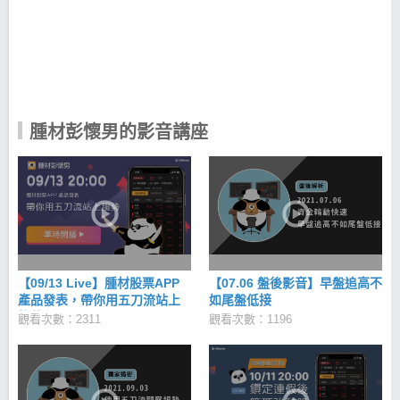
我發現想做好股票投資達到穩健獲利的話， 單一面向
並不能完整表達每檔個股可能的趨勢， 因此我開始深
度研究基本面、消息面、籌碼面、 技術面、大盤狀
況，五者間的關係找出邏輯性， 從中找出一套選股策
略進行回測，並發現其具有一定的勝率， 利用此策略
寫AI程式自用，並將此稱為「操作趨勢 5 刀流」， 如
今我擁有程式邏輯及高勝率的選股技法之後， 便希望
讓大家都能用這軟體輕鬆遨遊於股海中！ 我想給還在
腫材彭懷男的影音講座
股海迷茫的你一些建議 如同前面所說，剛踏入股市中
我也遭遇過失敗， 因此我想給還在迷茫的你，幾點建
議： 1. 失敗不可怕，要記取教訓並制定投資紀律 2.
絕對要嚴格遵守投資紀律，才可以小賠大賺 3. 盤後功
課很重要，只投資有研究的股票 4. 資金比例平均分
配，不要重押單一個股 5. 利用移動停利做好鎖住獲利
的方式 「身體健康為首要，別聽信消息追高殺低，控
制好資金部位， 不需做過大的冒險，穩健投資才能笑
到最後。」---腫材彭懷男
【09/13 Live】腫材股票APP
【07.06 盤後影音】早盤追高不
產品發表，帶你用五刀流站上
如尾盤低接
趨勢
觀看次數：2311
觀看次數：1196