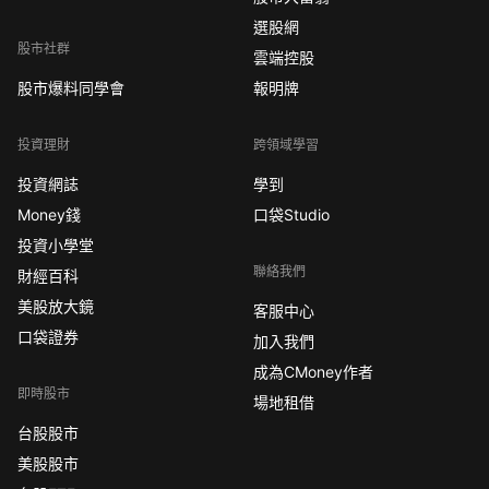
選股網
股市社群
雲端控股
股市爆料同學會
報明牌
投資理財
跨領域學習
投資網誌
學到
Money錢
口袋Studio
投資小學堂
聯絡我們
財經百科
美股放大鏡
客服中心
口袋證券
加入我們
成為CMoney作者
即時股市
場地租借
台股股市
美股股市