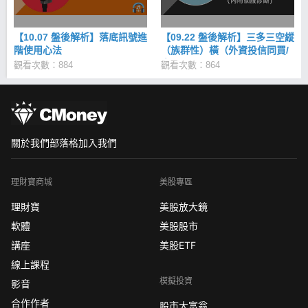
【10.07 盤後解析】落底訊號進
【09.22 盤後解析】三多三空縱
階使用心法
（族群性）橫（外資投信同買/
賣）
觀看次數：884
觀看次數：864
關於我們
部落格
加入我們
理財寶商城
美股專區
理財寶
美股放大鏡
軟體
美股股市
講座
美股ETF
線上課程
模擬投資
影音
合作作者
股市大富翁