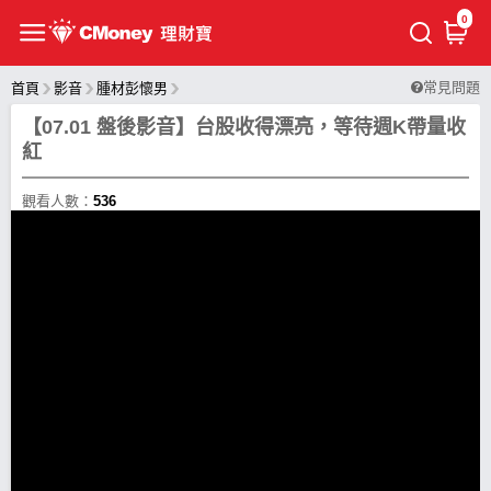
0
常見問題
首頁
影音
腫材彭懷男
【07.01 盤後影音】台股收得漂亮，等待週K帶量收
紅
觀看人數：
536