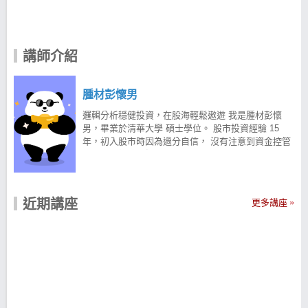
講師介紹
腫材彭懷男
邏輯分析穩健投資，在股海輕鬆遨遊 我是腫材彭懷
男，畢業於清華大學 碩士學位。 股市投資經驗 15
年，初入股市時因為過分自信， 沒有注意到資金控管
且沒有嚴格執行投資紀律， 一昧聽信明牌操作並放大
資金比導致慘賠收場。 透過那次經歷，並利用大量數
據分析擬定策略， 再將各策略一一回測，找出最合適
自身的方法， 自創【操作趨勢 5 刀流】讓我開始小賠
近期講座
更多講座
大賺。 無私傾囊相授，腫材戰隊無堅不摧 經過多年的
投資經驗，成功替自己穩健加薪了， 慢慢地我想分享
這方法，幫還在迷茫的投資人， 因此我在股市爆料同
學會經營『彭懷男』這IP， 不停分享投資心得、選股
邏輯、盤勢分析...等， 現已累積超過 46,000 粉絲，
一同遨遊於股海中。 歡迎大家加入腫材戰隊，一起在
股市中學習成長。 獨創【操作趨勢 5 刀流】戰勝股市
整段投資歷程中，我研究過各種方法去找解答， 但是