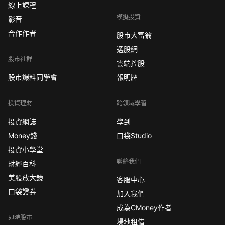
線上課程
模擬投資
影音
合作作者
股市大富翁
選股網
股市社群
雲端控股
股市爆料同學會
報明牌
投資理財
跨領域學習
投資網誌
學到
Money錢
口袋Studio
投資小學堂
聯絡我們
財經百科
美股放大鏡
客服中心
口袋證券
加入我們
成為CMoney作者
即時股市
場地租借