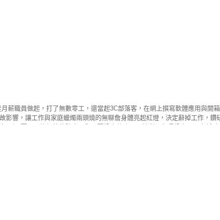
從月薪職員做起，打了無數零工，還當起3C部落客，在網上撰寫軟體應用與開
故影響，讓工作與家庭蠟燭兩頭燒的無聊詹身體亮起紅燈，決定辭掉工作，鑽研
接觸到股票，爾後便將軟體專長與股票投資整合，開始利用各種投資工具來輔助
分析」兩大社團共超過萬名社員，於社團裡利用各種工具做大盤與個股的分析，
系統」 盤中警報器是以「技術＋籌碼」為理念的雙重認證，技術面源自葛蘭碧
降低純技術分析會造成的盲點！ 無聊詹｜iOS 下載 >>https://cmy.tw/00Akr