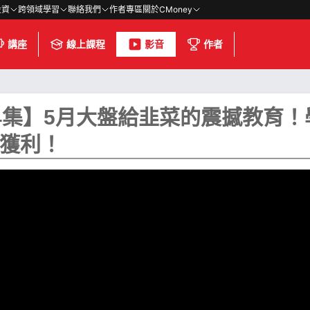
投資
跨領域學習
聯絡我們
作者專區
關於CMoney
講座
線上課程
影音
作者
4集】5月大盤給韭菜的震撼教育！
獲利！