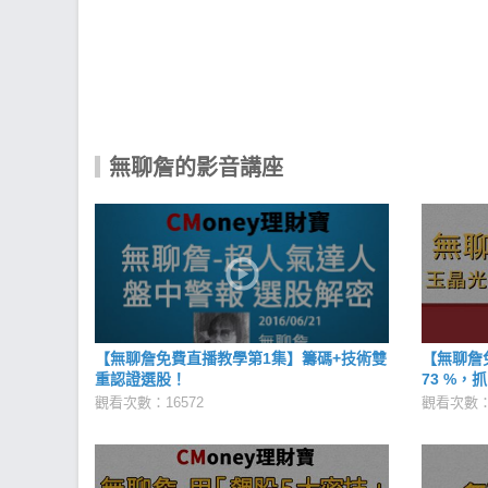
無聊詹的影音講座
【無聊詹免費直播教學第1集】籌碼+技術雙
【無聊詹
重認證選股！
73 %，
觀看次數：16572
觀看次數：1