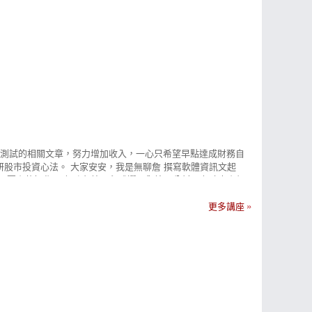
箱測試的相關文章，努力增加收入，一心只希望早點達成財務自
股市投資心法。 大家安安，我是無聊詹 撰寫軟體資訊文起
股票上的操作。 無聊詹擅長程式選股與籌碼分析，在臉書上經
帶領投資朋友們一同學習與成長。 無聊詹投資心法- 以「葛蘭
法則，運用K棒與移動平均線找出適合買進的訊號，系統篩選出
更多講座
D 無聊詹｜Android下載 >>https://cmy.tw/00C737