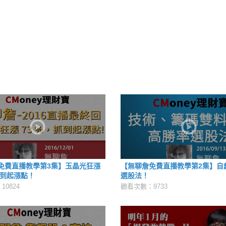
免費直播教學第3集】玉晶光狂漲
【無聊詹免費直播教學第2集】自
抓到起漲點！
選股法！
0824
觀看次數：9733