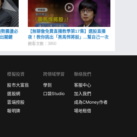
盤勢震盪必
【無聊詹免費直播教學第17集】選股直播
抓出關鍵
夜！教你挑出「黑馬悍將股」...幫自己一次
加薪 113 %
觀看次數：3850
模擬投資
跨領域學習
聯絡我們
股市大富翁
學到
客服中心
選股網
口袋Studio
加入我們
雲端控股
成為CMoney作者
報明牌
場地租借