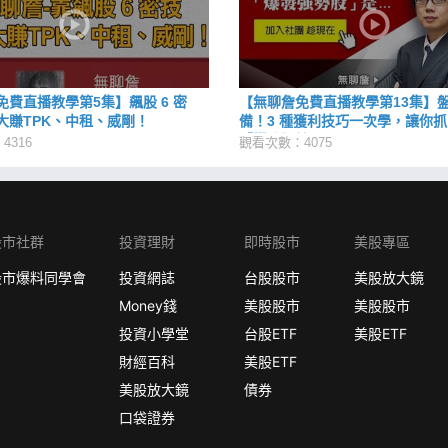
免費直播教學第5集】飆股 6 密
【無聊詹免費直播教學第13集】
大賺TPK、中租、威剛！
備！3 種獲利技巧一次學，讓你
「爆發短線股」
4316
觀看次數：4075
股市社群
投資理財
即時股市
美股專區
股市爆料同學會
投資網誌
台股股市
美股放大鏡
Money錢
美股股市
美股股市
投資小學堂
台股ETF
美股ETF
財經百科
美股ETF
美股放大鏡
債券
口袋證券