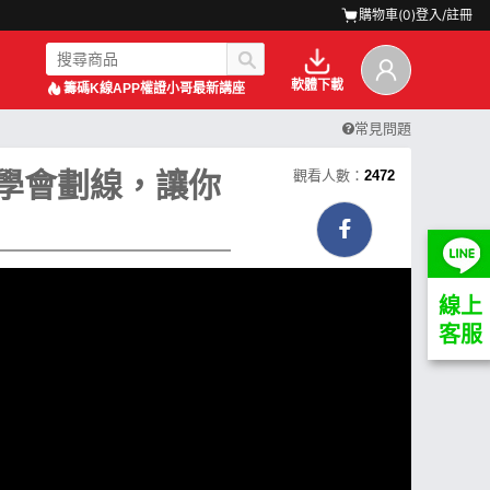
購物車(
0
)
登入/註冊
軟體下載
籌碼K線APP
權證小哥最新講座
常見問題
學會劃線，讓你
觀看人數：
2472
線上
客服