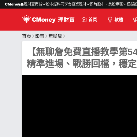
CMoney
理財寶商城
股市爆料同學會
投資理財
即時股市
美股專區
模擬
首頁
軟體
首頁
影音
無聊詹
【無聊詹免費直播教學第5
精準進場、戰勝回檔，穩定