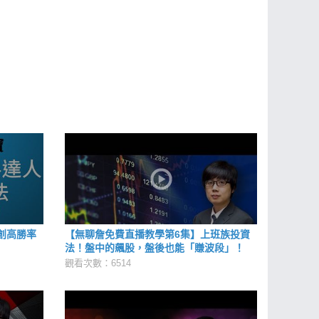
創高勝率
【無聊詹免費直播教學第6集】上班族投資
法！盤中的飆股，盤後也能「賺波段」！
觀看次數：6514