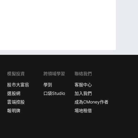
模擬投資
跨領域學習
聯絡我們
股市大富翁
學到
客服中心
選股網
口袋Studio
加入我們
雲端控股
成為CMoney作者
報明牌
場地租借