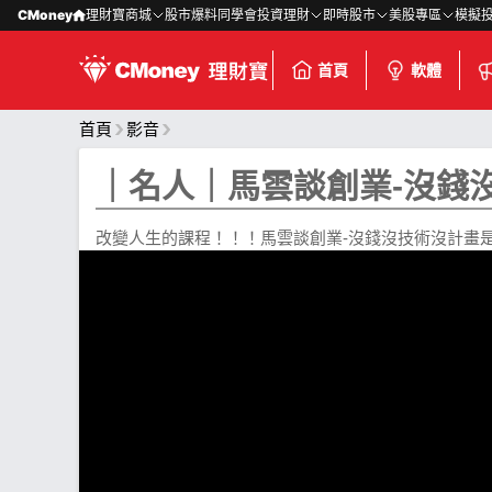
CMoney
理財寶商城
股市爆料同學會
投資理財
即時股市
美股專區
模擬
首頁
軟體
首頁
影音
｜名人｜馬雲談創業-沒錢
改變人生的課程！！！馬雲談創業-沒錢沒技術沒計畫