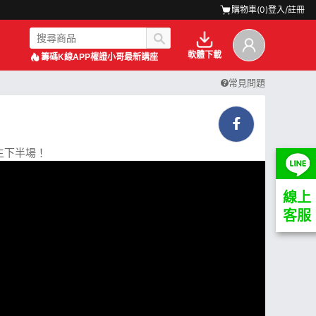
購物車(
0
)
登入/註冊
軟體下載
籌碼K線APP
權證小哥最新講座
常見問題
生下半場！
線上
客服