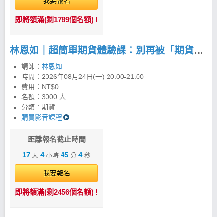
我要報名
即將額滿(剩1789個名額) !
林恩如｜超簡單期貨體驗課：別再被「期貨很危險」限制你的獲利！
講師：
林恩如
時間：
2026年08月24日(一) 20:00-21:00
費用：NT$0
名額：3000 人
分類：期貨
購買影音課程
距離報名截止時間
17
4
45
3
天
小時
分
秒
我要報名
即將額滿(剩2456個名額) !