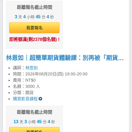
不計其數。 現在開始永遠不嫌晚，邀請你一起用更簡
單、更有紀律的方法，看懂市場、掌握趨勢。 2條均
距離報名截止時間
線，配合4大法寶打天下 以週20均線為主，日20均線
3
4
45
3
天
小時
分
秒
為輔，搭配四大法寶的完整運用，就是最務實簡單的
投資方法。按照紀律操作，投資人依策略可以把風險
我要報名
控制在最小化。交易商品舉凡台股、期貨、美股、海
外期貨…，只要看懂K線圖，就能運用「超簡單投資
即將額滿(剩2378個名額) !
法」投資全世界，抓緊趨勢賺進波段財。 飆股女王：
林恩如系列工具全攻略 1. 長線聚寶盆 PLUS
(APP/PC) 2. 超簡單期貨 (APP/PC) 3. 美股聚寶盆
林恩如｜超簡單期貨體驗課：別再被「期貨很危險」限制你的獲利！
(APP) 4.強棒旺旺來(APP/PC) 林恩如｜強棒旺旺來
iOS 下載 >>https://cmy.tw/00BCDQ 林恩如｜強棒旺
講師：
林恩如
旺來Android下載 >>https://cmy.tw/00B2TP
時間：
2026年08月20日(四) 19:00-20:00
費用：NT$0
名額：3000 人
分類：期貨
購買影音課程
距離報名截止時間
13
3
45
3
天
小時
分
秒