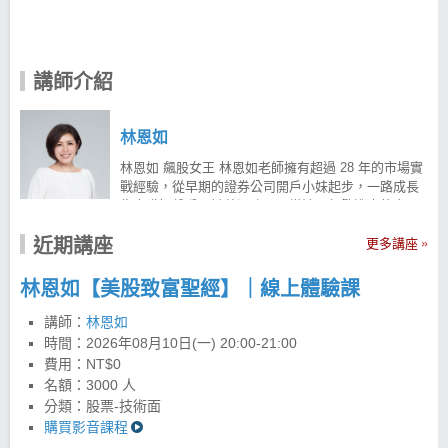
講師介紹
林恩如
林恩如 飆股女王 林恩如老師擁有超過 28 年的市場實
戰經驗，從早期的證券公司開戶小妹起步，一路成長
為專職操盤手。她曾深陷天天當沖、頻繁進出的交易
陷阱，雖然日以繼夜盯盤卻未能穩定獲利，甚至一度
近期講座
面臨慘賠。 在痛定思痛後，她透過大量閱讀與實戰反
更多講座
省，悟出了「波段趨勢」的力量，並研發出著名的
「超簡單投資法」。 投資理財教育不能等 投資理財是
林恩如【美股致富聖經】｜線上體驗課
人生重要課題，但真實市場與學校課本上的經濟學往
往截然不同。為了幫助更多投資人用對方法、改善財
講師：
林恩如
務問題，林恩如老師以自身 28 年真金白銀的市場實戰
時間：
2026年08月10日(一) 20:00-21:00
經驗為基礎，於 2012 年正式投入理財教育。 截至
費用：NT$0
2026 年，已累積舉辦超過 450 場投資講座，陪伴超過
名額：3000 人
15,000 名學員學習成長，逐步建立正確的投資觀念與
分類：股票-技術面
交易邏輯。透過趨勢操作與超簡單投資法，曾掌握個
購買影音課程
股最高 19 倍的獲利機會，學員對帳單與獲利見證更是