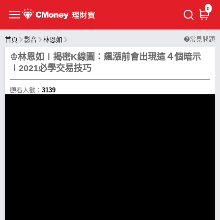
0
常見問題
首頁
影音
林恩如
♔林恩如∣揭密K線圖：飆漲前會出現這４個暗示
∣2021必學交易技巧
觀看人數：
3139