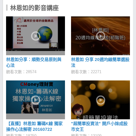
林恩如的影音講座
林恩如分享：順勢交易原則與
林恩如 分享 20週均線簡單選股
心法
法
觀看次數：28574
觀看次數：22271
【直播】林恩如 籌碼K線 獨家
"超簡單投資法" 開戶小妹成股
操作心法解密 20160722
市女王
觀看次數：18750
觀看次數：13109