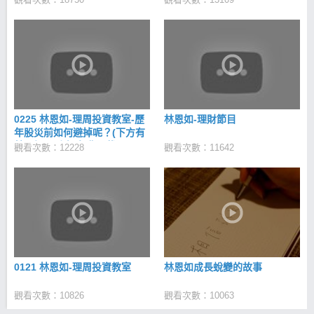
0225 林恩如-理周投資教室-歷
林恩如-理財節目
年股災前如何避掉呢？(下方有
林恩如理財寶-免費下載)
觀看次數：12228
觀看次數：11642
0121 林恩如-理周投資教室
林恩如成長蛻變的故事
觀看次數：10826
觀看次數：10063