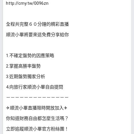
http://cmy.tw/0096zn
全程共完整６０分鐘的精彩直播
順流小畢將要來這免費分享給你
1.不確定盤勢的因應策略
2.掌握高勝率盤勢
3.近期盤勢獨家分析
4.向旅行家順流小畢自由提問
－－－－－－－－－－－－－－
✈順流小畢直播限時開放加入✈
你知道財務自由都怎麼生活嗎？
立即追蹤順流小畢官方粉絲團！