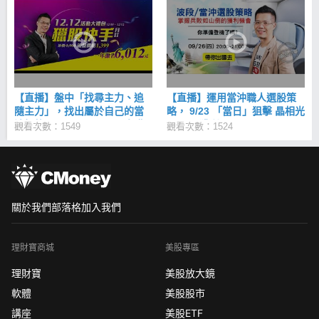
【直播】盤中「找尋主力、追
【直播】運用當沖職人選股策
隨主力」，找出屬於自己的當
略， 9/23 「當日」狙擊 晶相光
沖標的！12/10/(四) 2100免費
(3530) 獲利 4.29%↗
觀看次數：1549
觀看次數：1524
線上教學
關於我們
部落格
加入我們
理財寶商城
美股專區
理財寶
美股放大鏡
軟體
美股股市
講座
美股ETF