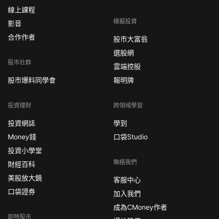
線上課程
模擬投資
影音
合作作者
股市大富翁
選股網
股市社群
雲端控股
股市爆料同學會
報明牌
投資理財
跨領域學習
投資網誌
學到
Money錢
口袋Studio
投資小學堂
聯絡我們
財經百科
美股放大鏡
客服中心
口袋證券
加入我們
成為CMoney作者
即時股市