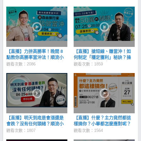
帶你上飛機！
程，將能扭轉你對當沖的印象，循序漸進教你正確的
交易知識，讓你當沖穩定獲利！
【直播】力拚高勝率！晚間 8
【直播】搶短線、賺當沖！如
點教你高勝率當沖法！順流小
何制定「穩定獲利」秘訣？操
畢 03/04 (一) 晚上 8 點，空中
盤人不能說的秘密....
觀看次數：2086
觀看次數：1859
教學！
【直播】明天到底是會漲還是
【直播】什麼？主力竟然都這
會跌？沒有任何頭緒？順流小
樣搞你？小畢都怎麼應對呢？
畢 04/25 (四) 晚上 8 點，帶你
6/27 晚上 8 點，帶你登機！
觀看次數：1807
觀看次數：1564
出國！