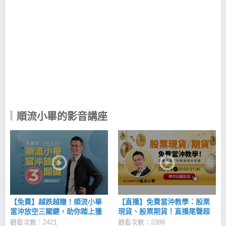
畢知道，想要在市場長期賺錢，唯有讓公司保持永不
倒閉才會有機會。 自由旅行家：小畢的成長史 24歲成
立軟體資訊公司，從而思考「哪裡才是沒有黃昏的市
場？」。 28歲接觸交易後，發現這裡就是的「沒有黃
昏的市場」且非常單純。 32歲金融海嘯前夕，買選擇
權碰壁，進而反思「誰賺了我的錢？」。 37歲時因緣
際會下，「當沖開竅」，體會「以小錢賺大錢」的好
處。 42歲的現在已持續交易達十年之久，連續穩定獲
利超過 70個月。 順流小畢－獵股快手APP 來來去去
的浪潮，猶如漲漲跌跌的股市，隨波逐流的交易方
法，是最省力的賺錢方式！ 順流小畢APP三大特點：
1.獨家多空三大策略：順勢交易就能輕鬆獲利！ 2.關
順流小畢的影音講座
鍵價位提示線：有效抓出當日黃金點位！ 3.市場唯
一！當沖專用APP：量身打造高勝率策略，專為當沖
存在！ 順流小畢-獵股快手 ｜iOS 下載
>>https://cmy.tw/00AoIs 順流小畢-獵股快手 ｜
Android下載 >>https://cmy.tw/00AYYf 順流小畢－線
上影音課程 你是不是也想以小資金滾出大財富，當沖
是人人想學的翻身方法，但聽到當沖，總會讓人感到
不安以及困擾。 1.當沖虧損巨大時有所聞，擔心自己
是否合適 2.無充分選股策略交易計畫，靠者感覺走 3.
【免費】越跌越賺！順流小畢
【直播】免費當沖教學：股票
不會判對盤勢，總是錯失行情 4.缺少心態風險控制，
當沖放空三關鍵，助你踏上獲
現貨、股票期貨！直播尾聲超
盤中容易慌亂下錯單 5.大賠小賺卻找不出問題點 學習
利之路
大彩蛋！小畢 6/24 晚上 8 點，
觀看次數：2421
觀看次數：2388
觀看👉https://cmy.tw/00Al6r 順流小畢線上影音課