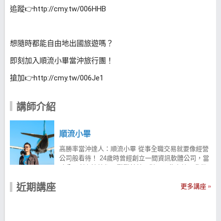
追蹤👉
http://cmy.tw/006HHB
想隨時都能自由地出國旅遊嗎？
即刻加入順流小畢當沖旅行團！
搶加👉
http://cmy.tw/006Je1
講師介紹
順流小畢
高勝率當沖達人：順流小畢 從事全職交易就要像經營
公司般看待！ 24歲時曾經創立一間資訊軟體公司，當
時公司所有決策都要戰戰兢兢面對，因此它給了我做
事要非常謹慎的磨練；公司的首要目標是追求穩定及
近期講座
爆發力，但若在兩者中作取捨，小畢選擇穩定，因為
更多講座
穩定的交易策略及安全風險控制，一直是小畢進入市
場最為重視的項目；所以就算是從事風險大的選擇權
賣方，遇到大漲或大跌，都還是能全身而退，因為小