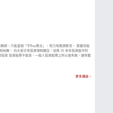
流浪教師，只能當個「不Buy教主」，努力地開源節流， 靠著存股
粉絲團， 向大家分享投資理財觀念，並將 20 多年投資股市的
放棄投資 投資股票不能急，一般人投資股票之所以會失敗，通常都
穩定，在這期間家中 3 個小朋友也陸續出生， 那時 1 個月只
股票 將股息持續投入股票，手中持股就越來越多想要輸都難，這樣
資理財要先「設定目標」，然後「腳踏實地」加上「長時間堅持」 大
下來就會做出錯誤決策。 投資有價值的股票，最迷人之處就是
更多講座
， 只要越早投資存股，越早感受到複利存股的威力，股利與價
賺價差，提早財富自由。 陳重銘-不敗存股術 iOS下載