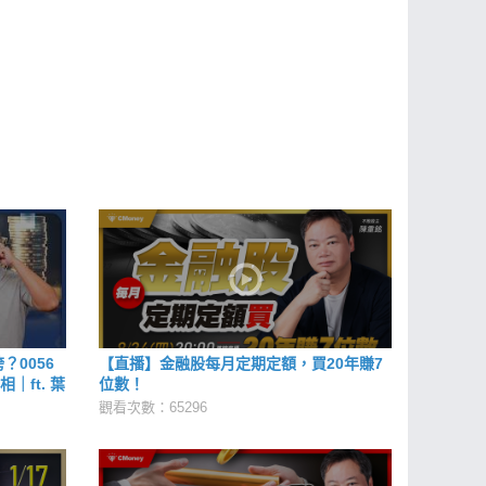
？0056
【直播】金融股每月定期定額，買20年賺7
｜ft. 葉
位數！
觀看次數：65296