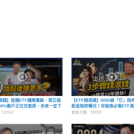
錢滾錢】這檔ETF讓陳重銘、葉芷娟
【ETF錢滾錢】0050被「它」拖垮
30%散戶正在住套房，未來一定下
配息陷阱曝光！存股族必看ETF真相
股息ETF換股後配息、價差全都
芷娟
10562
觀看次數：80829
23年ETF熱門交易排行