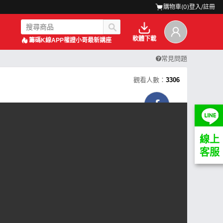
購物車(
0
)
登入/註冊
軟體下載
籌碼K線APP
權證小哥最新講座
常見問題
觀看人數：
3306
線上
客服