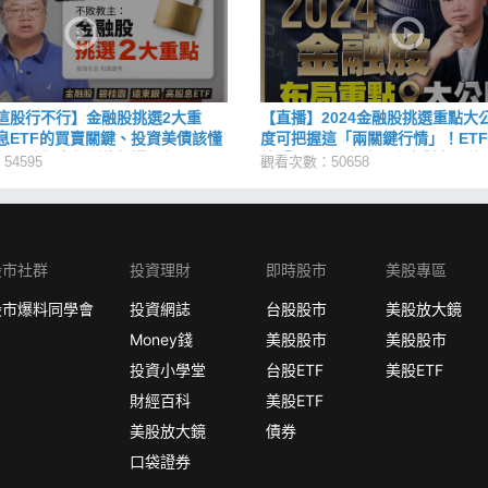
這股行不行】金融股挑選2大重
【直播】2024金融股挑選重點大
息ETF的買賣關鍵、投資美債該懂
度可把握這「兩關鍵行情」！ET
股票跌怎麼判斷停損還是加碼、公
放「4原則」上路，究竟對存股族
4595
觀看次數：50658
金融股清單
響？
股市社群
投資理財
即時股市
美股專區
股市爆料同學會
投資網誌
台股股市
美股放大鏡
Money錢
美股股市
美股股市
投資小學堂
台股ETF
美股ETF
財經百科
美股ETF
美股放大鏡
債券
口袋證券