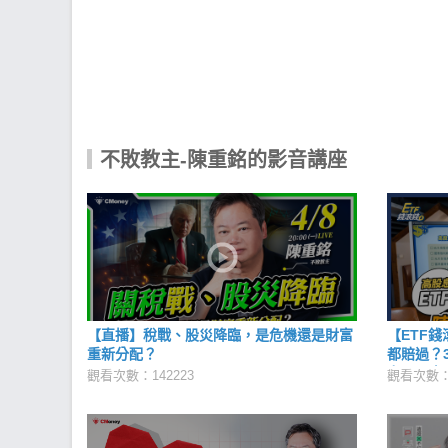
不敗教主-陳重銘的影音講座
【直播】稅戰、股災降臨，是危機還是財富
【ETF
重新分配？
都賠過？
市？！高
觀看次數：142223
觀看次數：1
有？｜20