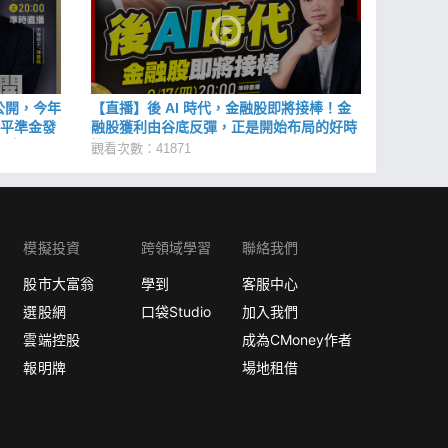
公開，今年
【直播】後 AI 時代，金融股即將接棒！金
F平準金發
融股獲利由谷底反彈，正是開始布局的好時
又有何影
機？
觀看次數：41871
模擬投資
跨領域學習
聯絡我們
股市大富翁
學到
客服中心
選股網
口袋Studio
加入我們
雲端控股
成為CMoney作者
報明牌
場地租借