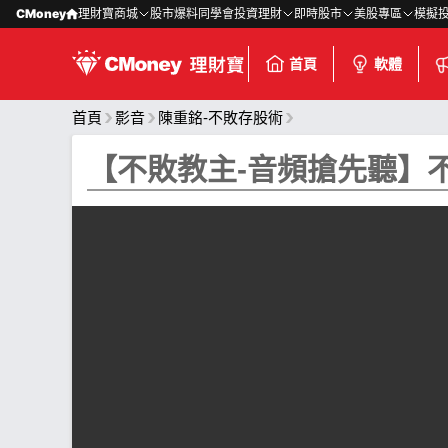
CMoney
理財寶商城
股市爆料同學會
投資理財
即時股市
美股專區
模擬
首頁
軟體
首頁
影音
陳重銘-不敗存股術
【不敗教主-音頻搶先聽】