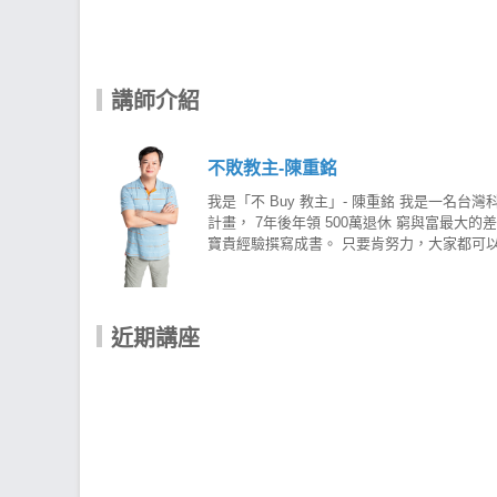
講師介紹
不敗教主-陳重銘
我是「不 Buy 教主」- 陳重銘 我是一名
計畫， 7年後年領 500萬退休 窮與富最
寶貴經驗撰寫成書。 只要肯努力，大家都可以
是因為「貪」！ 貪心就會急，越低薪就越不能貪
能存幾千元，2、3個月才買得起一張股票，但
持續了 20年， 現在光是股息就可以年領 
家每天都只要看到股價的漲跌，就開始計算自
近期講座
手中的持股成本會逐年降低，而成本越低， 
差也可以同時擁有。 陳重銘-不敗存股術AP
>>https://cmy.tw/00C5g8 陳重銘-不敗存股術 A