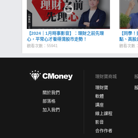
【2024｜1月時事影音】：理財之前先理
【同學！
心，平常心才看得清股市走勢！
點、高股
的觀念、
觀看次數：55941
觀看次數：5
開陳重銘
理財寶商城
理財寶
關於我們
軟體
部落格
講座
加入我們
線上課程
影音
合作作者