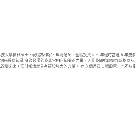
台灣科技大學機械碩士，現職為作家、理財講師、全職投資人。 年輕時當過 5 年
大的差別是投資知識 身為教師的我非常明白知識的力量，因此我開始經營部落格以及
改變未來，理財知識就具有這股強大的力量。 存 3 個月買 1 張股票，也不
，切記！錢不好賺，「貪」真的等於「貧」。 回想 20 年前，當時工作收入不
我還是樂此不疲。 前後換過 6 份工作，唯一沒換的就是持續買了 20 年的
100 多萬元，因為這件事也開始改變了我的未來。 手中有股票 心中無股價 投
己賺了多少、賠了多少， 心情跟著股價起伏，逐漸看不到股票的價值，長時間
手中持股就相對越安全，只要繼續灌溉其他有價值的好股票，遲早達到財富自由
P 不主張價格比較，而是一個價值投資為主。教你安心養股數，幫你穩定領股息、
ndroid下載 >>https://cmy.tw/00BWUc