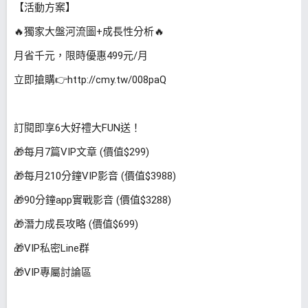
【活動方案】
🔥獨家大盤河流圖+成長性分析🔥
月省千元，限時優惠499元/月
立即搶購👉http://cmy.tw/008paQ
訂閱即享6大好禮大FUN送！
🎁每月7篇VIP文章 (價值$299)
🎁每月210分鐘VIP影音 (價值$3988)
🎁90分鐘app實戰影音 (價值$3288)
🎁潛力成長攻略 (價值$699)
🎁VIP私密Line群
🎁VIP專屬討論區