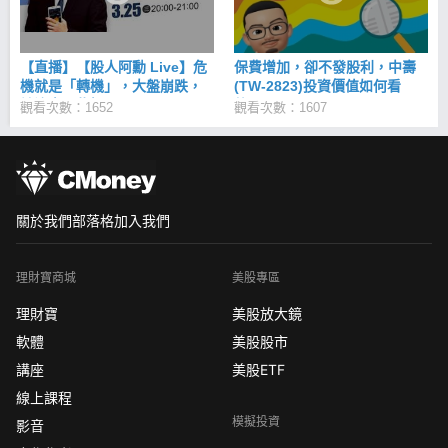
情節，並不一個激勵人心，賺進第一桶金之後就從此
風光的故事。我想傳達的是，這段經歷讓我深刻體會
到投資應有的態度，總合起來，就是我一直堅持到現
在的： 我的信仰，有理有據；我的原則，睡得安穩 有
【直播】【股人阿勳 Live】危
保費增加，卻不發股利，中壽
理有據= 技術上：有一套系統可以檢驗各類投資策
機就是「轉機」，大盤崩跌，
(TW-2823)投資價值如何看
略；睡得安穩= 心態上：讓自己可以專注生活，不追
該注意哪些好公司？
待？
觀看次數：1652
觀看次數：1607
求高獲利與高風險的投資方式。 希望各位也能不盯盤
身體健康，多把時間留給生活與身旁的人。那些才是
真正的財富~ 給你魚竿，教你如何釣魚<股人阿勳-存
股價值河流圖APP> 歡迎大家跟著我一起學習，加入
新手跟散戶最棒的投資學習園地，這裡不主打獲利，
是一個以基本面為主軸的教學，經過了構思、寫稿、
關於我們
部落格
加入我們
設計、製圖、收集和校正，總結了自己10年的投資經
歷，思考著怎樣的投資方式、教學和心態，對一般人
和新手來說才是最有利、容錯度最高方法，希望藉由
理財寶商城
美股專區
自己認真的經營，提供有資訊價值的東西，幫助大家
理財寶
在投資上少走一點冤枉路。 建立自己的投資SOP，不
美股放大鏡
再尋求明牌問人價格 股人阿勳-存股價值河流圖 iOS
軟體
美股股市
下載 >>https://cmy.tw/00CGSH 股人阿勳-存股價值河
講座
美股ETF
流圖 Android 下載 >>https://cmy.tw/00Akh6 股人阿
勳-線上影音課程 學習投資的路上，你可以獨自孤軍奮
線上課程
鬥，也可以選擇與良師益友一起前行。學習價值投
模擬投資
影音
資，你會清楚自己進場的原因，建立起適合的投資劇
本，不會被價格左右，成為被宰割的韭菜。