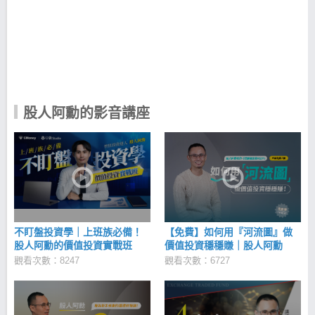
弈，而是一種優化生活的方式。它能讓日子更好，但
不該取代生活本身。 大家有聽過生存者偏誤嗎？ 於金
融海嘯期間，跟風買了人生第一張股票3519綠能，如
今要下市了，算一算交易已第十個年頭，但這十年並
不都是美好的交易經驗，更多的是惡劣的生活品質以
及隨著市場起伏的情緒波動。 起初接觸投資，和大家
一樣，買書、上課、聽網路上各種經驗分享，用力的
把這些知識塞進腦袋裡，無一不學，卻無一專精、無
股人阿勳的影音講座
一不輸，努力付出完全無法體現在獲利上，於是開始
檢討自己的投資歷程到底哪裡出了問題？ 出書、當講
師、在網路上分享...這麼多各類成功經驗，究竟是出
自於別人偶然的運氣還是踏實的知識？ 其實方法中有
99位失敗者，而我們卻都只看見1位成功者 別人的成
功不一定是實力，但我當時因為無法驗證，只能選擇
盲從。於是開始想：我有沒有辦法靠自己驗證那些成
功的投資法？ 於是開始學程式讓每一筆買賣都有依
據，算得出勝率，看得出預期報酬。靠著這樣，我驗
不盯盤投資學｜上班族必備！
【免費】如何用『河流圖』做
證了市面上網路上近千套的各種投資方式，有些真的
股人阿勳的價值投資實戰班
價值投資穩穩賺｜股人阿勳
能賺錢，有些勝率卻不到五成。 市場一直在變，策略
觀看次數：8247
觀看次數：6727
也必須變，才能適應市場 後期，我用那些經過自己驗
證後確實有效的方式親自投入操作，讓我用本金10幾
萬，在23歲賺進人生第一桶金。然而，這第一桶金讓
我誤以為投資之路能平步青雲，個性變得無比猖狂，