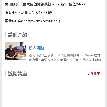
再加碼送《獨家價值檢視系統 excel版》(價值$499)
限時4天，活動只到8/13 23:59
限量500套👉http://cmy.tw/008paQ
講師介紹
股人阿勳
股人阿勳（王敬勳） 價值投資實踐者、CMoney理財
寶講師、年營收 5,000 萬電商經營者。 成大財金所碩
士，具財務工程背景，曾操盤逾1億元私募資金，現為
專注於「價值投資×數據分析」的電商企業家，同時擔
近期講座
任 CMoney 理財寶講師。 累積15年以上投資經驗，舉
更多講座
辦超過百場理財講座，並經營「股人阿勳」FB社團
（16萬成員）與粉絲專頁（14萬追蹤），長期推廣理
性、可持續的投資方法。 將企業經營邏輯與資本市場
思維結合，發展出一套以工程思維為核心、強調「不
盯盤也能致富」的價值投資體系。 著有暢銷書《股人
阿勳教你價值河流圖》、《價值覺醒》，並推出「存
股價值河流圖」App，他相信：投資並非人生的博