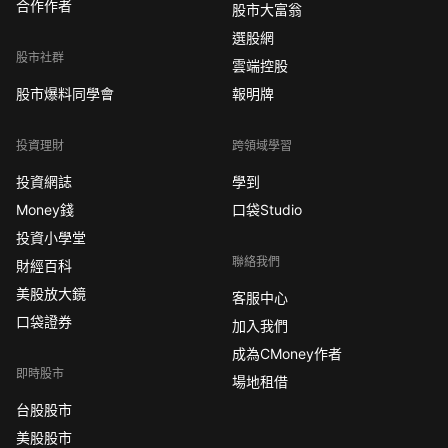
合作作者
股市大富翁
選股網
股市社群
雲端控股
股市爆料同學會
報明牌
投資理財
跨領域學習
投資網誌
學到
Money錢
口袋Studio
投資小學堂
聯絡我們
財經百科
美股放大鏡
客服中心
口袋證券
加入我們
成為CMoney作者
即時股市
場地租借
台股股市
美股股市