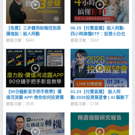
以為自己非常了解風險，我開始增加交易頻率、每天
盯盤、投資策略什麼都試、投資標的什麼都玩，外匯
保證金、期貨...，來者不拒、通通下場。 兩年後，第
一桶金完全賠光。還沒遇到風險之前，我沒有想過自
己的風險忍受度有多高，和很多人一樣，眼前只有獲
【免費】三步驟用財報找到高
06.15【付費直播】股人阿勳-
利，賠光之後我才領悟到：比起獲利，穩定和累積更
價值股｜股人阿勳
四小時搞懂ETF：投資小白也
重要。 深刻體會到：「投資不是一場人生博弈，而是
能輕鬆創造被動收入
觀看次數：5643
一種優化生活的方式；它可以讓生活過得更好，但別
觀看次數：2610
輕易讓它成為你的生活。」 「知道自己要什麼」說來
簡單，做起來難 終於知道自己要的與操盤人不一樣，
我現在本業是位財務工程師，副業經營自己，身兼
CMoney理財寶的投資講師，我想靠本業來養活自己，
並持續累積。靠投資來讓自己生活過得更好，放大累
積效應，而不是讓投資來主宰我的生活。 有了這樣的
體會、知道自己要什麼之後，我開始專注在價值投資
上，進而思考：如果把【價值投資的質性分析】和
【90分鐘影音手把手教學】價
01.24【付費直播】 股人阿
【科學化的量化交易】結合呢？ 嘗試後，我發現這樣
值河流圖 APP-教你如何投資價
勳-2026投資展望會 | AI 驅動下
竟然可以每年穩定達到平均20%以上的複合獲利。 透
值/成長/定存股
的長線佈局攻略
過這樣系統的投資方式，我不用一直關注籌碼、券
觀看次數：2535
觀看次數：1738
商、不用看技術線型，最重要的是─我不用每天盯盤，
更多時候是在看年報擴大自己的能力圈。 可以更專注
在生活上，發揮自己的專業、做自己熱愛的工作，賺
自己本業的薪水之外，還能用這套投資方式來為自己
被動加薪。 我的歷程沒有太多驚心動魄，戲劇張力的