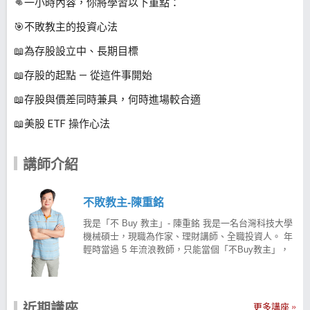
👊一小時內容，你將學習以下重點：
🎯不敗教主的投資心法
📖為存股設立中、長期目標
📖存股的起點 — 從這件事開始
📖存股與價差同時兼具，何時進場較合適
📖美股 ETF 操作心法
講師介紹
不敗教主-陳重銘
我是「不 Buy 教主」- 陳重銘 我是一名台灣科技大學
機械碩士，現職為作家、理財講師、全職投資人。 年
輕時當過 5 年流浪教師，只能當個「不Buy教主」，
努力地開源節流， 靠著存股計畫， 7年後年領 500萬
退休 窮與富最大的差別是投資知識 身為教師的我非常
明白知識的力量，因此我開始經營部落格以及粉絲
團， 向大家分享投資理財觀念，並將 20 多年投資股
近期講座
更多講座