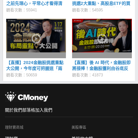
之前先理心，平常心才看得清
挑選2大重點、高股息ETF的買
股市走勢！
賣關鍵、投資美債該懂的觀
觀看次數：55941
觀看次數：54595
念、股票跌怎麼判斷停損還是
加碼、公開陳重銘金融股清單
【直播】2024金融股挑選重點
【直播】後 AI 時代，金融股即
大公開，今年度可把握這「兩
將接棒！金融股獲利由谷底反
關鍵行情」！ETF平準金發放
彈，正是開始布局的好時機？
觀看次數：50659
觀看次數：41873
「4原則」上路，究竟對存股族
又有何影響？
關於我們
部落格
加入我們
理財寶商城
美股專區