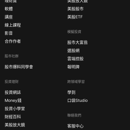
理財寶
美股放大鏡
軟體
美股股市
講座
美股ETF
線上課程
模擬投資
影音
合作作者
股市大富翁
選股網
股市社群
雲端控股
股市爆料同學會
報明牌
投資理財
跨領域學習
投資網誌
學到
Money錢
口袋Studio
投資小學堂
聯絡我們
財經百科
美股放大鏡
客服中心