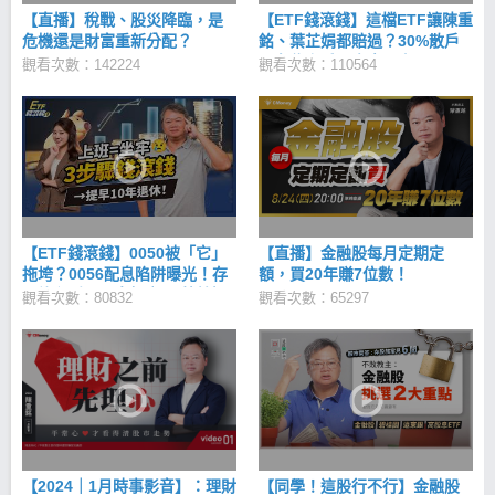
早財富自由。 陳重銘-不敗存股術 iOS下載
【直播】稅戰、股災降臨，是
【ETF錢滾錢】這檔ETF讓陳重
>>https://cmy.tw/00C5g8 陳重銘-不敗存股術 Android
危機還是財富重新分配？
銘、葉芷娟都賠過？30%散戶
下載 >>https://cmy.tw/00BWUc
正在住套房，未來一定下
觀看次數：142224
觀看次數：110564
市？！高股息ETF換股後配
息、價差全都有？｜2023年
ETF熱門交易排行
【ETF錢滾錢】0050被「它」
【直播】金融股每月定期定
拖垮？0056配息陷阱曝光！存
額，買20年賺7位數！
股族必看ETF真相｜ft. 葉芷娟
觀看次數：80832
觀看次數：65297
【2024｜1月時事影音】：理財
【同學！這股行不行】金融股