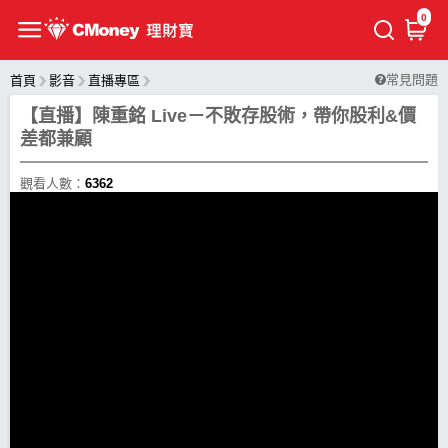
0
常見問題
首頁
影音
直播專區
【直播】陳重銘 Live－不敗存股術，帶你股利&價
差都兼顧
觀看人數：
6362