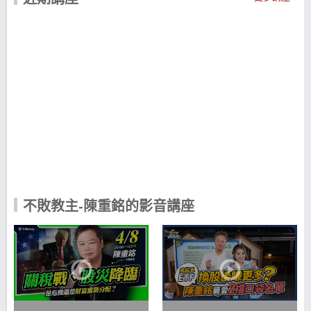
市的寶貴經驗撰寫成書。 只要肯努力，大家都可以改
變未來，理財知識就具有這股強大的力量。 存 3 個月
買 1 張股票，也不放棄投資 投資股票不能急，一般人
投資股票之所以會失敗，通常都是因為「貪」！ 貪心
就會急，越低薪就越不能貪，切記！錢不好賺，
「貪」真的等於「貧」。 回想 20 年前，當時工作收
入不穩定，在這期間家中 3 個小朋友也陸續出生， 那
時 1 個月只能存幾千元，2、3個月才買得起一張股
票，但我還是樂此不疲。 前後換過 6 份工作，唯一沒
換的就是持續買了 20 年的股票 將股息持續投入股
票，手中持股就越來越多想要輸都難，這樣持續了 20
年， 現在光是股息就可以年領 100 多萬元，因為這件
事也開始改變了我的未來。 手中有股票 心中無股價
投資理財要先「設定目標」，然後「腳踏實地」加上
「長時間堅持」 大家每天都只要看到股價的漲跌，就
開始計算自己賺了多少、賠了多少， 心情跟著股價起
不敗教主-陳重銘的影音講座
伏，逐漸看不到股票的價值，長時間下來就會做出錯
誤決策。 投資有價值的股票，最迷人之處就是手中的
持股成本會逐年降低，而成本越低， 手中持股就相對
越安全，只要繼續灌溉其他有價值的好股票，遲早達
到財富自由， 只要越早投資存股，越早感受到複利存
股的威力，股利與價差也可以同時擁有。 陳重銘-不敗
存股術APP 不主張價格比較，而是一個價值投資為
主。教你安心養股數，幫你穩定領股息、賺價差，提