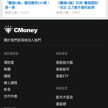
「籌碼K線」讓我賺到100萬！
【籌碼K線】利用"籌碼選股"
第一集
，找出 主力動手腳的股票
觀看次數：15135
觀看次數：13921
關於我們
部落格
加入我們
理財寶商城
美股專區
理財寶
美股放大鏡
軟體
美股股市
講座
美股ETF
線上課程
模擬投資
影音
合作作者
股市大富翁
選股網