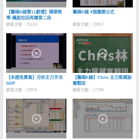
【籌碼K線雙11獻禮】精華教
籌碼K線 4個獲勝公式
學-飆股拉回再賺第二段
觀看次數：25115
觀看次數：20857
【本週免費看】分析主力手法
【籌碼K線】Chris 主力匿藏股
SOP
實戰班
觀看次數：18916
觀看次數：17298