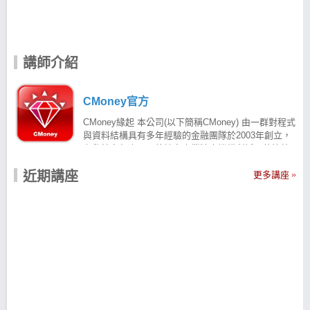
講師介紹
CMoney官方
CMoney緣起 本公司(以下簡稱CMoney) 由一群對程式
與資料結構具有多年經驗的金融團隊於2003年創立，
有肇於多年來國內外諸多專業法人機構所採用的決策
分析工具幾乎沒有突破性的進展，CMoney研發團隊於
近期講座
是著手打造出採先進技術的智慧型高速回測系統。目
更多講座
前提供國內超過200家的銀行、證券、基金等公司，協
助其更有效率的改善研究分析績效，深受業界歡迎市
占率達8成以上，已成為金融軟體業界不可或缺的領導
品牌之一，未來我們將秉持同樣的精神，透過紮根不
斷進化的網路與軟體為每個人不可或缺的終身理財生
涯，提供更好的產品與互助平台服務而前進。
CMoney產品宗旨 CMoney團隊致力於研發更好的投資
分析工具，期望能有效協助法人與個人找出合適自己
的投資好方法。 CMoney價值觀 CMoney的團隊從設
計、研發、到產品行銷與服務各階段，注重每一個創