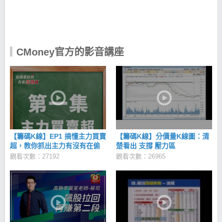
新的可能性，我們認為唯有每個人對不斷改進的創新
堅持才是推動世界改變的力量。也唯有不斷創新衍生
而來的技術實力，才是長期競爭力的基礎。 因此在
CMoney以下這些造就創新根源的價值觀深深影響了我
們，包括： 樂觀積極：樂觀、積極主動是我們最喜歡
CMoney官方的影音講座
的人生態度。 熱情專注：知道自己喜歡什麼，不僅能
熱愛你做的事情，並想做到最好。 好奇心與學習：對
探索各種可能性有好奇心，並喜歡接觸、學習新事
物。 同理心與彈性：能站在不同人的立場看事情，能
尊重並接受與自己不同的決定。 能團隊合作：具備高
度團隊合作精神，樂意將團隊的目標置於個人目標之
前。 樂於助人：喜歡幫助他人解決問題，並認為這是
個人價值與快樂來源當中很重要的一部分。 CMoney
經營理念 「追求全體同仁精神與物質兩方面幸福的同
【籌碼K線】EP1 搞懂主力買賣
【籌碼K線】分價量K線圖：清
時，為社會的發展與進步做出獨特的貢獻」 投資理財
超，教你抓出主力有沒有在偷
楚看出 支撐 壓力區
是影響每個人終身的一件大事，我們認為這個領域仍
買！
觀看次數：27192
觀看次數：26965
有很多改善的空間，值得更多人一起攜手合作去創造
改變，就從今天啟動希望，讓幸福起飛！邀請您和我
們共同為創造一個更進步快樂的社會一起努力。