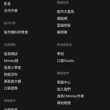
模擬投資
影音
合作作者
股市大富翁
選股網
股市社群
雲端控股
股市爆料同學會
報明牌
投資理財
跨領域學習
投資網誌
學到
Money錢
口袋Studio
投資小學堂
聯絡我們
財經百科
美股放大鏡
客服中心
口袋證券
加入我們
成為CMoney作者
即時股市
場地租借
台股股市