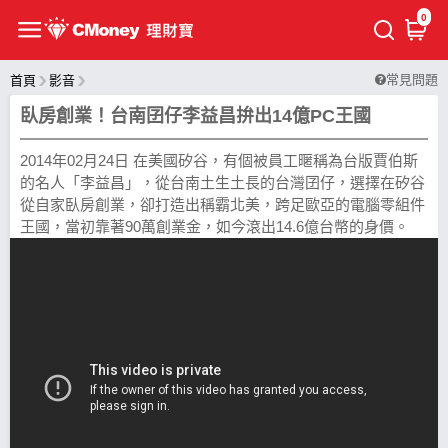
0
常見問題
首頁
影音
臥房創業！台南囝仔李益昌拚出14億PC王國
2014年02月24日 在美國矽谷，有個被員工暱稱為台版賈伯斯
的名人「李益昌」，從台南土生土長的台灣囝仔­，選擇在矽谷
從自家臥房創業，卻打造出稱霸北美，跨足歐亞的電腦零組件
王國，當初靠著­90萬創業金，如今滾出14.6億台幣的身價。