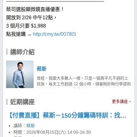
----------------------------------------------------------------
蔡司選股顯微鏡直播優惠！
開放到 2/26 中午12點，
3 個月只要 $1,988
點我搶購 →
http://cmy.tw/0078lS
講師介紹
蔡斯
曾經，我跟大多數人一樣，只是一個再平凡不過的上
班族，每天工作超過 12 個小時，領著剛好夠付學貸和
生活費的薪水，日子過得非常吃力。 為了翻轉人生，
我把存款全部投入股市，甚至借錢加碼，卻因為不懂
近期講座
風險管理，在一年內就賠光了 140 萬元，生活差點崩
更多講座
潰。 這場慘痛的教訓，讓我發揮工程師的邏輯性格，
重新鑽研數據。 因股制宜的交易方式 我發現股價會
【付費直播】蔡斯－150分鐘籌碼特訓：找出關鍵主力
動，背後其實就是「資金流向」，而這些大戶的腳步
全都藏在「分點數據」裡。 我將這套邏輯結合技術分
講師：
蔡斯
析，整理出了一套能穩健獲利的「籌碼組合 K 型態
時間：
2026年08月15日(六) 14:00-16:30
法」，不僅幫自己賺回虧損，還買下了人生第一間