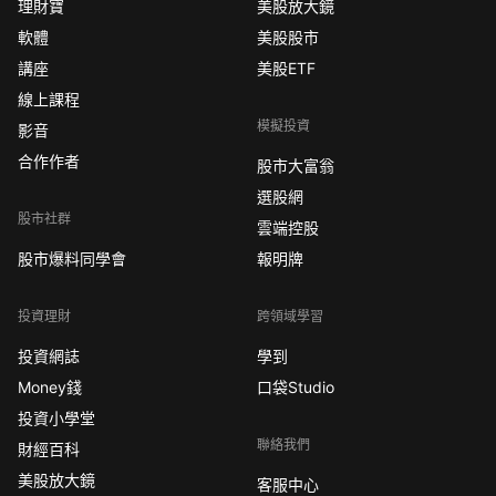
理財寶
美股放大鏡
軟體
美股股市
講座
美股ETF
線上課程
模擬投資
影音
合作作者
股市大富翁
選股網
股市社群
雲端控股
股市爆料同學會
報明牌
投資理財
跨領域學習
投資網誌
學到
Money錢
口袋Studio
投資小學堂
聯絡我們
財經百科
美股放大鏡
客服中心