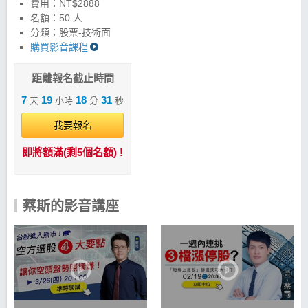
費用：NT$2888
房。 我認為每檔股票都有自己的「個性」，就像認識
名額：50 人
朋友一樣，了解了脾氣才知道怎麼相處，所以不能用
分類：股票-技術面
死板的公式硬套在每支股票上，必須「因股制宜」。
購買影音課程
我的選股核心就是「三主心法」 1. 主力藏身分點：看
大戶是不是已經偷偷在布局。 2. 主波段向上慣性：確
認股價已經開始爬坡，走在阻力最小的路徑。 3. 主流
距離報名截止時間
資金進駐族群：跟著市場現在最熱門、錢最多的族群
7
19
18
31
天
小時
分
秒
走。 我希望透過這套邏輯，讓大家不再盲目跟風被收
割，只要嚴守紀律、摸透股票的性格，每個人都能在
我要報名
股市裡找到自己的獲利方程式。 了解股票的慣性，就
像認識一個人的脾氣；當你摸清了對方的底細，相處
即將額滿(剩5個名額) !
起來自然就會游刃有餘。
蔡斯的影音講座