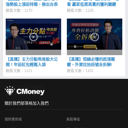
強勢股上漲前特徵，揪出台表
看 贏家低買高賣的獲利關鍵
科(6278) 32.8%漲幅！
觀看次數：1170
觀看次數：1126
【直播】主力分點佈局股大公
【直播】短線必懂的起漲關
開！年前紅包輕鬆入袋
鍵，外資拉抬訊號全拆解!
觀看次數：1121
觀看次數：1101
關於我們
部落格
加入我們
理財寶商城
美股專區