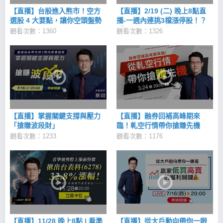
【直播】台股進入熊市！空方
【直播】2/19 (二) 晚上8點直
選股 4 大要點，讓你空頭盤勢
播-一週內連挑3檔漲停股！？
照樣賺！
「短線上漲股」篩選技巧大公
觀看次數：1360
觀看次數：1326
開
【直播】掌握關鍵支撐與壓力
【直播】融券回補高峰期來
「搶賺波段財」
臨！軋空行情帶你搶賺先機
觀看次數：1233
觀看次數：1176
【直播】11/28 晚上8點 | 看準
【直播】從大戶動向帶你一眼