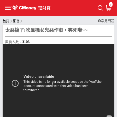
0
常見問題
首頁
影音
太惡搞了!吹風機女鬼惡作劇，笑死啦~~
觀看人數：
3106