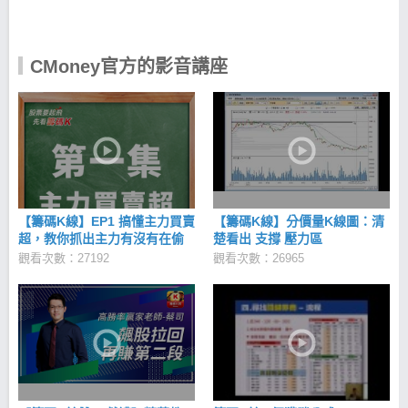
堅持才是推動世界改變的力量。也唯有不斷創新衍生
而來的技術實力，才是長期競爭力的基礎。 因此在
CMoney以下這些造就創新根源的價值觀深深影響了我
們，包括： 樂觀積極：樂觀、積極主動是我們最喜歡
CMoney官方的影音講座
的人生態度。 熱情專注：知道自己喜歡什麼，不僅能
熱愛你做的事情，並想做到最好。 好奇心與學習：對
探索各種可能性有好奇心，並喜歡接觸、學習新事
物。 同理心與彈性：能站在不同人的立場看事情，能
尊重並接受與自己不同的決定。 能團隊合作：具備高
度團隊合作精神，樂意將團隊的目標置於個人目標之
前。 樂於助人：喜歡幫助他人解決問題，並認為這是
個人價值與快樂來源當中很重要的一部分。 CMoney
經營理念 「追求全體同仁精神與物質兩方面幸福的同
【籌碼K線】EP1 搞懂主力買賣
【籌碼K線】分價量K線圖：清
時，為社會的發展與進步做出獨特的貢獻」 投資理財
超，教你抓出主力有沒有在偷
楚看出 支撐 壓力區
是影響每個人終身的一件大事，我們認為這個領域仍
買！
觀看次數：27192
觀看次數：26965
有很多改善的空間，值得更多人一起攜手合作去創造
改變，就從今天啟動希望，讓幸福起飛！邀請您和我
們共同為創造一個更進步快樂的社會一起努力。