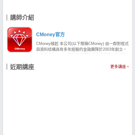
講師介紹
CMoney官方
CMoney緣起 本公司(以下簡稱CMoney) 由一群對程式
與資料結構具有多年經驗的金融團隊於2003年創立，
有肇於多年來國內外諸多專業法人機構所採用的決策
分析工具幾乎沒有突破性的進展，CMoney研發團隊於
近期講座
是著手打造出採先進技術的智慧型高速回測系統。目
更多講座
前提供國內超過200家的銀行、證券、基金等公司，協
助其更有效率的改善研究分析績效，深受業界歡迎市
占率達8成以上，已成為金融軟體業界不可或缺的領導
品牌之一，未來我們將秉持同樣的精神，透過紮根不
斷進化的網路與軟體為每個人不可或缺的終身理財生
涯，提供更好的產品與互助平台服務而前進。
CMoney產品宗旨 CMoney團隊致力於研發更好的投資
分析工具，期望能有效協助法人與個人找出合適自己
的投資好方法。 CMoney價值觀 CMoney的團隊從設
計、研發、到產品行銷與服務各階段，注重每一個創
新的可能性，我們認為唯有每個人對不斷改進的創新