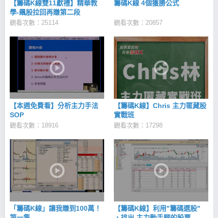
【籌碼K線雙11獻禮】精華教
籌碼K線 4個獲勝公式
學-飆股拉回再賺第二段
觀看次數：25114
觀看次數：20857
【本週免費看】分析主力手法
【籌碼K線】Chris 主力匿藏股
SOP
實戰班
觀看次數：18916
觀看次數：17298
「籌碼K線」讓我賺到100萬！
【籌碼K線】利用"籌碼選股"
第一集
，找出 主力動手腳的股票