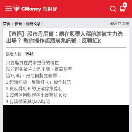
0
常見問題
首頁
影音
籌碼K線
【直播】股市丹尼爾：總在股票大漲前就被主力洗
出場？ 教你操作起漲前兆訊號：反轉紅K
觀看人數：
1942
只要能買在成本更低的價位
就能避免被主力洗出場、提高勝率
這1小時，丹尼爾將要教你…
1.起漲訊號「反轉紅Ｋ」操作技巧
2.買反轉紅Ｋ的正確停損停利
3.如何運用軟體挑出反轉紅Ｋ股
4.有獎徵答與Q&A時間