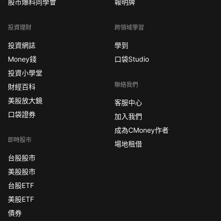
股市爆料同學會
報明牌
投資理財
跨領域學習
投資網誌
學到
Money錢
口袋Studio
投資小學堂
聯絡我們
財經百科
美股放大鏡
客服中心
口袋證券
加入我們
成為CMoney作者
即時股市
場地租借
台股股市
美股股市
台股ETF
美股ETF
債券