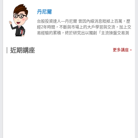
丹尼爾
台股投資達人—丹尼爾 曾因內線消息賠掉上百萬，歷
經2年時間，不斷與市場上的大戶學習與交流，加上交
易經驗的累積，終於研究出以獨創「主流操盤交易測
略」找出大盤中的強勢個股、順勢操作提高勝率，翻
轉虧損人生！ 建立在回測與統計上的選股模型 在股市
近期講座
更多講座
要靠1~2招來穩定獲利是有難度的， 必須學會全方面
的完整交易策略， 包括以下7大項目： 1. 大盤分析 2.
產業分析 3. 個股分析：技術面、籌碼面、基本面 4.
進出場點 5. 資金控管 6. 心態建立 7. 完整交易流程 由
於太多面向過於複雜， 使得許多投資人深陷其中一個
面向， 試圖找出市場的單一聖盃， 來獲得享用不盡的
財富， 但結果卻往往成效不彰。 投身於投資理財教
育， 致力於讓大家能夠以最簡單易懂的方式， 學會艱
澀難懂的股市操盤， 將當初遇到貴人幫助的感動傳承
下去... 丹尼爾三步驟抓主流股 -波段主流股盤中監控
APP 鎖定主流股、不買在底部，漲勢確立才進場
Step1. 觀察大盤多空：中長線、短線指標並用 Step2.
從技術面挑強勢股：突破初升段高點 買訊浮現 Step3.
用族群性進一步篩選：找出領漲類股龍頭 依市值排序
丹尼爾｜iOS 下載>>https://cmy.tw/00AyQy 丹尼爾