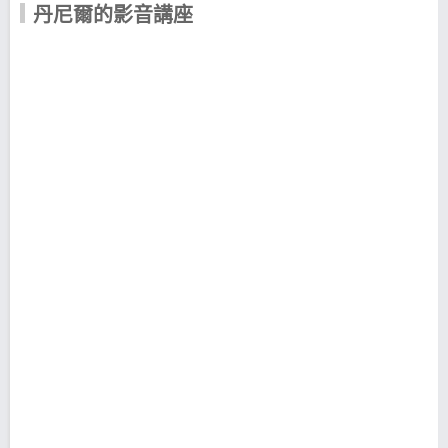
｜Android下載 >>https://cmy.tw/00Azer
丹尼爾的影音講座