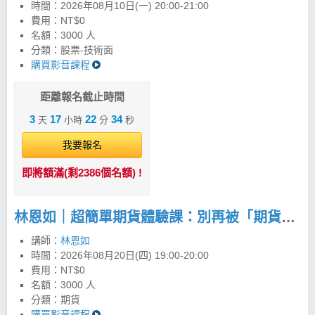
務問題，林恩如老師以自身 28 年真金白銀的市場實戰
時間：
2026年08月10日(一) 20:00-21:00
經驗為基礎，於 2012 年正式投入理財教育。 截至
費用：NT$0
2026 年，已累積舉辦超過 450 場投資講座，陪伴超過
名額：3000 人
15,000 名學員學習成長，逐步建立正確的投資觀念與
分類：股票-技術面
交易邏輯。透過趨勢操作與超簡單投資法，曾掌握個
購買影音課程
股最高 19 倍的獲利機會，學員對帳單與獲利見證更是
不計其數。 現在開始永遠不嫌晚，邀請你一起用更簡
單、更有紀律的方法，看懂市場、掌握趨勢。 2條均
距離報名截止時間
線，配合4大法寶打天下 以週20均線為主，日20均線
3
17
22
34
天
小時
分
秒
為輔，搭配四大法寶的完整運用，就是最務實簡單的
投資方法。按照紀律操作，投資人依策略可以把風險
我要報名
控制在最小化。交易商品舉凡台股、期貨、美股、海
外期貨…，只要看懂K線圖，就能運用「超簡單投資
即將額滿(剩2386個名額) !
法」投資全世界，抓緊趨勢賺進波段財。 飆股女王：
林恩如系列工具全攻略 1. 長線聚寶盆 PLUS
(APP/PC) 2. 超簡單期貨 (APP/PC) 3. 美股聚寶盆
林恩如｜超簡單期貨體驗課：別再被「期貨很危險」限制你的獲利！
(APP) 4.強棒旺旺來(APP/PC) 林恩如｜強棒旺旺來
iOS 下載 >>https://cmy.tw/00BCDQ 林恩如｜強棒旺
講師：
林恩如
旺來Android下載 >>https://cmy.tw/00B2TP
時間：
2026年08月20日(四) 19:00-20:00
費用：NT$0
名額：3000 人
分類：期貨
購買影音課程