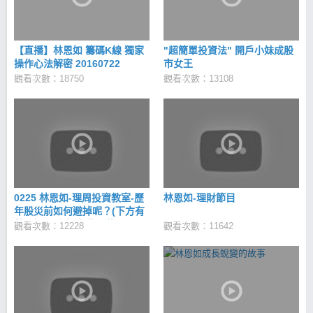
【直播】林恩如 籌碼K線 獨家
"超簡單投資法" 開戶小妹成股
操作心法解密 20160722
市女王
觀看次數：18750
觀看次數：13108
0225 林恩如-理周投資教室-歷
林恩如-理財節目
年股災前如何避掉呢？(下方有
林恩如理財寶-免費下載)
觀看次數：12228
觀看次數：11642