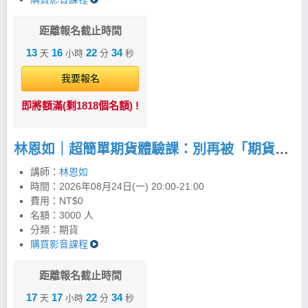
距離報名截止時間
13
16
22
34
天
小時
分
秒
我要報名
即將額滿(剩1818個名額) !
林恩如｜超簡單期貨體驗課：別再被「期貨很危險」限制你的獲利！
講師：
林恩如
時間：
2026年08月24日(一) 20:00-21:00
費用：NT$0
名額：3000 人
分類：期貨
購買影音課程
距離報名截止時間
17
17
22
34
天
小時
分
秒