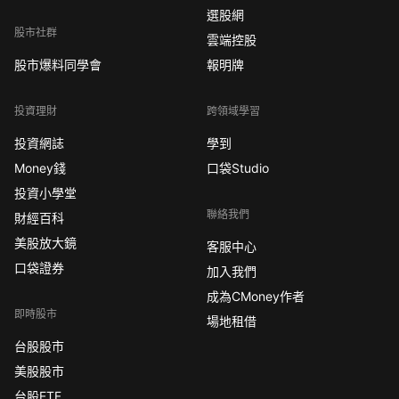
選股網
股市社群
雲端控股
股市爆料同學會
報明牌
投資理財
跨領域學習
投資網誌
學到
Money錢
口袋Studio
投資小學堂
聯絡我們
財經百科
美股放大鏡
客服中心
口袋證券
加入我們
成為CMoney作者
即時股市
場地租借
台股股市
美股股市
台股ETF