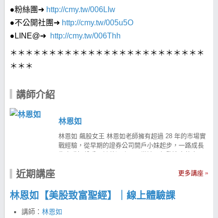
●粉絲團➜
http://cmy.tw/006LIw
●不公開社團➜
http://cmy.tw/005u5O
●LINE@➜
http://cmy.tw/006Thh
＊＊＊＊＊＊＊＊＊＊＊＊＊＊＊＊＊＊＊＊＊＊＊＊＊
＊＊＊
講師介紹
林恩如
林恩如 飆股女王 林恩如老師擁有超過 28 年的市場實
戰經驗，從早期的證券公司開戶小妹起步，一路成長
為專職操盤手。她曾深陷天天當沖、頻繁進出的交易
陷阱，雖然日以繼夜盯盤卻未能穩定獲利，甚至一度
近期講座
面臨慘賠。 在痛定思痛後，她透過大量閱讀與實戰反
更多講座
省，悟出了「波段趨勢」的力量，並研發出著名的
「超簡單投資法」。 投資理財教育不能等 投資理財是
林恩如【美股致富聖經】｜線上體驗課
人生重要課題，但真實市場與學校課本上的經濟學往
往截然不同。為了幫助更多投資人用對方法、改善財
講師：
林恩如