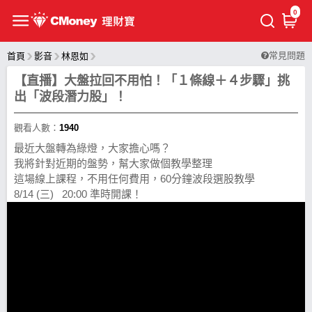
0
常見問題
首頁
影音
林恩如
【直播】大盤拉回不用怕！「１條線＋４步驟」挑
出「波段潛力股」！
觀看人數：
1940
最近大盤轉為綠燈，大家擔心嗎？
我將針對近期的盤勢，幫大家做個教學整理
這場線上課程，不用任何費用，60分鐘波段選股教學
8/14 (三) 20:00 準時開課！