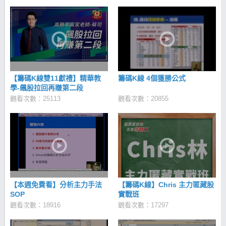
改變，就從今天啟動希望，讓幸福起飛！邀請您和我
們共同為創造一個更進步快樂的社會一起努力。
【籌碼K線雙11獻禮】精華教
籌碼K線 4個獲勝公式
學-飆股拉回再賺第二段
觀看次數：25113
觀看次數：20855
【本週免費看】分析主力手法
【籌碼K線】Chris 主力匿藏股
SOP
實戰班
觀看次數：18916
觀看次數：17297