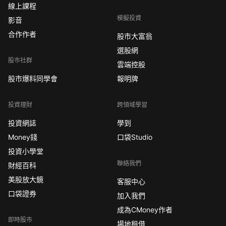
線上課程
模擬投資
影音
合作作者
股市大富翁
選股網
股市社群
雲端控股
股市爆料同學會
報明牌
投資理財
跨領域學習
投資網誌
學到
Money錢
口袋Studio
投資小學堂
聯絡我們
財經百科
美股放大鏡
客服中心
口袋證券
加入我們
成為CMoney作者
即時股市
場地租借