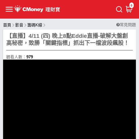
0
常見問題
首頁
影音
籌碼K線
【直播】4/11 (四) 晚上8點Eddie直播-破解大盤創
高秘密，致勝「關鍵指標」抓出下一檔波段飆股！
觀看人數：
979