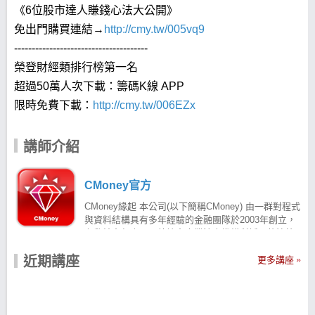
《6位股市達人賺錢心法大公開》
免出門購買連結→
http://cmy.tw/005vq9
--------------------------------------
榮登財經類排行榜第一名
超過50萬人次下載：籌碼K線 APP
限時免費下載：
http://cmy.tw/006EZx
講師介紹
CMoney官方
CMoney緣起 本公司(以下簡稱CMoney) 由一群對程式
與資料結構具有多年經驗的金融團隊於2003年創立，
有肇於多年來國內外諸多專業法人機構所採用的決策
分析工具幾乎沒有突破性的進展，CMoney研發團隊於
近期講座
是著手打造出採先進技術的智慧型高速回測系統。目
更多講座
前提供國內超過200家的銀行、證券、基金等公司，協
助其更有效率的改善研究分析績效，深受業界歡迎市
占率達8成以上，已成為金融軟體業界不可或缺的領導
品牌之一，未來我們將秉持同樣的精神，透過紮根不