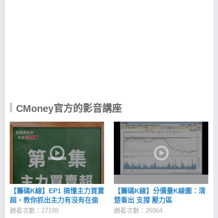
斷進化的網路與軟體為每個人不可或缺的終身理財生
涯，提供更好的產品與互助平台服務而前進。
CMoney產品宗旨 CMoney團隊致力於研發更好的投資
分析工具，期望能有效協助法人與個人找出合適自己
的投資好方法。 CMoney價值觀 CMoney的團隊從設
計、研發、到產品行銷與服務各階段，注重每一個創
新的可能性，我們認為唯有每個人對不斷改進的創新
堅持才是推動世界改變的力量。也唯有不斷創新衍生
而來的技術實力，才是長期競爭力的基礎。 因此在
CMoney以下這些造就創新根源的價值觀深深影響了我
們，包括： 樂觀積極：樂觀、積極主動是我們最喜歡
CMoney官方的影音講座
的人生態度。 熱情專注：知道自己喜歡什麼，不僅能
熱愛你做的事情，並想做到最好。 好奇心與學習：對
探索各種可能性有好奇心，並喜歡接觸、學習新事
物。 同理心與彈性：能站在不同人的立場看事情，能
尊重並接受與自己不同的決定。 能團隊合作：具備高
度團隊合作精神，樂意將團隊的目標置於個人目標之
前。 樂於助人：喜歡幫助他人解決問題，並認為這是
個人價值與快樂來源當中很重要的一部分。 CMoney
經營理念 「追求全體同仁精神與物質兩方面幸福的同
【籌碼K線】EP1 搞懂主力買賣
【籌碼K線】分價量K線圖：清
時，為社會的發展與進步做出獨特的貢獻」 投資理財
超，教你抓出主力有沒有在偷
楚看出 支撐 壓力區
是影響每個人終身的一件大事，我們認為這個領域仍
買！
觀看次數：27188
觀看次數：26964
有很多改善的空間，值得更多人一起攜手合作去創造