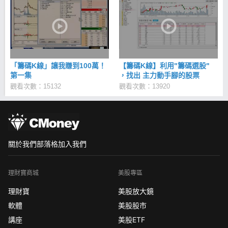
「籌碼K線」讓我賺到100萬！
【籌碼K線】利用"籌碼選股"
第一集
，找出 主力動手腳的股票
觀看次數：15132
觀看次數：13920
關於我們
部落格
加入我們
理財寶商城
美股專區
理財寶
美股放大鏡
軟體
美股股市
講座
美股ETF