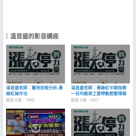
持續高居國內財經投資類暢銷書排行榜第一名， 2017
年再推出全新影音書→《黃綠紅海撈操作法影音講義
書》 A4彩色精裝，USB 13小時影音解說 多空詳細海
撈必殺技解說 完整投資分析模式，適用股票／期指／
基金／權證／海期 掌握當沖/短線/波段策略 溫首盛熱
衷於分享投資心法， 不但全省走透透辦新書分享會，
溫首盛的影音講座
更透過臉書提供「售後服務」， 短短 3 個月社團成員
從零快速成長到近 2 萬人。 2015 / 08 / 21 溫首盛 也
在非凡節目《錢線百分百》上， 與大家分享 重要的
多空都教的停損方法！ 溫老師的投資心法 一、長期指
標：「黃綠紅3 條均線」 結合 3 大法人同步買超標
的，可作為判別股票目前所處的長期趨勢， 決定手上
是否持有或空手的根據。 二、中期指標：「一目均衡
表」 以雲帶走出波段空間，判別行情穩定性。 三、短
期指標：「布林軌道」、「MACD」 辨識盤整與突破
温首盛老師：實用技術分析-黃
温首盛老師：黃綠紅中期指標
的臨界點，抓到更精準的進出場。 我想購買→黃綠紅
綠紅操作法
一目均衡表之雲帶動態整理箱
海撈操作法影音講義書 黃綠紅海撈操作法 1. A4彩色
觀看次數：7986
觀看次數：6827
精裝 2. USB 13小時影音解說 3. 多空詳細海撈必殺技
解說 4. 完整投資分析模式，適用股票／期指／基金／
權證／海期 5.掌握當沖/短線/波段策略 我想了解更多
溫首盛的海撈操作法 溫首盛 免費影音教學區 黃綠紅
海撈操作法-投資小學堂 溫首盛FB社團《漲不停的力
量-教學專區》 CMoney專欄文章-溫首盛 立刻到 溫首
盛粉絲團，「按下讚」追蹤最新資訊吧！