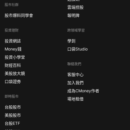
股市社群
雲端控股
股市爆料同學會
報明牌
投資理財
跨領域學習
投資網誌
學到
Money錢
口袋Studio
投資小學堂
聯絡我們
財經百科
美股放大鏡
客服中心
口袋證券
加入我們
成為CMoney作者
即時股市
場地租借
台股股市
美股股市
台股ETF