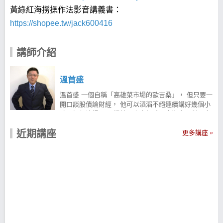
黃綠紅海撈操作法影音講義書：
https://shopee.tw/jack600416
講師介紹
溫首盛
溫首盛 一個自稱「高雄菜市場的歐吉桑」， 但只要一
開口談股債論財經， 他可以滔滔不絕連續講好幾個小
時，絕無冷場。 畢業於淡大產經系、東海企研所，金
融市場歷練豐富， 更長期擔任台灣金融研訓院菁英講
近期講座
座講師， 而且是授課時數最多、最受歡迎的講師之
更多講座
一。 溫老師結合理論和實務，自研「黃綠紅海撈操作
法」 透過多年的實際驗證，他發現， 黃綠紅海撈操作
法適用所有的金融商品， 包括股票、選擇權、權證
等， 唯一例外的是，無法使用在保險。 「我個人較常
用這套操作方法賺股票、權證、企業可轉債的價差，
平均一個波段操作下來，2、3成獲利入袋並不難， 如
果是從低檔（低基期）進場布局，賺取倍數獲利亦不
稀奇。」 溫首盛用自信的口吻說著。 2015 年 3 月以
來，《漲不停的力量─黃綠紅海撈操作法》 這本新書