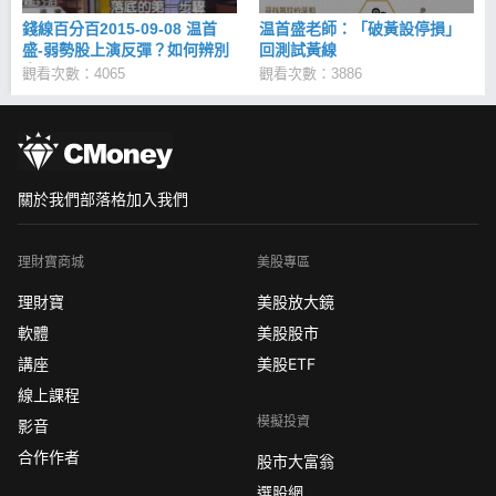
錢線百分百2015-09-08 温首
温首盛老師：「破黃設停損」
盛-弱勢股上演反彈？如何辨別
回測試黃線
真假？
觀看次數：4065
觀看次數：3886
關於我們
部落格
加入我們
理財寶商城
美股專區
理財寶
美股放大鏡
軟體
美股股市
講座
美股ETF
線上課程
模擬投資
影音
合作作者
股市大富翁
選股網