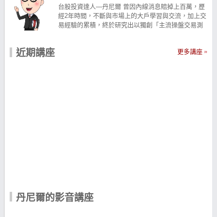
台股投資達人—丹尼爾 曾因內線消息賠掉上百萬，歷
經2年時間，不斷與市場上的大戶學習與交流，加上交
易經驗的累積，終於研究出以獨創「主流操盤交易測
略」找出大盤中的強勢個股、順勢操作提高勝率，翻
轉虧損人生！ 建立在回測與統計上的選股模型 在股市
近期講座
更多講座
要靠1~2招來穩定獲利是有難度的， 必須學會全方面
的完整交易策略， 包括以下7大項目： 1. 大盤分析 2.
產業分析 3. 個股分析：技術面、籌碼面、基本面 4.
進出場點 5. 資金控管 6. 心態建立 7. 完整交易流程 由
於太多面向過於複雜， 使得許多投資人深陷其中一個
面向， 試圖找出市場的單一聖盃， 來獲得享用不盡的
財富， 但結果卻往往成效不彰。 投身於投資理財教
育， 致力於讓大家能夠以最簡單易懂的方式， 學會艱
澀難懂的股市操盤， 將當初遇到貴人幫助的感動傳承
下去... 丹尼爾三步驟抓主流股 -波段主流股盤中監控
APP 鎖定主流股、不買在底部，漲勢確立才進場
Step1. 觀察大盤多空：中長線、短線指標並用 Step2.
從技術面挑強勢股：突破初升段高點 買訊浮現 Step3.
用族群性進一步篩選：找出領漲類股龍頭 依市值排序
丹尼爾｜iOS 下載>>https://cmy.tw/00AyQy 丹尼爾
｜Android下載 >>https://cmy.tw/00Azer
丹尼爾的影音講座