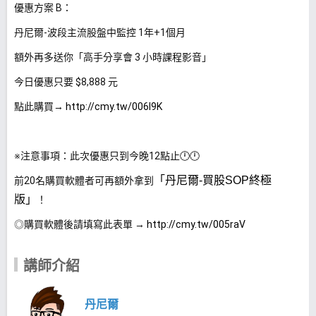
優惠方案 B：
丹尼爾-波段主流股盤中監控 1年+1個月
額外再多送你「高手分享會 3 小時課程影音」
今日優惠只要 $8,888 元
點此購買→
http://cmy.tw/006I9K
※注意事項：此次優惠只到今晚12點止🕛🕛
「丹尼爾-買股SOP終極
前20名購買軟體者可再額外拿到
版」
！
◎購買軟體後請填寫此表單 →
http://cmy.tw/005raV
講師介紹
丹尼爾