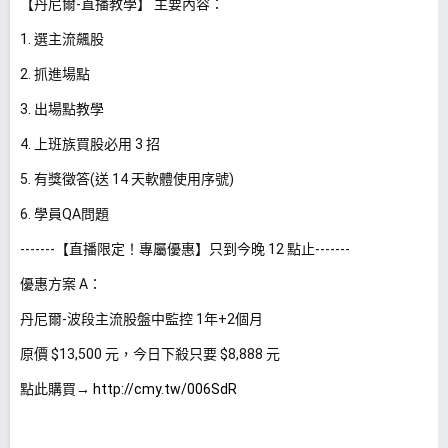
【丹尼爾-直播教學】 主要內容：
1. 選主流飆股
2. 抓進場點
3. 出場點教學
4
. 上班族買股必用
3 招
5. 有獎徵答(送 14 天軟體使用序號)
6. 學員QA問題
-------【直播限定！專屬優惠】只到今晚 12 點止-------
優惠方案 A：
丹尼爾-波段主流股盤中監控 1年+2個月
原價 $13,500 元，
今日下殺只要 $8,888 元
點此購買→
http://cmy.tw/006SdR