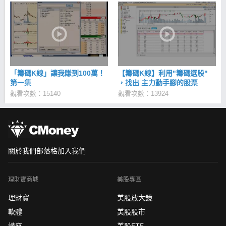
「籌碼K線」讓我賺到100萬！
【籌碼K線】利用"籌碼選股"
第一集
，找出 主力動手腳的股票
觀看次數：15140
觀看次數：13924
關於我們
部落格
加入我們
理財寶商城
美股專區
理財寶
美股放大鏡
軟體
美股股市
講座
美股ETF