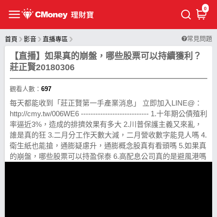
0
常見問題
首頁
影音
直播專區
【直播】如果真的崩盤，哪些股票可以持續獲利？
莊正賢20180306
觀看人數：
697
每天都能收到「莊正賢第一手產業消息」 立即加入LINE@：
http://cmy.tw/006WE6 ---------------------------- 1.十年期公債殖利
率逼近3%，造成的排擠效果有多大 2.川普保護主義又來亂，
誰是真的狂 3.二月分工作天數大減，二月營收數字能見人嗎 4.
衛生紙也能搶，通膨疑慮升，通膨概念股真有看頭嗎 5.如果真
的崩盤，哪些股票可以持盈保泰 6.高配息公司真的是避風港嗎