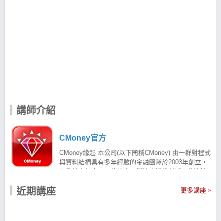
講師介紹
CMoney官方
CMoney緣起 本公司(以下簡稱CMoney) 由一群對程式
與資料結構具有多年經驗的金融團隊於2003年創立，
有肇於多年來國內外諸多專業法人機構所採用的決策
分析工具幾乎沒有突破性的進展，CMoney研發團隊於
近期講座
是著手打造出採先進技術的智慧型高速回測系統。目
更多講座
前提供國內超過200家的銀行、證券、基金等公司，協
助其更有效率的改善研究分析績效，深受業界歡迎市
占率達8成以上，已成為金融軟體業界不可或缺的領導