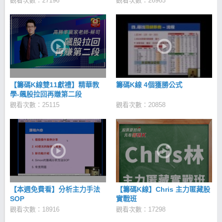
觀看次數：27196
觀看次數：26965
有很多改善的空間，值得更多人一起攜手合作去創造
改變，就從今天啟動希望，讓幸福起飛！邀請您和我
們共同為創造一個更進步快樂的社會一起努力。
【籌碼K線雙11獻禮】精華教
籌碼K線 4個獲勝公式
學-飆股拉回再賺第二段
觀看次數：25115
觀看次數：20858
【本週免費看】分析主力手法
【籌碼K線】Chris 主力匿藏股
SOP
實戰班
觀看次數：18916
觀看次數：17298