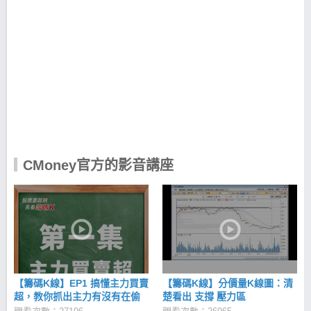
品牌之一，未來我們將秉持同樣的精神，透過紮根不
斷進化的網路與軟體為每個人不可或缺的終身理財生
涯，提供更好的產品與互助平台服務而前進。
CMoney產品宗旨 CMoney團隊致力於研發更好的投資
分析工具，期望能有效協助法人與個人找出合適自己
的投資好方法。 CMoney價值觀 CMoney的團隊從設
計、研發、到產品行銷與服務各階段，注重每一個創
新的可能性，我們認為唯有每個人對不斷改進的創新
堅持才是推動世界改變的力量。也唯有不斷創新衍生
而來的技術實力，才是長期競爭力的基礎。 因此在
CMoney以下這些造就創新根源的價值觀深深影響了我
們，包括： 樂觀積極：樂觀、積極主動是我們最喜歡
CMoney官方的影音講座
的人生態度。 熱情專注：知道自己喜歡什麼，不僅能
熱愛你做的事情，並想做到最好。 好奇心與學習：對
探索各種可能性有好奇心，並喜歡接觸、學習新事
物。 同理心與彈性：能站在不同人的立場看事情，能
尊重並接受與自己不同的決定。 能團隊合作：具備高
度團隊合作精神，樂意將團隊的目標置於個人目標之
前。 樂於助人：喜歡幫助他人解決問題，並認為這是
個人價值與快樂來源當中很重要的一部分。 CMoney
經營理念 「追求全體同仁精神與物質兩方面幸福的同
【籌碼K線】EP1 搞懂主力買賣
【籌碼K線】分價量K線圖：清
時，為社會的發展與進步做出獨特的貢獻」 投資理財
超，教你抓出主力有沒有在偷
楚看出 支撐 壓力區
是影響每個人終身的一件大事，我們認為這個領域仍
買！