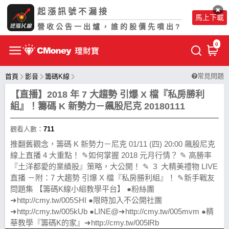
起漲訊號不漏接
馬上下載
營收公告一出爐，誰的股價先噴出?
0
常見問題
首頁
影音
籌碼K線
【直播】2018 年 7 大趨勢 引爆 X 檔『私房勝利
組』！籌碼 K 新勢力－飆股尼克 20180111
觀看人數：
711
推翻舊觀念，籌碼 K 新勢力－尼克 01/11 (四) 20:00 飆股尼克
線上直播 4 大重點！ ✎如何掌握 2018 元月行情？ ✎ 高勝率
『土洋都愛的業績股』策略，大公開！ ✎ ３ 大精美禮物 LIVE
直播 －附：7 大趨勢 引爆 X 檔『私房勝利組』！ ✎新手戰友
問題集 【籌碼K線小組教學平台】 ●粉絲團
➜http://cmy.tw/005SHI ●限時加入不公開社團
➜http://cmy.tw/005kUb ●LINE@➜http://cmy.tw/005mvm ●精
華教學『籌碼K的家』➜http://cmy.tw/005lRb