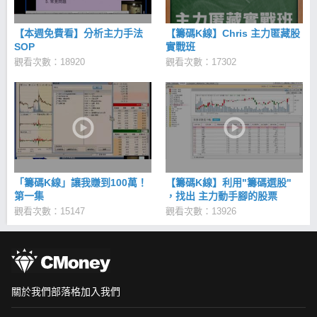
【本週免費看】分析主力手法
【籌碼K線】Chris 主力匿藏股
SOP
實戰班
觀看次數：18920
觀看次數：17302
「籌碼K線」讓我賺到100萬！
【籌碼K線】利用"籌碼選股"
第一集
，找出 主力動手腳的股票
觀看次數：15147
觀看次數：13926
關於我們
部落格
加入我們