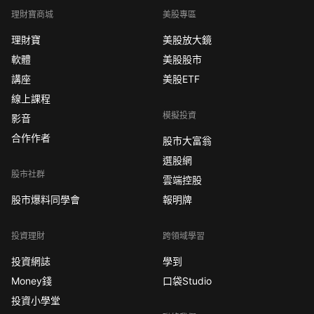
理財寶商城
美股專區
理財寶
美股放大鏡
軟體
美股股市
講座
美股ETF
線上課程
模擬投資
影音
合作作者
股市大富翁
選股網
股市社群
雲端控股
股市爆料同學會
報明牌
投資理財
跨領域學習
投資網誌
學到
Money錢
口袋Studio
投資小學堂