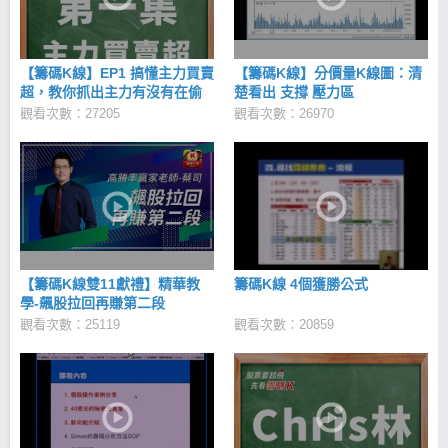
度團隊合作精神，樂意將團隊的目標置於個人目標之
前。 樂於助人：喜歡幫助他人解決問題，並認為這是
個人價值與快樂來源當中很重要的一部分。 CMoney
經營理念 「追求全體同仁精神與物質兩方面幸福的同
【籌碼K線】EP1 搞懂主力買賣
【籌碼K線】分價量K線圖：清
時，為社會的發展與進步做出獨特的貢獻」 投資理財
超，教你抓出主力有沒有在偷
楚看出 支撐 壓力區
是影響每個人終身的一件大事，我們認為這個領域仍
買！
觀看次數：27205
觀看次數：26970
有很多改善的空間，值得更多人一起攜手合作去創造
改變，就從今天啟動希望，讓幸福起飛！邀請您和我
們共同為創造一個更進步快樂的社會一起努力。
【籌碼K線雙11獻禮】精華教
籌碼K線 4個獲勝公式
學-飆股拉回再賺第二段
觀看次數：25119
觀看次數：20859