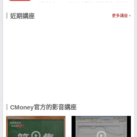
有肇於多年來國內外諸多專業法人機構所採用的決策
分析工具幾乎沒有突破性的進展，CMoney研發團隊於
近期講座
是著手打造出採先進技術的智慧型高速回測系統。目
更多講座
前提供國內超過200家的銀行、證券、基金等公司，協
助其更有效率的改善研究分析績效，深受業界歡迎市
占率達8成以上，已成為金融軟體業界不可或缺的領導
品牌之一，未來我們將秉持同樣的精神，透過紮根不
斷進化的網路與軟體為每個人不可或缺的終身理財生
涯，提供更好的產品與互助平台服務而前進。
CMoney產品宗旨 CMoney團隊致力於研發更好的投資
分析工具，期望能有效協助法人與個人找出合適自己
的投資好方法。 CMoney價值觀 CMoney的團隊從設
計、研發、到產品行銷與服務各階段，注重每一個創
新的可能性，我們認為唯有每個人對不斷改進的創新
堅持才是推動世界改變的力量。也唯有不斷創新衍生
而來的技術實力，才是長期競爭力的基礎。 因此在
CMoney以下這些造就創新根源的價值觀深深影響了我
們，包括： 樂觀積極：樂觀、積極主動是我們最喜歡
CMoney官方的影音講座
的人生態度。 熱情專注：知道自己喜歡什麼，不僅能
熱愛你做的事情，並想做到最好。 好奇心與學習：對
探索各種可能性有好奇心，並喜歡接觸、學習新事
物。 同理心與彈性：能站在不同人的立場看事情，能
尊重並接受與自己不同的決定。 能團隊合作：具備高