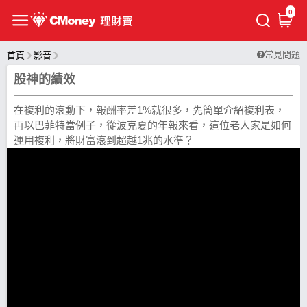
0
常見問題
首頁
影音
股神的績效
在複利的滾動下，報酬率差1%就很多，先簡單介紹複利表，
再以巴菲特當例子，從波克夏的年報來看，這位老人家是如何
運用複利，將財富滾到超越1兆的水準？