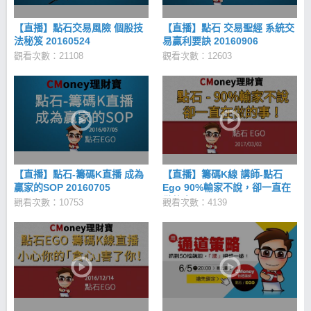
【直播】點石交易風險 個股技
【直播】點石 交易聖經 系統交
法秘笈 20160524
易贏利要訣 20160906
觀看次數：21108
觀看次數：12603
【直播】點石-籌碼K直播 成為
【直播】籌碼K線 講師-點石
贏家的SOP 20160705
Ego 90%輸家不說，卻一直在
做的事！20170302
觀看次數：10753
觀看次數：4139