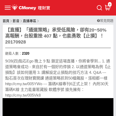
0
常見問題
首頁
影音
直播專區
【直播】「通道策略」承受低風險，卻有20~50%
高報酬，台股重挫 407 點，也能勇敢【止損】！
20170928
觀看人數：
2320
9/28(四)點石Ego 晚上 9 點 鎖定這場直播，你將會學到... 1. 通
道策略會成功 - 來自於有一個好的停損 2. 以通道策略為例【止
損點】該如何運用 3. 講解設定止損點的技巧方法 4. Q&A ---
點石首次在理財寶開課 通道策略抓到50檔飆股，漲相都一樣
http://cmy.tw/005YWo --- 籌碼K線專刊6正式上架！ 內附30天
籌碼K線 主力能量匿藏股 軟體序號 搶先擁有：
http://cmy.tw/005Vk8