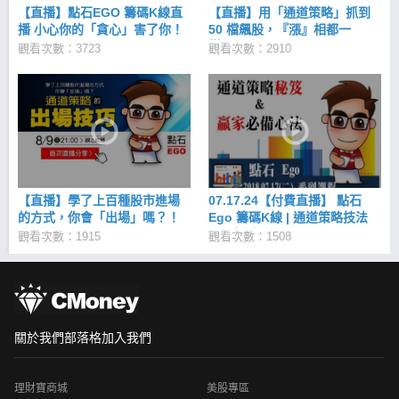
【直播】點石EGO 籌碼K線直
【直播】用「通道策略」抓到
播 小心你的「貪心」害了你！
50 檔飆股，『漲』相都一
20161214
樣...！點石 - EGO 20170608
觀看次數：3723
觀看次數：2910
【直播】學了上百種股市進場
07.17.24【付費直播】 點石
的方式，你會「出場」嗎？！
Ego 籌碼K線 | 通道策略技法
點石Ego 20170809
+心法 (上+下)
觀看次數：1915
觀看次數：1508
關於我們
部落格
加入我們
理財寶商城
美股專區