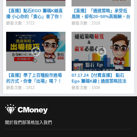
【直播】點石EGO 籌碼K線直
【直播】「通道策略」承受低
播 小心你的「貪心」害了你！
風險，卻有20~50%高報酬，台
20161214
股重挫 407 點，也能勇敢【止
觀看次數：3722
觀看次數：2318
損】！20170928
【直播】學了上百種股市進場
07.17.24【付費直播】 點石
的方式，你會「出場」嗎？！
Ego 籌碼K線 | 通道策略技法
點石Ego 20170809
+心法 (上+下)
觀看次數：1912
觀看次數：1508
關於我們
部落格
加入我們