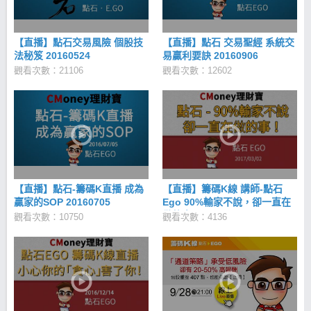
【直播】點石交易風險 個股技
【直播】點石 交易聖經 系統交
法秘笈 20160524
易贏利要訣 20160906
觀看次數：21106
觀看次數：12602
【直播】點石-籌碼K直播 成為
【直播】籌碼K線 講師-點石
贏家的SOP 20160705
Ego 90%輸家不說，卻一直在
做的事！20170302
觀看次數：10750
觀看次數：4136