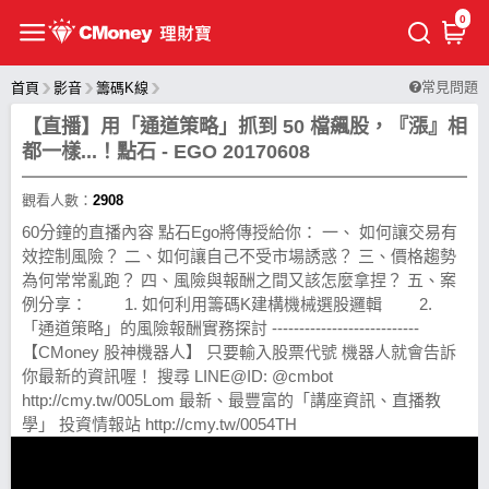
0
常見問題
首頁
影音
籌碼K線
【直播】用「通道策略」抓到 50 檔飆股，『漲』相
都一樣...！點石 - EGO 20170608
觀看人數：
2908
60分鐘的直播內容 點石Ego將傳授給你： 一、 如何讓交易有
效控制風險？ 二、如何讓自己不受市場誘惑？ 三、價格趨勢
為何常常亂跑？ 四、風險與報酬之間又該怎麼拿捏？ 五、案
例分享： 1. 如何利用籌碼K建構機械選股邏輯 2.
「通道策略」的風險報酬實務探討 ---------------------------
【CMoney 股神機器人】 只要輸入股票代號 機器人就會告訴
你最新的資訊喔！ 搜尋 LINE@ID: @cmbot
http://cmy.tw/005Lom 最新、最豐富的「講座資訊、直播教
學」 投資情報站 http://cmy.tw/0054TH