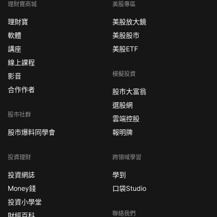
理財寶商城
美股專區
理財寶
美股放大鏡
軟體
美股股市
講座
美股ETF
線上課程
模擬投資
影音
合作作者
股市大富翁
選股網
股市社群
雲端控股
股市爆料同學會
報明牌
投資理財
跨領域學習
投資網誌
學到
Money錢
口袋Studio
投資小學堂
聯絡我們
財經百科