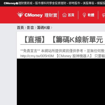
CMoney
理財寶商城
股市爆料同學會
投資理財
即時股市
美股專區
模擬
首頁
軟體
首頁
影音
籌碼K線
【直播】【籌碼K線新單元 - 
**免責宣言** 本網站所提供資訊僅供參考，並無任何推介買賣之
http://cmy.tw/005H0M 【CMoney 股神機器人】 只