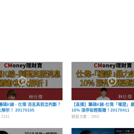
碼K線 - 仕偉 消息真假怎判斷？
【直播】籌碼K線-仕偉「權證」
解析！ 20170105
10% 漲停板輕鬆賺！20170411
2141
觀看次數：1862