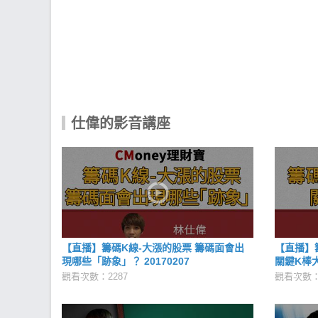
仕偉的影音講座
【直播】籌碼K線-大漲的股票 籌碼面會出
【直播】籌
現哪些「跡象」？ 20170207
關鍵K棒大
觀看次數：2287
觀看次數：