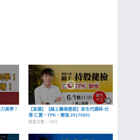
暴力美學！
【直播】【線上籌碼健檢】新生代講師-仕
偉 仁寶、TPK、聯強 20170601
觀看次數：1843