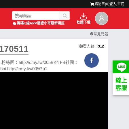
購物車(
0
)
登入/註冊
軟體下載
籌碼K線APP
權證小哥最新講座
常見問題
70511
觀看人數：
912
tp://cmy.tw/005BK4 FB社團：
p://cmy.tw/005Gu1
線上
客服