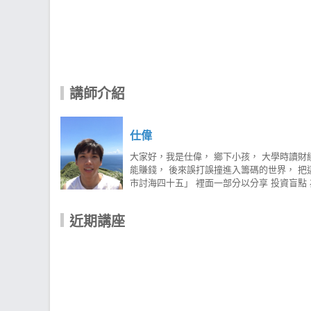
講師介紹
仕偉
大家好，我是仕偉， 鄉下小孩， 大學時讀財
能賺錢， 後來誤打誤撞進入籌碼的世界， 把
市討海四十五」 裡面一部分以分享 投資盲點
歷： 股市討海四十五 站長 權證小哥特助 CMo
mail：cyan07935@gmail.com
近期講座