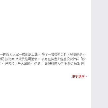
 一開始和大家一樣到處上課， 學了一堆技術分析，發現還是不
確認 技術面 突破後進場追價。 現有在臉書上經營投資社群「股
， 已累積上千人追蹤。 學歷： 致理科技大學 財務金融系 經
特約講師 想了解更多仕偉 ➤臉書粉絲團 ➤臉書社團 ➤部落格 ➤E-
更多講座