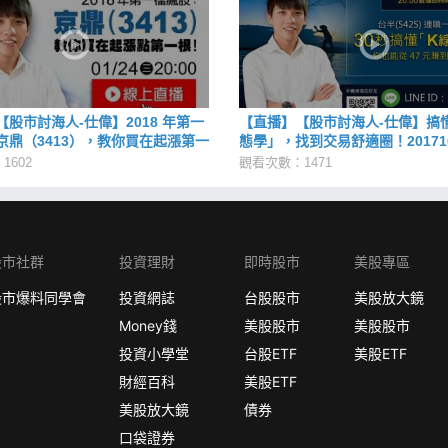
股市討海人-仕偉】2018 年第一
【直播】【股市討海人-仕偉】搞
京鼎（3413），教你買在起漲第一
態學」，找到交易舒適圈！201710
0124
1602
觀看次數：1471
股市社群
投資理財
即時股市
美股專區
股市爆料同學會
投資網誌
台股股市
美股放大鏡
Money錢
美股股市
美股股市
投資小學堂
台股ETF
美股ETF
財經百科
美股ETF
美股放大鏡
債券
口袋證券