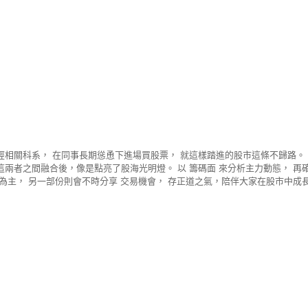
經相關科系， 在同事長期慫恿下進場買股票， 就這樣踏進的股市這條不歸路。
這兩者之間融合後，像是點亮了股海光明燈。 以 籌碼面 來分析主力動態， 再
 為主， 另一部份則會不時分享 交易機會， 存正道之氣，陪伴大家在股市中成長
ney理財寶 行銷企劃 CMoney 籌碼K線 特約講師 致理科技大學證券期貨社 