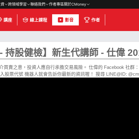
投資
跨領域學習
聯絡我們
作者專區
關於CMoney
講座
線上課程
影音
作者
持股健檢】新生代講師 - 仕偉 201
意，投資人應自行承擔交易風險。 仕偉的 Facebook 社群： 粉絲團：ht
要輸入股票代號 機器人就會告訴你最新的資訊喔！ 搜尋 LINE@ID: @cmbot htt