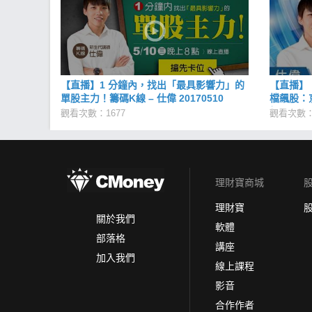
【直播】1 分鐘內，找出「最具影響力」的
【直播】【
單股主力！籌碼K線 – 仕偉 20170510
檔飆股：
根！2018
觀看次數：1677
觀看次數：
理財寶商城
理財寶
關於我們
軟體
部落格
講座
加入我們
線上課程
影音
合作作者