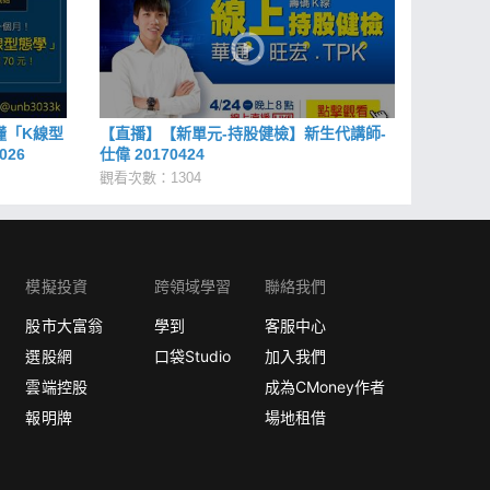
懂「K線型
【直播】【新單元-持股健檢】新生代講師-
26
仕偉 20170424
觀看次數：1304
模擬投資
跨領域學習
聯絡我們
股市大富翁
學到
客服中心
選股網
口袋Studio
加入我們
雲端控股
成為CMoney作者
報明牌
場地租借