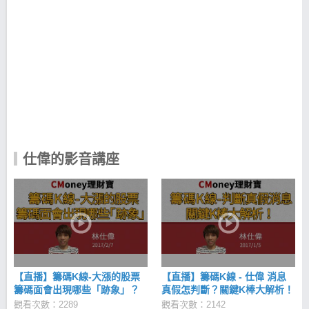
家在股市中成長， 已累積上千人追蹤。 學歷： 致理
科技大學 財務金融系 經歷： 股市討海四十五 站長 權
證小哥特助 CMoney理財寶 行銷企劃 CMoney 籌碼K
線 特約講師 致理科技大學證券期貨社 特約講師 想了
解更多仕偉 ➤臉書粉絲團 ➤臉書社團 ➤部落格 ➤E-
mail：cyan07935@gmail.com
仕偉的影音講座
【直播】籌碼K線-大漲的股票
【直播】籌碼K線 - 仕偉 消息
籌碼面會出現哪些「跡象」？
真假怎判斷？關鍵K棒大解析！
20170207
20170105
觀看次數：2289
觀看次數：2142