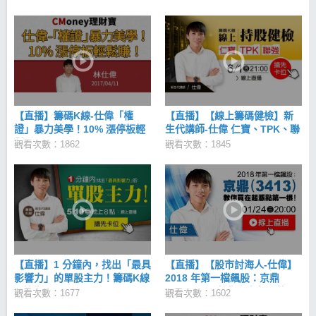
【直播】籌碼K線-仕偉「權
【直播】【線上籌碼健檢】新
證」暴力美學！10% 漲停板輕
生代講師-仕偉 仁寶、TPK、聯
鬆賺！20170411
強 20170601
觀看次數：1862
觀看次數：1845
【直播】1 分鐘內，找出「最具
【直播】【股市討海人-仕偉】
影響力」的單股主力！籌碼K線
2018 年第一檔飆股：京鼎
– 仕偉 20170510
（3413），教你買在起漲第一
觀看次數：1677
觀看次數：1602
根！20180124