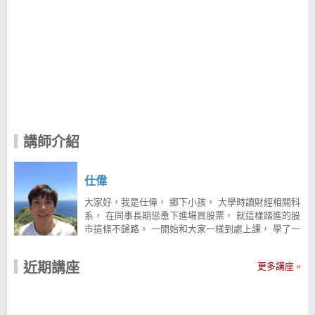
講師介紹
仕偉
大家好，我是仕偉， 鄉下小孩， 大學時讀財經相關科
系， 在同事長期慫恿下進場買股票， 就這樣踏進的股
市這條不歸路。 一開始和大家一樣到處上課， 學了一
堆技術分析，發現還是不能賺錢， 後來誤打誤撞進入
籌碼的世界， 把這兩者之間融合後，像是點亮了股海
近期講座
更多講座
光明燈。 以 籌碼面 來分析主力動態， 再確認 技術面
突破後進場追價。 現有在臉書上經營投資社群「股市
討海四十五」 裡面一部分以分享 投資盲點 為主， 另
一部份則會不時分享 交易機會， 存正道之氣，陪伴大