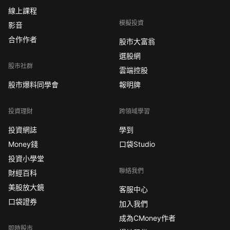
線上課程
模擬投資
影音
合作作者
股市大富翁
選股網
股市社群
雲端控股
股市爆料同學會
報明牌
投資理財
跨領域學習
投資網誌
學到
Money錢
口袋Studio
投資小學堂
聯絡我們
財經百科
美股放大鏡
客服中心
口袋證券
加入我們
成為CMoney作者
即時股市