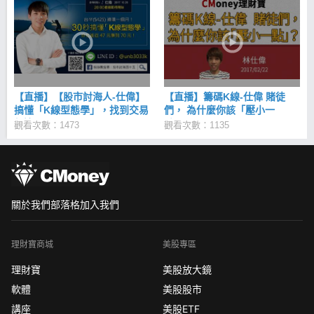
【直播】【股市討海人-仕偉】
【直播】籌碼K線-仕偉 賭徒
搞懂「K線型態學」，找到交易
們， 為什麼你該「壓小一
舒適圈！20171026
點」？ 20170222
觀看次數：1473
觀看次數：1135
關於我們
部落格
加入我們
理財寶商城
美股專區
理財寶
美股放大鏡
軟體
美股股市
講座
美股ETF