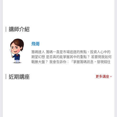
講師介紹
飛哥
籌碼達人 籌碼一直是市場追逐的焦點、投資人心中的
期望幻想 是否真的能掌握其中的重點？ 若要問我如何
戰勝大盤？ 我會告訴你：「掌握籌碼訊息，發現錢往
哪裡跑哪裡就有機會！」 飛哥從事投資 20 年經驗，
提供一流籌碼訊息 讓投資人運用籌碼分析及技術分
近期講座
更多講座
析，提高股市獲勝機會 學歷： 文化大學企業管學系