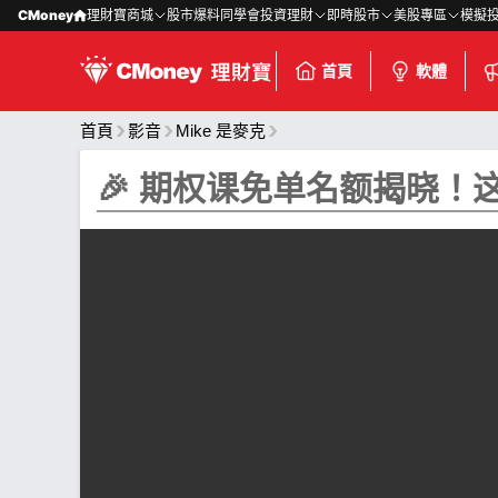
CMoney
理財寶商城
股市爆料同學會
投資理財
即時股市
美股專區
模擬
首頁
軟體
首頁
影音
Mike 是麥克
🎉 期权课免单名额揭晓！