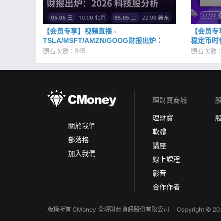
【会员专享】视频直播 -
【会员专享】
TSLA/MSFT/AMZN/GOOG财报出炉：
稳定币时
2026 科技股分析
觀看次數：845
觀看次數：
理財寶商城
理財寶
關於我們
軟體
部落格
講座
加入我們
線上課程
影音
合作作者
版權所有 CMoney 全曜財經資訊股份有限公司
Copyright © 202