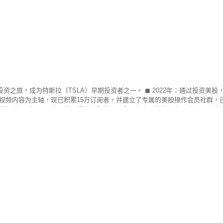
投资之旅，成为特斯拉（TSLA）早期投资者之一。 ◼ 2022年：通过投资美股
视频内容为主轴，现已积累15万订阅者，并建立了专属的美股操作会员社群，已有超过
投资的策略与见解。 目前，美国房地产和美股是我两大主要的被动收入来源。 在
不断分享美股市场的洞察、投资策略与操作技巧，欢迎你加入我们的行列，共