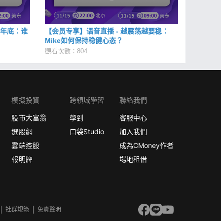
看年底：谁
【会员专享】语音直播 - 越震荡越要稳：
Mike如何保持稳健心态？
觀看次數：804
模擬投資
跨領域學習
聯絡我們
股市大富翁
學到
客服中心
選股網
口袋Studio
加入我們
雲端控股
成為CMoney作者
報明牌
場地租借
社群規範
免責聲明