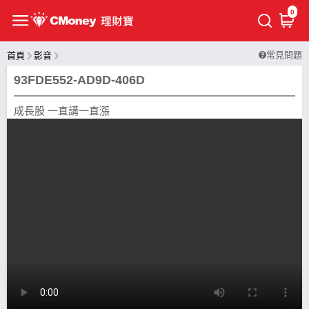
0
常見問題
首頁
影音
93FDE552-AD9D-406D
成長股 一直講一直漲