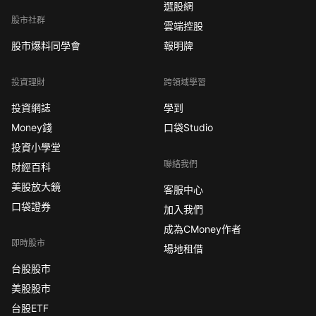
選股網
股市社群
雲端控股
股市爆料同學會
報明牌
投資理財
跨領域學習
投資網誌
學到
Money錢
口袋Studio
投資小學堂
聯絡我們
財經百科
美股放大鏡
客服中心
口袋證券
加入我們
成為CMoney作者
即時股市
場地租借
台股股市
美股股市
台股ETF