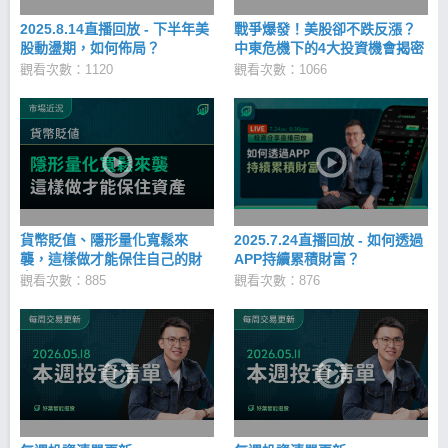
2025.8.14直播回放 - 下半年美
戰爭爆發！美股卻不跌反漲？
股動盪期，如何佈局？
中東危機下的4大投資機會揭密
觀看次數：1120
觀看次數：1066
貨幣貶值、隱形量化寬鬆來
2025.7.24直播回放 - 如何透過
襲，這樣做才能保住自己的財
APP持續累積財富？
富！
觀看次數：885
觀看次數：876