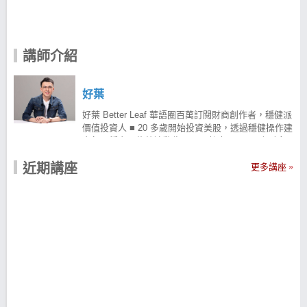
講師介紹
好葉
好葉 Better Leaf 華語圈百萬訂閱財商創作者，穩健派
價值投資人 ■ 20 多歲開始投資美股，透過穩健操作建
立每月穩定五位數被動收入。 ■ 擁有 CISI 國際財富
管理 與 CFP 認證理財規劃師 雙證照，資產管理規模
近期講座
突破 100 萬美金。 ■ YouTube 頻道「Better Leaf 好
更多講座
葉」經營超過七年，分享財商知識與成長心得，累積
600+ 支影片、超過 100 萬訂閱者。 ■ 開設線上投資
課程，累積超過 1,000 位學員，深受新手與進階投資
者喜愛。 ■ 投資理念為「穩健成長 × 價值投資」，深
入研究企業護城河與估值，專注長線佈局，陪伴用戶
走出自己的理財之路。 未來，我將持續分享投資策略
與操作邏輯，幫助更多人建立穩健可持續的財務成長
模式， 歡迎你一起加入我們，一起穩穩前進、長期致
富。