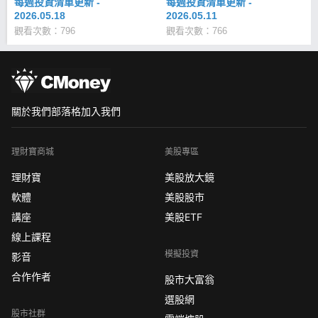
每週投資清單更新 -
每週投資清單更新 -
2026.05.18
2026.05.11
觀看次數：796
觀看次數：766
關於我們
部落格
加入我們
理財寶商城
美股專區
理財寶
美股放大鏡
軟體
美股股市
講座
美股ETF
線上課程
模擬投資
影音
合作作者
股市大富翁
選股網
股市社群