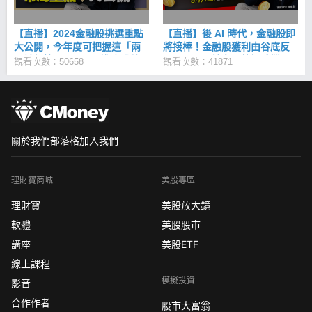
【直播】2024金融股挑選重點
【直播】後 AI 時代，金融股即
大公開，今年度可把握這「兩
將接棒！金融股獲利由谷底反
關鍵行情」！ETF平準金發放
彈，正是開始布局的好時機？
觀看次數：50658
觀看次數：41871
「4原則」上路，究竟對存股族
又有何影響？
關於我們
部落格
加入我們
理財寶商城
美股專區
理財寶
美股放大鏡
軟體
美股股市
講座
美股ETF
線上課程
模擬投資
影音
合作作者
股市大富翁