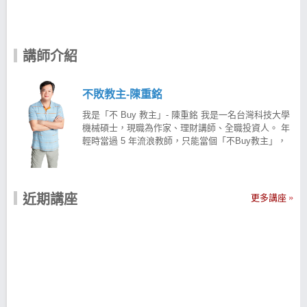
講師介紹
不敗教主-陳重銘
我是「不 Buy 教主」- 陳重銘 我是一名台灣科技大學
機械碩士，現職為作家、理財講師、全職投資人。 年
輕時當過 5 年流浪教師，只能當個「不Buy教主」，
努力地開源節流， 靠著存股計畫， 7年後年領 500萬
退休 窮與富最大的差別是投資知識 身為教師的我非常
明白知識的力量，因此我開始經營部落格以及粉絲
團， 向大家分享投資理財觀念，並將 20 多年投資股
近期講座
更多講座
市的寶貴經驗撰寫成書。 只要肯努力，大家都可以改
變未來，理財知識就具有這股強大的力量。 存 3 個月
買 1 張股票，也不放棄投資 投資股票不能急，一般人
投資股票之所以會失敗，通常都是因為「貪」！ 貪心
就會急，越低薪就越不能貪，切記！錢不好賺，
「貪」真的等於「貧」。 回想 20 年前，當時工作收
入不穩定，在這期間家中 3 個小朋友也陸續出生， 那
時 1 個月只能存幾千元，2、3個月才買得起一張股