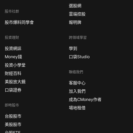
選股網
股市社群
雲端控股
股市爆料同學會
報明牌
投資理財
跨領域學習
投資網誌
學到
Money錢
口袋Studio
投資小學堂
聯絡我們
財經百科
美股放大鏡
客服中心
口袋證券
加入我們
成為CMoney作者
即時股市
場地租借
台股股市
美股股市
台股ETF