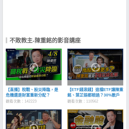
票，但我還是樂此不疲。 前後換過 6 份工作，唯一沒
換的就是持續買了 20 年的股票 將股息持續投入股
票，手中持股就越來越多想要輸都難，這樣持續了 20
年， 現在光是股息就可以年領 100 多萬元，因為這件
事也開始改變了我的未來。 手中有股票 心中無股價
投資理財要先「設定目標」，然後「腳踏實地」加上
「長時間堅持」 大家每天都只要看到股價的漲跌，就
開始計算自己賺了多少、賠了多少， 心情跟著股價起
不敗教主-陳重銘的影音講座
伏，逐漸看不到股票的價值，長時間下來就會做出錯
誤決策。 投資有價值的股票，最迷人之處就是手中的
持股成本會逐年降低，而成本越低， 手中持股就相對
越安全，只要繼續灌溉其他有價值的好股票，遲早達
到財富自由， 只要越早投資存股，越早感受到複利存
股的威力，股利與價差也可以同時擁有。 陳重銘-不敗
存股術APP 不主張價格比較，而是一個價值投資為
主。教你安心養股數，幫你穩定領股息、賺價差，提
早財富自由。 陳重銘-不敗存股術 iOS下載
【直播】稅戰、股災降臨，是
【ETF錢滾錢】這檔ETF讓陳重
>>https://cmy.tw/00C5g8 陳重銘-不敗存股術 Android
危機還是財富重新分配？
銘、葉芷娟都賠過？30%散戶
下載 >>https://cmy.tw/00BWUc
正在住套房，未來一定下
觀看次數：142223
觀看次數：110562
市？！高股息ETF換股後配
息、價差全都有？｜2023年
ETF熱門交易排行