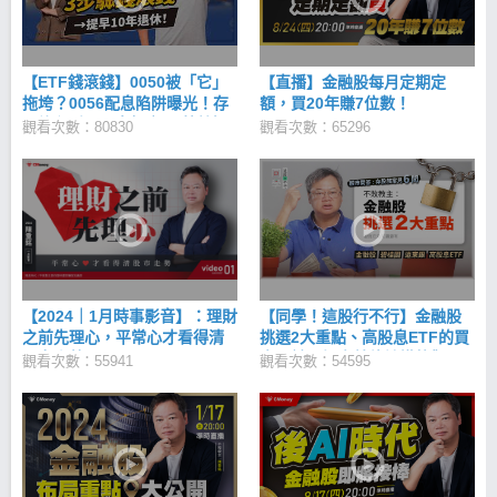
【ETF錢滾錢】0050被「它」
【直播】金融股每月定期定
拖垮？0056配息陷阱曝光！存
額，買20年賺7位數！
股族必看ETF真相｜ft. 葉芷娟
觀看次數：80830
觀看次數：65296
【2024｜1月時事影音】：理財
【同學！這股行不行】金融股
之前先理心，平常心才看得清
挑選2大重點、高股息ETF的買
股市走勢！
賣關鍵、投資美債該懂的觀
觀看次數：55941
觀看次數：54595
念、股票跌怎麼判斷停損還是
加碼、公開陳重銘金融股清單