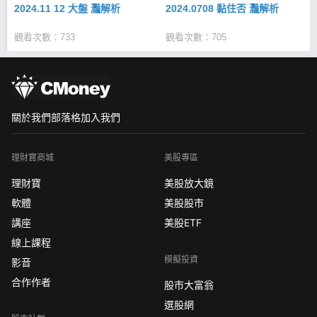
2024.11 12 大盤 灩解析
2024.0708 黏住否 灩解析
觀看次數：733
觀看次數：705
關於我們
部落格
加入我們
理財寶商城
美股專區
理財寶
美股放大鏡
軟體
美股股市
講座
美股ETF
線上課程
模擬投資
影音
合作作者
股市大富翁
選股網