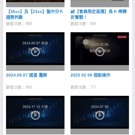
【36xx】及【23xx】盤中分Ｋ
🔐【會員限定直播】長 K 棒轉
趨勢判斷
折實戰！
觀看次數：888
觀看次數：884
2024.09.07 威盛 灩解
2025 02 06 個股操作
觀看次數：860
觀看次數：777