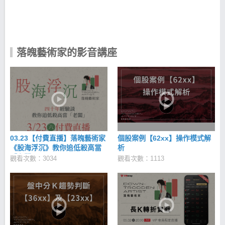
餘很多股票也有20~30%獲利，可以參考股市爆料同學
會發文。
落魄藝術家的影音講座
03.23【付費直播】落魄藝術家
個股案例【62xx】操作模式解
《股海浮沉》教你追低殺高當
析
「老闆」
觀看次數：3034
觀看次數：1113