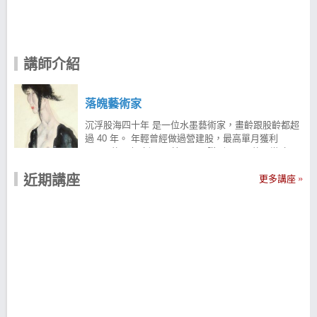
講師介紹
落魄藝術家
沉浮股海四十年 是一位水墨藝術家，畫齡跟股齡都超
過 40 年。 年輕曾經做過營建股，最高單月獲利
1~200萬，有時候1天甚至可以賺到40~50萬，當時以
為股票賺錢很簡單，同樣的方法持續做就可以一直
近期講座
賺，但因為太過自大，導致把賺來的全部虧光，投資
更多講座
40 年來，前面一半的時間都在繳學費，零零總總加起
來虧快 1,000 萬。 老闆思維逆轉績效 投資 40 年的後
半段，學會把自己當老闆（主力）後，擺脫過去的散
戶思維，每年的投資損益都是正數，以每年投入的資
金分別計算，平均報酬率都有 100% 左右。 現在只交
易熱門股，畢竟震幅夠大才有獲利空間；至於趨勢股
就看國際政經局勢，現階段看好 AI 產業與台灣生技
CDMO 相關公司。 近年代表作 威盛：70~150 來回獲
利 宏達電：34~91 立積：從130一路往下攤到 120，
後來漲到167賣；跌到164又接，漲到189附近出清 其