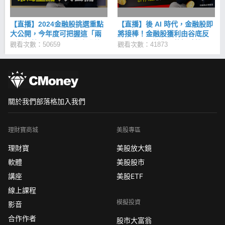
【直播】2024金融股挑選重點
【直播】後 AI 時代，金融股即
大公開，今年度可把握這「兩
將接棒！金融股獲利由谷底反
關鍵行情」！ETF平準金發放
彈，正是開始布局的好時機？
觀看次數：50659
觀看次數：41873
「4原則」上路，究竟對存股族
又有何影響？
關於我們
部落格
加入我們
理財寶商城
美股專區
理財寶
美股放大鏡
軟體
美股股市
講座
美股ETF
線上課程
模擬投資
影音
合作作者
股市大富翁