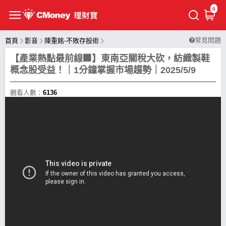
0
常見問題
首頁
影音
陳重銘-不敗存股術
【產業熱點最前線🏢】東南亞關稅大砍，紡織製鞋
概念股受益！｜1分鐘掌握市場趨勢｜2025/5/9
觀看人數：
6136