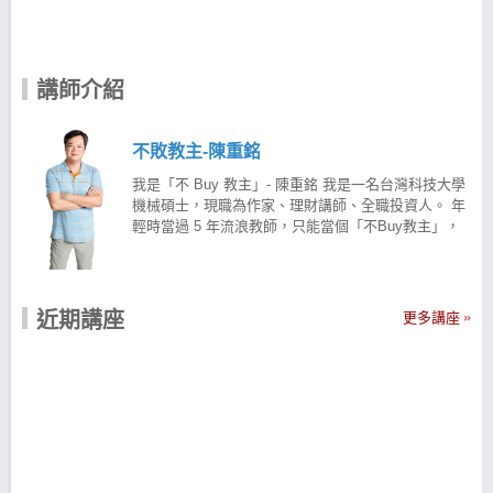
講師介紹
不敗教主-陳重銘
我是「不 Buy 教主」- 陳重銘 我是一名台灣科技大學
機械碩士，現職為作家、理財講師、全職投資人。 年
輕時當過 5 年流浪教師，只能當個「不Buy教主」，
努力地開源節流， 靠著存股計畫， 7年後年領 500萬
退休 窮與富最大的差別是投資知識 身為教師的我非常
明白知識的力量，因此我開始經營部落格以及粉絲
團， 向大家分享投資理財觀念，並將 20 多年投資股
近期講座
更多講座
市的寶貴經驗撰寫成書。 只要肯努力，大家都可以改
變未來，理財知識就具有這股強大的力量。 存 3 個月
買 1 張股票，也不放棄投資 投資股票不能急，一般人
投資股票之所以會失敗，通常都是因為「貪」！ 貪心
就會急，越低薪就越不能貪，切記！錢不好賺，
「貪」真的等於「貧」。 回想 20 年前，當時工作收
入不穩定，在這期間家中 3 個小朋友也陸續出生， 那
時 1 個月只能存幾千元，2、3個月才買得起一張股