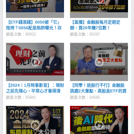
【ETF錢滾錢】0050被「它」
【直播】金融股每月定期定
拖垮？0056配息陷阱曝光！存
額，買20年賺7位數！
股族必看ETF真相｜ft. 葉芷娟
觀看次數：80832
觀看次數：65297
【2024｜1月時事影音】：理財
【同學！這股行不行】金融股
之前先理心，平常心才看得清
挑選2大重點、高股息ETF的買
股市走勢！
賣關鍵、投資美債該懂的觀
觀看次數：55941
觀看次數：54595
念、股票跌怎麼判斷停損還是
加碼、公開陳重銘金融股清單