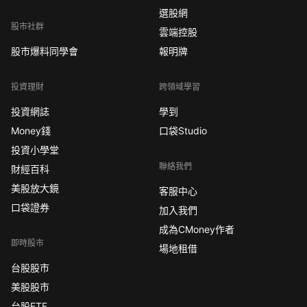
選股網
股市社群
雲端控股
股市爆料同學會
報明牌
投資理財
跨領域學習
投資網誌
學到
Money錢
口袋Studio
投資小學堂
聯絡我們
財經百科
美股放大鏡
客服中心
口袋證券
加入我們
成為CMoney作者
即時股市
場地租借
台股股市
美股股市
台股ETF