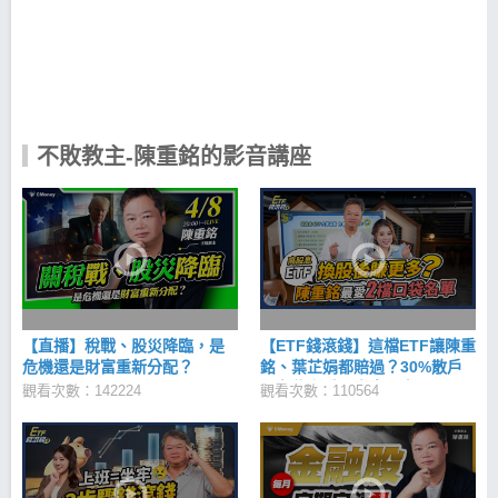
票，但我還是樂此不疲。 前後換過 6 份工作，唯一沒
換的就是持續買了 20 年的股票 將股息持續投入股
票，手中持股就越來越多想要輸都難，這樣持續了 20
年， 現在光是股息就可以年領 100 多萬元，因為這件
事也開始改變了我的未來。 手中有股票 心中無股價
投資理財要先「設定目標」，然後「腳踏實地」加上
「長時間堅持」 大家每天都只要看到股價的漲跌，就
開始計算自己賺了多少、賠了多少， 心情跟著股價起
不敗教主-陳重銘的影音講座
伏，逐漸看不到股票的價值，長時間下來就會做出錯
誤決策。 投資有價值的股票，最迷人之處就是手中的
持股成本會逐年降低，而成本越低， 手中持股就相對
越安全，只要繼續灌溉其他有價值的好股票，遲早達
到財富自由， 只要越早投資存股，越早感受到複利存
股的威力，股利與價差也可以同時擁有。 陳重銘-不敗
存股術APP 不主張價格比較，而是一個價值投資為
主。教你安心養股數，幫你穩定領股息、賺價差，提
早財富自由。 陳重銘-不敗存股術 iOS下載
【直播】稅戰、股災降臨，是
【ETF錢滾錢】這檔ETF讓陳重
>>https://cmy.tw/00C5g8 陳重銘-不敗存股術 Android
危機還是財富重新分配？
銘、葉芷娟都賠過？30%散戶
下載 >>https://cmy.tw/00BWUc
正在住套房，未來一定下
觀看次數：142224
觀看次數：110564
市？！高股息ETF換股後配
息、價差全都有？｜2023年
ETF熱門交易排行