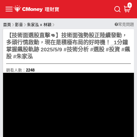
0
常見問題
首頁
影音
朱家泓 x 林穎
【技術面選股直擊👊】技術面強勢股正陸續發動，
多頭行情啟動，現在是積極布局的好時機！_1分鐘
掌握飆股軌跡 2025/5/9 #技術分析 #選股 #投資 #飆
股 #朱家泓
觀看人數：
2248