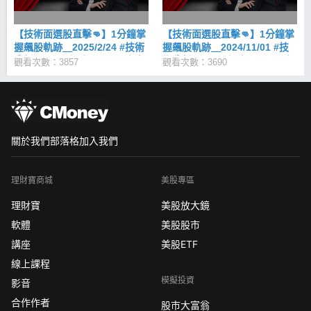
享背口訣學經驗(上集) 三、如何避開大賠?飆股上校分
享背口訣學經驗(下集)
【技術面選股直擊👊】1分鐘掌
【技術面選股直擊👊】1分鐘掌
握飆股軌跡＿2025/2/24 #技術
握飆股軌跡＿2024/11/01 #技
分析 #選股 #投資 #飆股 #朱家
術分析 #選股 #投資 #飆股 #朱
觀看次數：3857
觀看次數：3690
泓 #林穎 #策略 #技術面選股王
家泓 #林穎 #策略 #技術面選股
王
關於我們
部落格
加入我們
理財寶商城
美股專區
理財寶
美股放大鏡
軟體
美股股市
講座
美股ETF
線上課程
模擬投資
影音
合作作者
股市大富翁