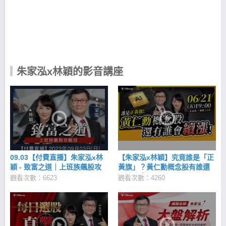
師。 「看圖選股，一年賺一輩子！」 在股市獲利的訣
竅是「選線圖，不是選公司」。 在看過無數的交易族
群、交易技法後，驚覺其中真正能夠穩定獲利的只有
兩種方式：「短線價差操作」與「長期波段持有」。
為了減少過度交易而造成的損失，兩位老師更深信唯
有「技術分析」才能找出真正的轉折關鍵訊號。 無論
公司財報基本面如何、法人是否買賣、業績營收是如
朱家泓x林穎的影音講座
何 ...... ，市場上消息真真假假，最終仍要反應在技術
線圖上。 唯一能相信的就是「技術分析」！ 是股市翻
身的最佳路徑，只要看懂線圖，股市投資絕對無往不
利！ K線組合型態百百種、週期操作又不同， 運用
「五步驟」抓住關鍵轉折點！ K線在不同趨勢(多頭、
空頭)、位置(高檔、低檔、行進中、支撐、壓力區)、
成交量都會有不同的意義 做對五大步驟，您就是股市
高手！ 步驟一：6字訣確認趨勢 進場的第一步永遠是
先確認趨勢，若K線出現「頭頭高、底底高」型態，代
09.03【付費直播】朱家泓x林
【朱家泓x林穎】究竟誰是「正
表處於多頭漲勢，此時順勢做多；若K線出現「頭頭
穎 - 致富之道｜上班族飆股攻
黃旗」？黃仁勳概念股有誰還
低，底底低」型態，代表處於空頭跌勢，可順勢放
略班
會續漲㊙️
觀看次數：6623
觀看次數：4260
空。 至於頭頭高、底底高怎麼觀察？找出該檔股票最
近2次轉折處的高點與低點，若當前股價高於最近2次
的高點，理論上會形成一個上升軌道，此時可以準備
進場做多，反之，做空也是同樣道理。 步驟二：觀察
均線排列 習慣參考的均線為： 5 日均線、 10 日均