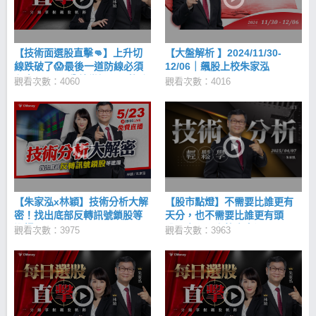
線、 20 日均線及 60 日均線。 以多頭排列為例，短期
均線必在中期均線之上，中期均線又在長期均線之
上。 步驟三：檢視量能變化 最佳的狀況是當股價在底
部盤整時，有好幾根進貨量，即成交量至少高於 20 日
【技術面選股直擊👊】上升切
【大盤解析 】2024/11/30-
均量，且股價沒有明顯被拉升，此時表示有資金意圖
線跌破了😱最後一道防線必須
12/06｜飆股上校朱家泓
在底部進貨。 許多投資人常會去思考，那些量到底是
留意 ... ⚠️_1分鐘掌握飆股軌跡
觀看次數：4060
誰在買？但其實「看法很簡單，不用去想說誰在買，
觀看次數：4016
2025/3/27
只要有量就好。」 步驟四：K線判斷進場及停損點 許
多散戶可能走到第 3 步或甚至看到趨勢成形就冒然進
場，操作上千萬要沉住氣，因為最後還要靜待股價發
動攻勢，才能穩操勝券。 若是短期操作，紅Ｋ線收盤
站上 5 日均線就進場，中波段操作則是紅K站上 10 日
或 20 日均線進場，總之，是依操作期間來決定進場時
機。 至於停損點，短期操作可簡單以虧損 5% 或K線
跌破 5 日均線為判斷標準。而中期波段可拉到下跌
【朱家泓x林穎】技術分析大解
【股市點燈】不需要比誰更有
8% ~ 15% 停損，或K線跌破 10 日或 20 日中期均
密！找出底部反轉訊號鎖股等
天分，也不需要比誰更有頭
線。 步驟五：資金控管守住獲利 賺錢的訣竅在設定獲
進場📈
腦。｜飆股上校朱家泓
利目標，通常短線獲利目標約 5% ~ 8% ，中線則設
觀看次數：3975
觀看次數：3963
定 8% ~ 15% 「一旦達到獲利目標就要走，絕不戀
棧，重新靜待下次進場時機，反覆操作。」 遵守操作
紀律，想要穩定獲利目標不困難！ 每日必備：【盤
前】領先盤勢鎖股布局 → 【盤中】遵守紀律 → 【盤
後】重新檢視交易盲點 一、賺錢好簡單?!噓~~飆股上
校揭露神秘力量 二、原來賺錢還有口訣?飆股上校分