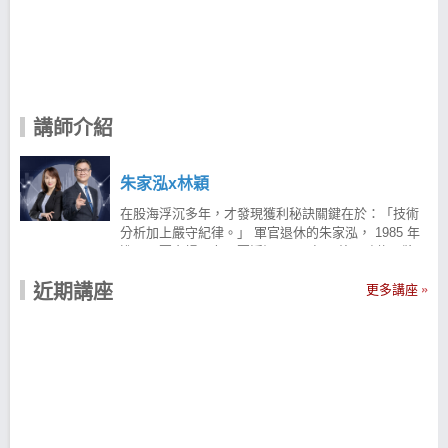
講師介紹
朱家泓x林穎
在股海浮沉多年，才發現獲利秘訣關鍵在於：「技術
分析加上嚴守紀律。」 軍官退休的朱家泓， 1985 年
進入股票市場，在股票浮沉了 26 年，曾因聽信明牌，
沒系統的亂買股票、投資做生意賠光了退休金，前前
近期講座
後後賠了近千萬，直到 57 歲那年，才開始認真鑽研技
更多講座
術分析，透過上課與自修，憑技術分析的深厚實力一
路走到現在， 60 歲後終於得償所願，成為每年獲利
100% 為目標的專業級投資人。 林穎老師於證券金融
業超過 20 年的資歷，在市場上曾經虧損高達 300 多
萬， 於一次因緣際會之下成為朱家泓老師的弟子，並
開始專研於走圖研判長達七年。 後續發展出一套適合
自己的操作紀律與走圖技巧，不但達成穩定獲利的目
標，更成為近年各大理財網站競相邀請授課分享的講