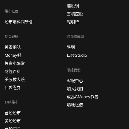
選股網
股市社群
雲端控股
股市爆料同學會
報明牌
投資理財
跨領域學習
投資網誌
學到
Money錢
口袋Studio
投資小學堂
聯絡我們
財經百科
美股放大鏡
客服中心
口袋證券
加入我們
成為CMoney作者
即時股市
場地租借
台股股市
美股股市
台股ETF