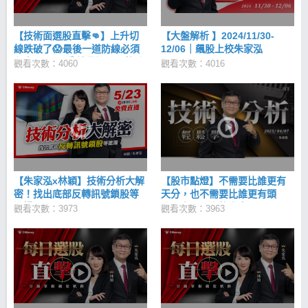
上。 步驟三：檢視量能變化 最佳的狀況是當股價在底
部盤整時，有好幾根進貨量，即成交量至少高於 20 日
【技術面選股直擊👊】上升切
【大盤解析 】2024/11/30-
均量，且股價沒有明顯被拉升，此時表示有資金意圖
線跌破了😱最後一道防線必須
12/06｜飆股上校朱家泓
在底部進貨。 許多投資人常會去思考，那些量到底是
留意 ... ⚠️_1分鐘掌握飆股軌跡
觀看次數：4060
誰在買？但其實「看法很簡單，不用去想說誰在買，
觀看次數：4016
2025/3/27
只要有量就好。」 步驟四：K線判斷進場及停損點 許
多散戶可能走到第 3 步或甚至看到趨勢成形就冒然進
場，操作上千萬要沉住氣，因為最後還要靜待股價發
動攻勢，才能穩操勝券。 若是短期操作，紅Ｋ線收盤
站上 5 日均線就進場，中波段操作則是紅K站上 10 日
或 20 日均線進場，總之，是依操作期間來決定進場時
機。 至於停損點，短期操作可簡單以虧損 5% 或K線
跌破 5 日均線為判斷標準。而中期波段可拉到下跌
【朱家泓x林穎】技術分析大解
【股市點燈】不需要比誰更有
8% ~ 15% 停損，或K線跌破 10 日或 20 日中期均
密！找出底部反轉訊號鎖股等
天分，也不需要比誰更有頭
線。 步驟五：資金控管守住獲利 賺錢的訣竅在設定獲
進場📈
腦。｜飆股上校朱家泓
利目標，通常短線獲利目標約 5% ~ 8% ，中線則設
觀看次數：3973
觀看次數：3963
定 8% ~ 15% 「一旦達到獲利目標就要走，絕不戀
棧，重新靜待下次進場時機，反覆操作。」 遵守操作
紀律，想要穩定獲利目標不困難！ 每日必備：【盤
前】領先盤勢鎖股布局 → 【盤中】遵守紀律 → 【盤
後】重新檢視交易盲點 一、賺錢好簡單?!噓~~飆股上
校揭露神秘力量 二、原來賺錢還有口訣?飆股上校分
享背口訣學經驗(上集) 三、如何避開大賠?飆股上校分