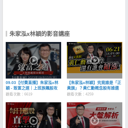
竅是「選線圖，不是選公司」。 在看過無數的交易族
群、交易技法後，驚覺其中真正能夠穩定獲利的只有
兩種方式：「短線價差操作」與「長期波段持有」。
為了減少過度交易而造成的損失，兩位老師更深信唯
有「技術分析」才能找出真正的轉折關鍵訊號。 無論
公司財報基本面如何、法人是否買賣、業績營收是如
朱家泓x林穎的影音講座
何 ...... ，市場上消息真真假假，最終仍要反應在技術
線圖上。 唯一能相信的就是「技術分析」！ 是股市翻
身的最佳路徑，只要看懂線圖，股市投資絕對無往不
利！ K線組合型態百百種、週期操作又不同， 運用
「五步驟」抓住關鍵轉折點！ K線在不同趨勢(多頭、
空頭)、位置(高檔、低檔、行進中、支撐、壓力區)、
成交量都會有不同的意義 做對五大步驟，您就是股市
高手！ 步驟一：6字訣確認趨勢 進場的第一步永遠是
先確認趨勢，若K線出現「頭頭高、底底高」型態，代
09.03【付費直播】朱家泓x林
【朱家泓x林穎】究竟誰是「正
表處於多頭漲勢，此時順勢做多；若K線出現「頭頭
穎 - 致富之道｜上班族飆股攻
黃旗」？黃仁勳概念股有誰還
低，底底低」型態，代表處於空頭跌勢，可順勢放
略班
會續漲㊙️
觀看次數：6619
觀看次數：4259
空。 至於頭頭高、底底高怎麼觀察？找出該檔股票最
近2次轉折處的高點與低點，若當前股價高於最近2次
的高點，理論上會形成一個上升軌道，此時可以準備
進場做多，反之，做空也是同樣道理。 步驟二：觀察
均線排列 習慣參考的均線為： 5 日均線、 10 日均
線、 20 日均線及 60 日均線。 以多頭排列為例，短期
均線必在中期均線之上，中期均線又在長期均線之