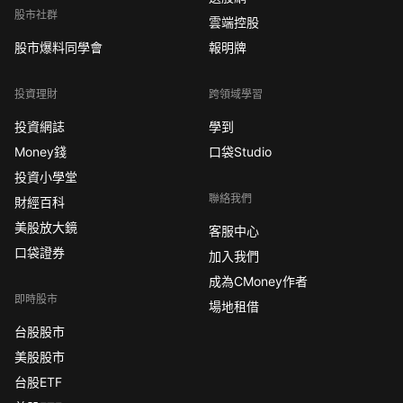
股市社群
雲端控股
股市爆料同學會
報明牌
投資理財
跨領域學習
投資網誌
學到
Money錢
口袋Studio
投資小學堂
聯絡我們
財經百科
美股放大鏡
客服中心
口袋證券
加入我們
成為CMoney作者
即時股市
場地租借
台股股市
美股股市
台股ETF