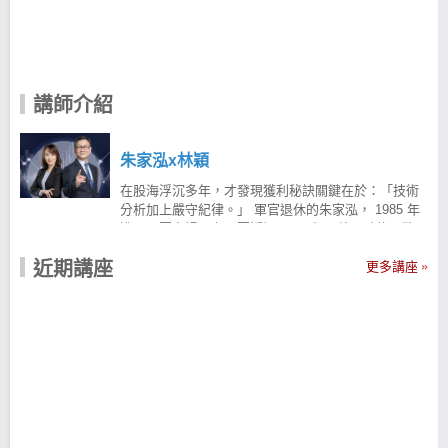
講師介紹
朱家泓x林穎
在股海浮沉多年，才發現獲利秘訣關鍵在於：「技術
分析加上嚴守紀律。」 軍官退休的朱家泓， 1985 年
進入股票市場，在股票浮沉了 26 年，曾因聽信明牌，
沒系統的亂買股票、投資做生意賠光了退休金，前前
近期講座
後後賠了近千萬，直到 57 歲那年，才開始認真鑽研技
更多講座
術分析，透過上課與自修，憑技術分析的深厚實力一
路走到現在， 60 歲後終於得償所願，成為每年獲利
100% 為目標的專業級投資人。 林穎老師於證券金融
業超過 20 年的資歷，在市場上曾經虧損高達 300 多
萬， 於一次因緣際會之下成為朱家泓老師的弟子，並
開始專研於走圖研判長達七年。 後續發展出一套適合
自己的操作紀律與走圖技巧，不但達成穩定獲利的目
標，更成為近年各大理財網站競相邀請授課分享的講
師。 「看圖選股，一年賺一輩子！」 在股市獲利的訣