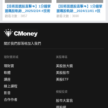
享背口訣學經驗(下集)
【技術面選股直擊👊】1分鐘掌
【技術面選股直擊👊】1分鐘掌
握飆股軌跡＿2025/2/24 #技術
握飆股軌跡＿2024/11/01 #技
分析 #選股 #投資 #飆股 #朱家
術分析 #選股 #投資 #飆股 #朱
觀看次數：3857
觀看次數：3690
泓 #林穎 #策略 #技術面選股王
家泓 #林穎 #策略 #技術面選股
王
關於我們
部落格
加入我們
理財寶商城
美股專區
理財寶
美股放大鏡
軟體
美股股市
講座
美股ETF
線上課程
模擬投資
影音
合作作者
股市大富翁
選股網