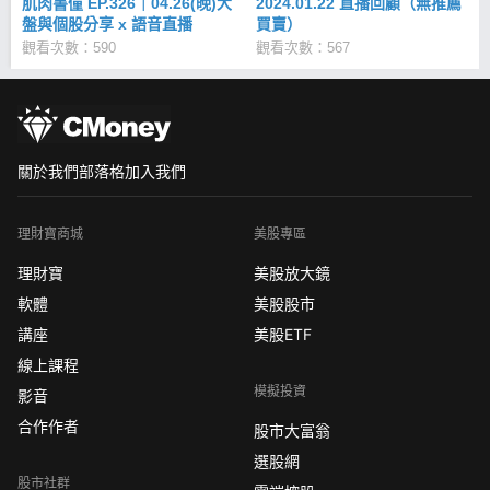
肌肉書僮 EP.326｜04.26(晚)大
2024.01.22 直播回顧（無推薦
盤與個股分享 x 語音直播
買賣）
觀看次數：590
觀看次數：567
關於我們
部落格
加入我們
理財寶商城
美股專區
理財寶
美股放大鏡
軟體
美股股市
講座
美股ETF
線上課程
模擬投資
影音
合作作者
股市大富翁
選股網
股市社群