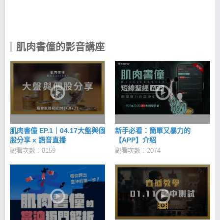
肌肉書僮的影音講座
肌肉書僮 EP.1｜04.17大盤與個
新手必看：簡單又暴力的
股分享 x 語音直播
【APP】介紹
觀看次數：8159
觀看次數：2074