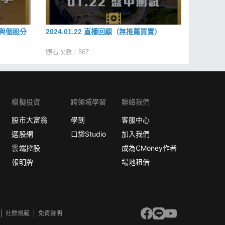
大盤與個股分
2024.01.22 直播回顧（無推薦買賣）
觀看次數：567
模擬投資
跨領域學習
聯絡我們
股市大富翁
學到
客服中心
選股網
口袋Studio
加入我們
雲端控股
成為CMoney作者
報明牌
場地租借
社群規範
免責聲明