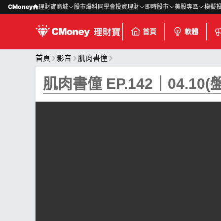
CMoney
理財寶商城
股市爆料同學會
投資理財
即時股市
美股專區
模擬
首頁
軟體
首頁
影音
肌肉書僮
肌肉書僮 EP.142｜04.1