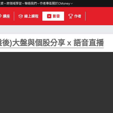
投資
跨領域學習
聯絡我們
作者專區
關於CMoney
講座
線上課程
影音
作者
0(盤後)大盤與個股分享 x 語音直播