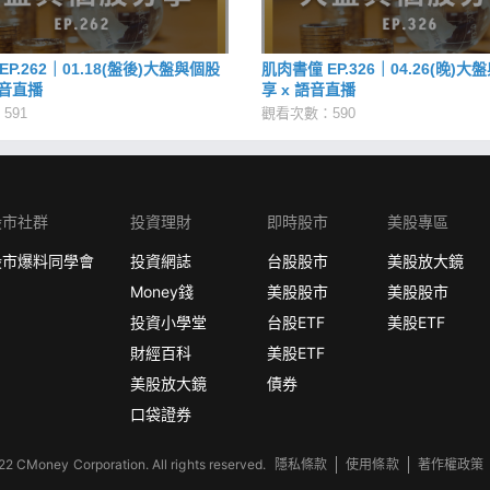
P.262｜01.18(盤後)大盤與個股
肌肉書僮 EP.326｜04.26(晚)
語音直播
享 x 語音直播
591
觀看次數：590
股市社群
投資理財
即時股市
美股專區
股市爆料同學會
投資網誌
台股股市
美股放大鏡
Money錢
美股股市
美股股市
投資小學堂
台股ETF
美股ETF
財經百科
美股ETF
美股放大鏡
債券
口袋證券
2 CMoney Corporation. All rights reserved.
隱私條款
使用條款
著作權政策