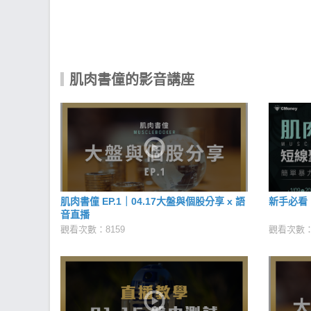
肌肉書僮的影音講座
肌肉書僮 EP.1｜04.17大盤與個股分享 x 語
新手必看
音直播
觀看次數：8159
觀看次數：