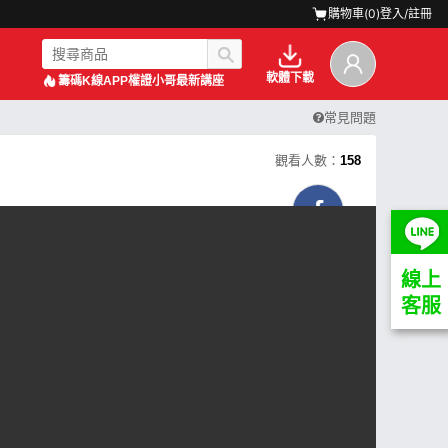
購物車(
0
)
登入/註冊
軟體下載
籌碼K線APP
權證小哥最新講座
常見問題
觀看人數：
158
線上
客服