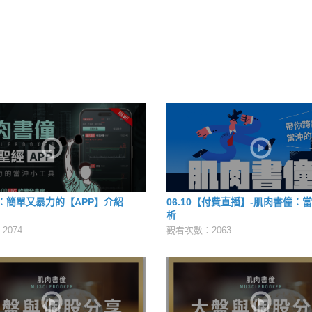
：簡單又暴力的【APP】介紹
06.10【付費直播】-肌肉書僮：
析
2074
觀看次數：2063