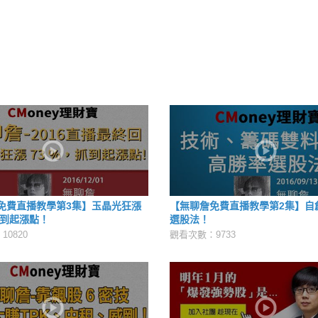
免費直播教學第3集】玉晶光狂漲
【無聊詹免費直播教學第2集】自
抓到起漲點！
選股法！
0820
觀看次數：9733