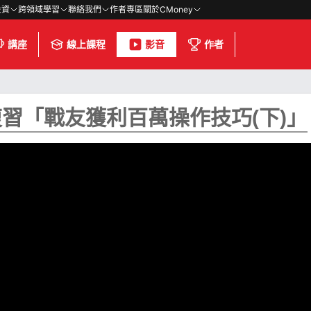
投資
跨領域學習
聯絡我們
作者專區
關於CMoney
講座
線上課程
影音
作者
習「戰友獲利百萬操作技巧(下)」