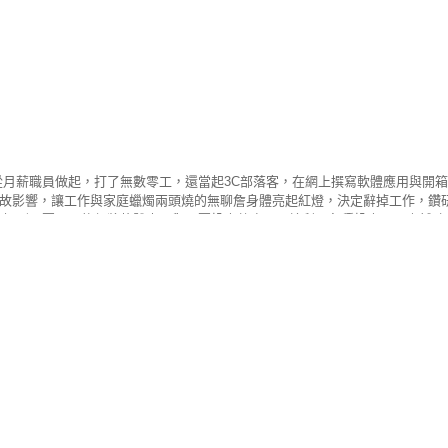
從月薪職員做起，打了無數零工，還當起3C部落客，在網上撰寫軟體應用與開
故影響，讓工作與家庭蠟燭兩頭燒的無聊詹身體亮起紅燈，決定辭掉工作，鑽研
接觸到股票，爾後便將軟體專長與股票投資整合，開始利用各種投資工具來輔助
分析」兩大社團共超過萬名社員，於社團裡利用各種工具做大盤與個股的分析，
系統」 盤中警報器是以「技術＋籌碼」為理念的雙重認證，技術面源自葛蘭碧
降低純技術分析會造成的盲點！ 無聊詹｜iOS 下載 >>https://cmy.tw/00Akr