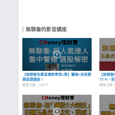
無聊詹的影音講座
【無聊詹免費直播教學第1集】籌碼+技術雙
【無聊詹
重認證選股！
73 %，
觀看次數：16570
觀看次數：1