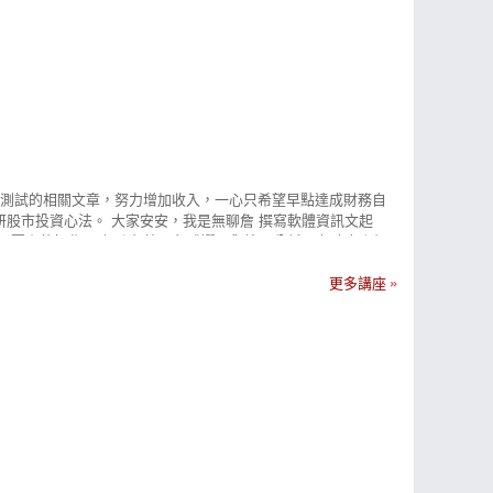
箱測試的相關文章，努力增加收入，一心只希望早點達成財務自
股市投資心法。 大家安安，我是無聊詹 撰寫軟體資訊文起
股票上的操作。 無聊詹擅長程式選股與籌碼分析，在臉書上經
帶領投資朋友們一同學習與成長。 無聊詹投資心法- 以「葛蘭
法則，運用K棒與移動平均線找出適合買進的訊號，系統篩選出
更多講座
D 無聊詹｜Android下載 >>https://cmy.tw/00C737