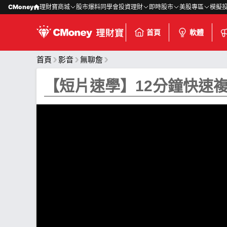
CMoney
理財寶商城
股市爆料同學會
投資理財
即時股市
美股專區
模擬
首頁
軟體
首頁
影音
無聊詹
【短片速學】12分鐘快速複