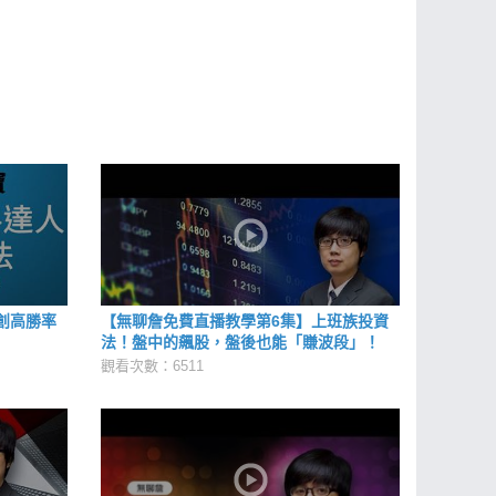
創高勝率
【無聊詹免費直播教學第6集】上班族投資
法！盤中的飆股，盤後也能「賺波段」！
觀看次數：6511