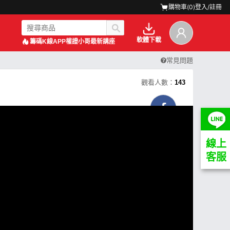
購物車(
0
)
登入/註冊
軟體下載
籌碼K線APP
權證小哥最新講座
常見問題
觀看人數：
143
線上
客服