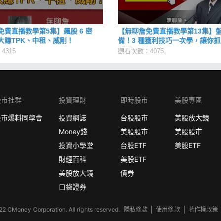
免費直播教學第5集】飆股 6 密
【無聊詹免費直播教學第13集】
大賺TPK、中租、威剛！
備！3 種獲利技巧一次學，讓你
「爆發短線股」
4315
觀看次數：4075
股市社群
投資理財
即時股市
美股專區
股市爆料同學會
投資網誌
台股股市
美股放大鏡
Money錢
美股股市
美股股市
投資小學堂
台股ETF
美股ETF
財經百科
美股ETF
美股放大鏡
債券
口袋證券
2 CMoney Corporation. All rights reserved.
隱私條款
使用條款
著作權政策