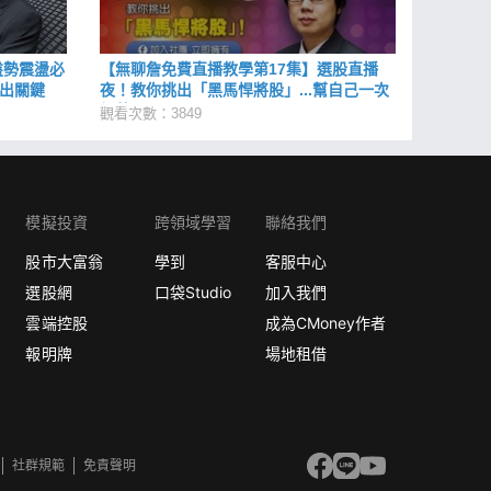
盤勢震盪必
【無聊詹免費直播教學第17集】選股直播
抓出關鍵
夜！教你挑出「黑馬悍將股」...幫自己一次
加薪 113 %
觀看次數：3849
模擬投資
跨領域學習
聯絡我們
股市大富翁
學到
客服中心
選股網
口袋Studio
加入我們
雲端控股
成為CMoney作者
報明牌
場地租借
社群規範
免責聲明