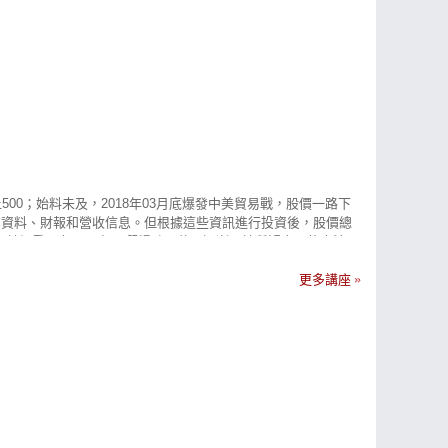
上500；始料未及，2018年03月底爆發中美貿易戰，股價一路下
資料、財報和營收信息。但根據​這些資訊進行投資後，股價總
加重，在2018年內虧損破百萬。逐漸開始質疑自己的方法​是
得正確的技術分析，幾經打磨之下，總算摸索出一套屬於自己的投
移動停利點，直到觸達停利出場為止。不要預測高點的反轉點，否則你
更多講座
冤枉路。