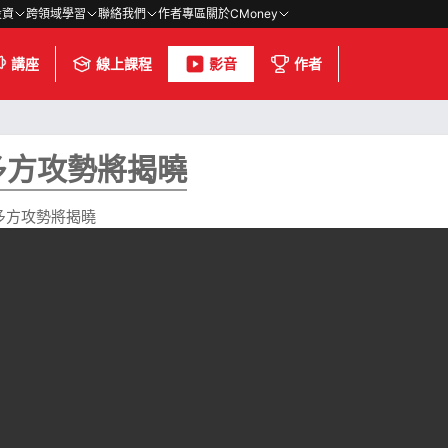
投資
跨領域學習
聯絡我們
作者專區
關於CMoney
講座
線上課程
影音
作者
多方攻勢將揭曉
 多方攻勢將揭曉