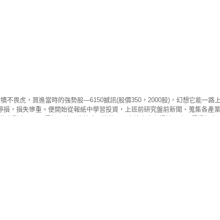
不畏虎，買進當時的強勢股—6150撼訊(股價350，2000股)，幻想它能一路
才停損，損失慘重。便開始從報紙中學習投資，上班前研究盤前新聞、蒐集各產業
能安慰自己只是運氣不佳，隨著時間推移，再次檢查庫存損益，發現虧損程度日益
還是堅持下去。正所謂「選擇比努力重要」，在偶然的機緣下經高人提點，習
elles J. Wilder的亞當理論，其中一段話很受用「順著市場走勢不斷
美果實， 挫敗是你我的必經道路；我願將其果實分享給他人，使他人少走一些