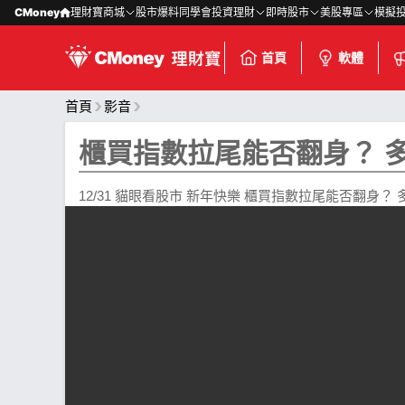
CMoney
理財寶商城
股市爆料同學會
投資理財
即時股市
美股專區
模擬
首頁
軟體
首頁
影音
櫃買指數拉尾能否翻身？ 
12/31 貓眼看股市 新年快樂 櫃買指數拉尾能否翻身？