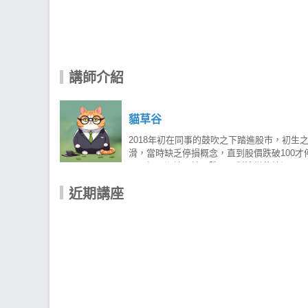
講師介紹
貓草谷
2018年初在同事的鼓吹之下踏進股市，初生之犢
滑，當時缺乏停損概念，直到股價跌破100
是不如預期地開始下跌。面對這​樣的情況，只
否正確？ 儘管一度想要放棄，退出股市，但
近期講座
資策略，但始終僅能賺得蠅頭小利，有幸拜讀 W
可能會錯過一大段獲利。」 成功是努力的甜