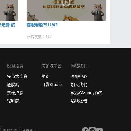
走勢 該
貓眼看股市11/07
觀看次數：187
模擬投資
跨領域學習
聯絡我們
股市大富翁
學到
客服中心
選股網
口袋Studio
加入我們
雲端控股
成為CMoney作者
報明牌
場地租借
社群規範
免責聲明