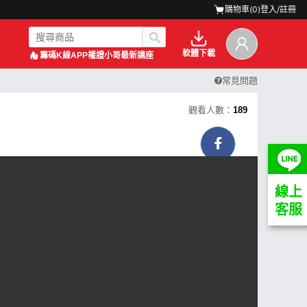
購物車(
0
)
登入/註冊
軟體下載
籌碼K線APP
權證小哥最新講座
常見問題
觀看人數：
189
線上
客服