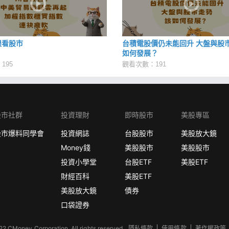
貓眼看股市
台積電股價仍未能回升 大盤與股市
如何發展？
195
觀看次數：191
股市社群
投資理財
即時股市
美股專區
股市爆料同學會
投資網誌
台股股市
美股放大鏡
Money錢
美股股市
美股股市
投資小學堂
台股ETF
美股ETF
財經百科
美股ETF
美股放大鏡
債券
口袋證券
2 CMoney Corporation. All rights reserved.
隱私條款
使用條款
著作權政策