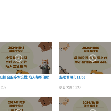
加劇 台股多空交戰 陷入盤整僵局
貓眼看股市11/06
239
觀看次數：230