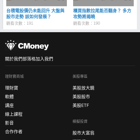
台積電股價仍未能回升 大盤與
櫃買指數拉尾能否翻身？ 多方
股市走勢 該如何發展？
攻勢將揭曉
觀看次數：191
觀看次數：190
關於我們
部落格
加入我們
理財寶商城
美股專區
理財寶
美股放大鏡
軟體
美股股市
講座
美股ETF
線上課程
模擬投資
影音
合作作者
股市大富翁