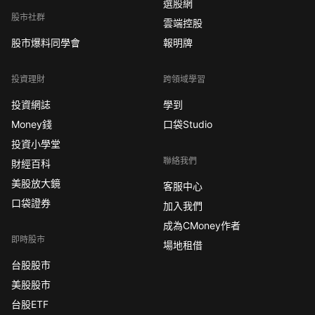
選股網
股市社群
雲端控股
股市爆料同學會
報明牌
投資理財
跨領域學習
投資網誌
學到
Money錢
口袋Studio
投資小學堂
聯絡我們
財經百科
美股放大鏡
客服中心
口袋證券
加入我們
成為CMoney作者
即時股市
場地租借
台股股市
美股股市
台股ETF