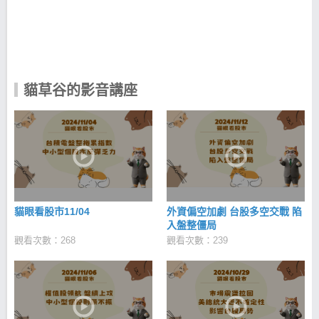
套屬於自己的投資策略，但始終僅能賺得蠅頭小利，
有幸拜讀 Welles J. Wilder的亞當理論，其中一段話很
受用「順著市場走勢不斷移動停利點，直到觸達停利
出場為止。不要預測高點的反轉點，否則你可能會錯
過一大段獲利。」 成功是努力的甜美果實， 挫敗是你
我的必經道路；我願將其果實分享給他人，使他人少
貓草谷的影音講座
走一些冤枉路。
貓眼看股市11/04
外資偏空加劇 台股多空交戰 陷
入盤整僵局
觀看次數：268
觀看次數：239