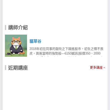
講師介紹
貓草谷
2018年初在同事的鼓吹之下踏進股市，初生之犢不畏
虎，買進當時的強勢股—6150撼訊(股價350，2000
股)，幻想它能一路上500；始料未及，2018年03月底
爆發中美貿易戰，股價一路下滑，當時缺乏停損概
近期講座
念，直到股價跌破100才停損，損失慘重。便開始從報
更多講座
紙中學習投資，上班前研究盤前新聞、蒐集各產業資
料、財報和營收信息。但根據​這些資訊進行投資後，
股價總是不如預期地開始下跌。面對這​樣的情況，只
能安慰自己只是運氣不佳，隨著時間推移，再次檢查
庫存損益，發現虧損程度日益加重，在2018年內虧損
破百萬。逐漸開始質疑自己的方法​是否正確？ 儘管一
度想要放棄，退出股市，但還是堅持下去。正所謂
「選擇比努力重要」，在偶然的機緣下經高人提點，
習得正確的技術分析，幾經打磨之下，總算摸索出一